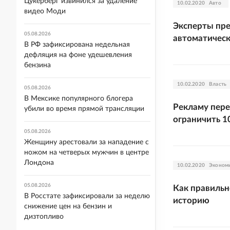
Цукерберг извинился за удаление
10.02.2020
Авто
видео Моди
Эксперты пре
05.08.2026
автоматичес
В РФ зафиксирована недельная
дефляция на фоне удешевления
бензина
10.02.2020
Власть
05.08.2026
В Мексике популярного блогера
Рекламу пер
убили во время прямой трансляции
ограничить 1
05.08.2026
Женщину арестовали за нападение с
ножом на четверых мужчин в центре
Лондона
10.02.2020
Эконом
05.08.2026
Как правильн
В Росстате зафиксировали за неделю
историю
снижение цен на бензин и
дизтопливо