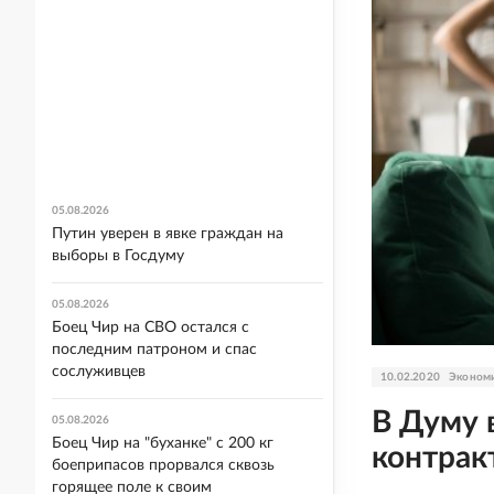
05.08.2026
Путин уверен в явке граждан на
выборы в Госдуму
05.08.2026
Боец Чир на СВО остался с
последним патроном и спас
сослуживцев
10.02.2020
Эконом
В Думу 
05.08.2026
Боец Чир на "буханке" с 200 кг
контрак
боеприпасов прорвался сквозь
горящее поле к своим