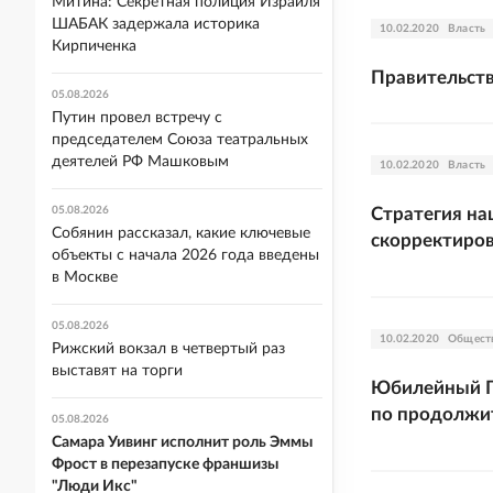
Митина: Секретная полиция Израиля
ШАБАК задержала историка
10.02.2020
Власть
Кирпиченка
Правительст
05.08.2026
Путин провел встречу с
председателем Союза театральных
деятелей РФ Машковым
10.02.2020
Власть
05.08.2026
Стратегия на
Собянин рассказал, какие ключевые
скорректиров
объекты с начала 2026 года введены
в Москве
05.08.2026
10.02.2020
Общест
Рижский вокзал в четвертый раз
выставят на торги
Юбилейный П
по продолжи
05.08.2026
Самара Уивинг исполнит роль Эммы
Фрост в перезапуске франшизы
"Люди Икс"