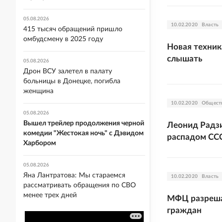
05.08.2026
10.02.2020
Власть
415 тысяч обращений пришло
омбудсмену в 2025 году
Новая техник
слышать
05.08.2026
Дрон ВСУ залетел в палату
больницы в Донецке, погибла
женщина
10.02.2020
Общест
05.08.2026
Вышел трейлер продолжения черной
Леонид Радзи
комедии "Жестокая ночь" с Дэвидом
распадом СС
Харбором
05.08.2026
Яна Лантратова: Мы стараемся
10.02.2020
Власть
рассматривать обращения по СВО
менее трех дней
МФЦ разреша
граждан