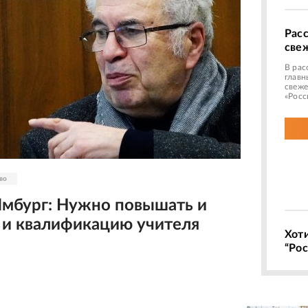
Рас
све
В рас
главн
свеже
«Росс
во
Ямбург: Нужно повышать и
, и квалификацию учителя
Хот
“Рос