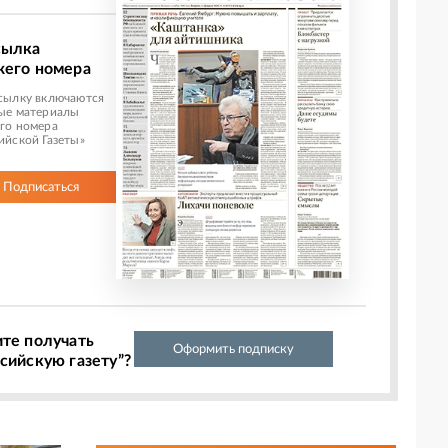
сылка
жего номера
сылку включаются
ые материалы
го номера
ийской Газеты»
Подписаться
ите получать
Оформить подписку
сийскую газету”?