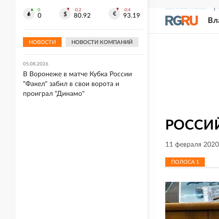
СВЕЖИЙ НОМЕР
Р
0
-0.2
-0.4
05.08.2026
0
80.92
93.19
Вл
"Спартак" разгромил "Оренбург" в
Кубке России, "Динамо" выиграло в
Воронеже
НОВОСТИ
НОВОСТИ КОМПАНИЙ
05.08.2026
В Воронеже в матче Кубка России
"Факел" забил в свои ворота и
проиграл "Динамо"
РОССИЙ
11 февраля 2020
ПОЛОСА
1