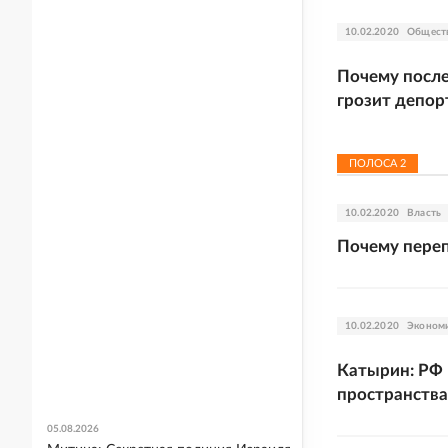
10.02.2020
Общест
Почему после
грозит депор
ПОЛОСА
2
10.02.2020
Власть
Почему переп
10.02.2020
Эконом
Катырин: РФ 
пространства
05.08.2026