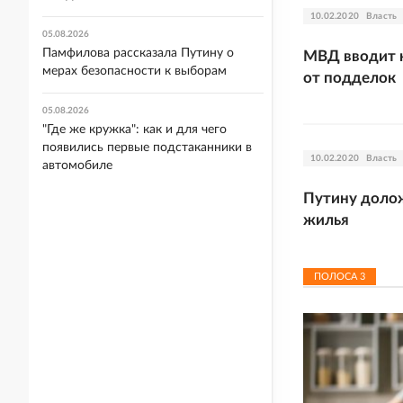
10.02.2020
Власть
05.08.2026
Памфилова рассказала Путину о
МВД вводит 
мерах безопасности к выборам
от подделок
05.08.2026
"Где же кружка": как и для чего
появились первые подстаканники в
10.02.2020
Власть
автомобиле
Путину долож
жилья
ПОЛОСА
3