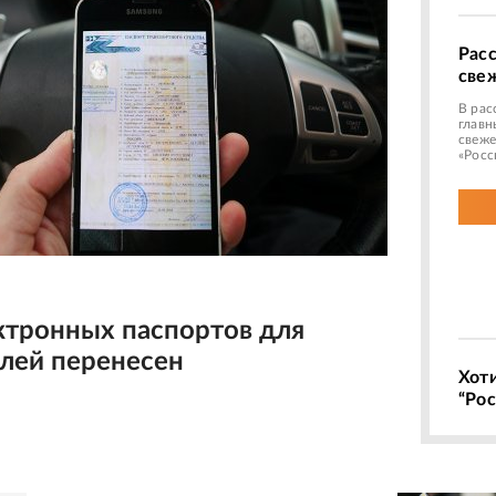
Рас
све
В рас
главн
свеже
«Росс
ктронных паспортов для
лей перенесен
Хот
“Рос