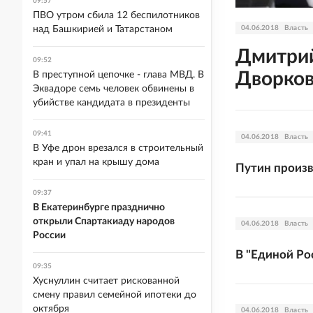
09:57
ПВО утром сбила 12 беспилотников
над Башкирией и Татарстаном
04.06.2018
Власть
Дмитри
09:52
Дворков
В преступной цепочке - глава МВД. В
Эквадоре семь человек обвинены в
убийстве кандидата в президенты
09:41
04.06.2018
Власть
В Уфе дрон врезался в строительный
кран и упал на крышу дома
Путин произв
09:37
В Екатеринбурге празднично
открыли Спартакиаду народов
04.06.2018
Власть
России
В "Единой Ро
09:35
Хуснуллин считает рискованной
смену правил семейной ипотеки до
октября
04.06.2018
Власть