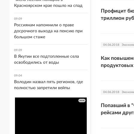
Красноярском крае пошло на спад
Профицит бю
триллион ру
09:09
Россиянам напомнили о праве
досрочного выхода на пенсию при
большом стаже
04.06.2018
Эконом
09:09
В Якутии все подтопленные села
Как повышени
освободились от воды
продуктовых
09:04
Володин назвал пять регионов, где
полностью запретили вейпы
04.06.2018
Эконом
Попавший в "
рейсами друг