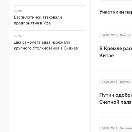
Участники па
09:33
Беспилотники атаковали
предприятия в Уфе
04.06.2018
Власть
09:26
Два самолета едва избежали
В Кремле рас
крупного столкновения в Сиднее
Китае
04.06.2018
Власть
Путин одобр
Счетной пал
04.06.2018
Эконом