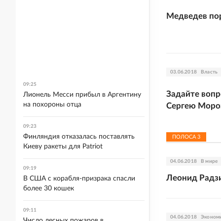
Медведев пор
03.06.2018
Власть
09:25
Задайте вопр
Лионель Месси прибыл в Аргентину
на похороны отца
Сергею Моро
09:23
Финляндия отказалась поставлять
ПОЛОСА
3
Киеву ракеты для Patriot
04.06.2018
В мире
09:19
Леонид Радзи
В США с корабля-призрака спасли
более 30 кошек
09:11
04.06.2018
Эконом
Число лесных пожаров в