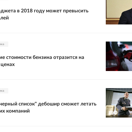
джета в 2018 году может превысить
блей
ика
е стоимости бензина отразится на
 ценах
ика
черный список" дебошир сможет летать
их компаний