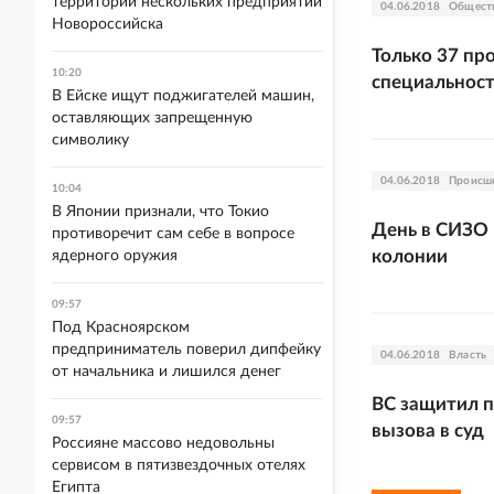
территории нескольких предприятий
04.06.2018
Общест
Новороссийска
Только 37 пр
10:20
специальнос
В Ейске ищут поджигателей машин,
оставляющих запрещенную
символику
04.06.2018
Происш
10:04
В Японии признали, что Токио
День в СИЗО 
противоречит сам себе в вопросе
колонии
ядерного оружия
09:57
Под Красноярском
предприниматель поверил дипфейку
04.06.2018
Власть
от начальника и лишился денег
ВС защитил п
09:57
вызова в суд
Россияне массово недовольны
сервисом в пятизвездочных отелях
Египта