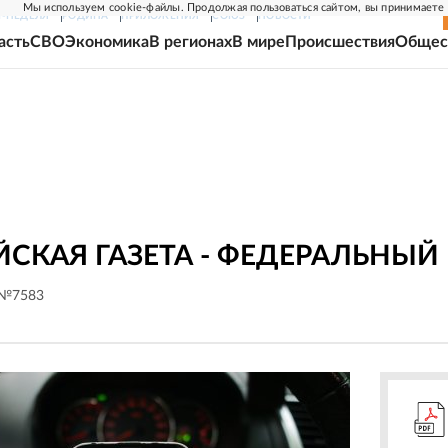
Мы используем cookie-файлы. Продолжая пользоваться сайтом, вы принимаете
Г-НЕДЕЛЯ
РОДИНА
ПРИЛОЖЕНИЯ
СОЮЗ
НОВОСТИ
асть
СВО
Экономика
В регионах
В мире
Происшествия
Общес
СКАЯ ГАЗЕТА - ФЕДЕРАЛЬНЫЙ
 №7583