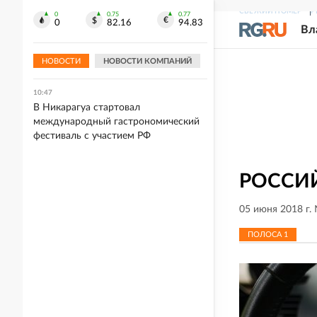
СВЕЖИЙ НОМЕР
Р
0
0.75
0.77
10:56
0
82.16
94.83
Вл
Bild: Переход Славянска и
Краматорска под контроль ВС РФ
станет ударом для Киева
НОВОСТИ
НОВОСТИ КОМПАНИЙ
10:47
В Никарагуа стартовал
международный гастрономический
фестиваль с участием РФ
РОССИЙ
05 июня 2018 г.
ПОЛОСА
1