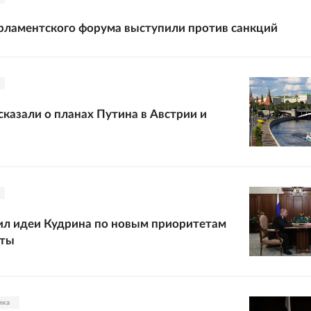
рламентского форума выступили против санкций
сказали о планах Путина в Австрии и
ил идеи Кудрина по новым приоритетам
аты
ика