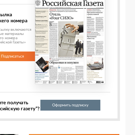
сылка
жего номера
сылку включаются
ые материалы
го номера
ийской Газеты»
Подписаться
ите получать
Оформить подписку
сийскую газету”?