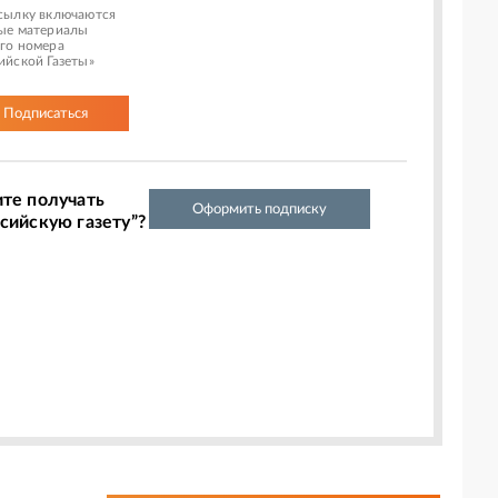
сылку включаются
ые материалы
го номера
ийской Газеты»
Подписаться
ите получать
Оформить подписку
сийскую газету”?