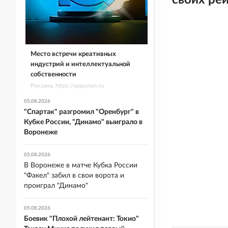
своих ре
Место встречи креативных
индустрий и интеллектуальной
собственности
Реклама. https://ipquorum.ru
05.08.2026
"Спартак" разгромил "Оренбург" в
Кубке России, "Динамо" выиграло в
Воронеже
05.08.2026
В Воронеже в матче Кубка России
"Факел" забил в свои ворота и
проиграл "Динамо"
05.08.2026
Боевик "Плохой лейтенант: Токио"