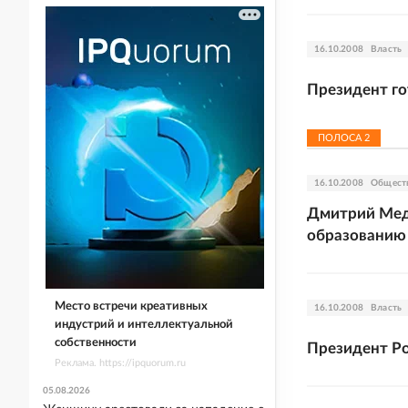
16.10.2008
Власть
Президент г
ПОЛОСА
2
16.10.2008
Общест
Дмитрий Медв
образованию
Место встречи креативных
16.10.2008
Власть
индустрий и интеллектуальной
собственности
Президент Ро
Реклама. https://ipquorum.ru
05.08.2026