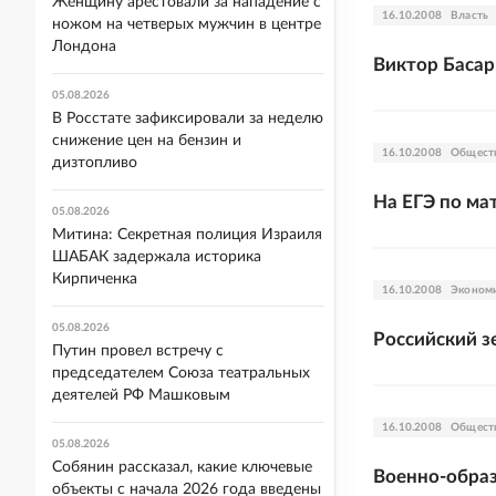
Женщину арестовали за нападение с
16.10.2008
Власть
ножом на четверых мужчин в центре
Лондона
Виктор Басар
05.08.2026
В Росстате зафиксировали за неделю
снижение цен на бензин и
16.10.2008
Общест
дизтопливо
На ЕГЭ по ма
05.08.2026
Митина: Секретная полиция Израиля
ШАБАК задержала историка
Кирпиченка
16.10.2008
Эконом
05.08.2026
Российский з
Путин провел встречу с
председателем Союза театральных
деятелей РФ Машковым
16.10.2008
Общест
05.08.2026
Собянин рассказал, какие ключевые
Военно-обра
объекты с начала 2026 года введены