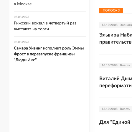
в Москве
ПОЛОСА
3
05.08.2026
Рижский вокзал в четвертый раз
16.10.2008
Эконом
выставят на торги
Эльвира Наби
правительств
05.08.2026
Самара Уивинг исполнит роль Эммы
Фрост в перезапуске франшизы
"Люди Икс"
16.10.2008
Власть
Виталий Дым
переформатир
16.10.2008
Власть
Для "Единой