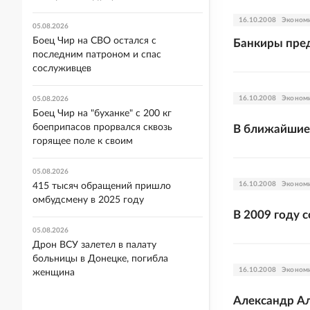
16.10.2008
Эконом
05.08.2026
Боец Чир на СВО остался с
Банкиры пре
последним патроном и спас
сослуживцев
16.10.2008
Эконом
05.08.2026
Боец Чир на "буханке" с 200 кг
боеприпасов прорвался сквозь
В ближайшие 
горящее поле к своим
05.08.2026
16.10.2008
Эконом
415 тысяч обращений пришло
омбудсмену в 2025 году
В 2009 году 
05.08.2026
Дрон ВСУ залетел в палату
больницы в Донецке, погибла
16.10.2008
Эконом
женщина
Александр Ал