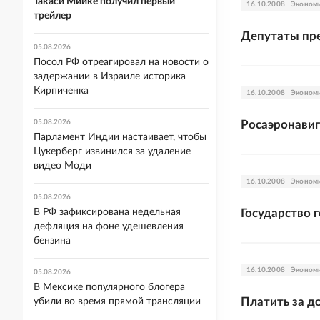
Такаси Миике получил первый
16.10.2008
Эконом
трейлер
Депутаты пре
05.08.2026
Посол РФ отреагировал на новости о
задержании в Израиле историка
Кирпиченка
16.10.2008
Эконом
05.08.2026
Росаэронавиг
Парламент Индии настаивает, чтобы
Цукерберг извинился за удаление
видео Моди
16.10.2008
Эконом
05.08.2026
В РФ зафиксирована недельная
Государство 
дефляция на фоне удешевления
бензина
16.10.2008
Эконом
05.08.2026
В Мексике популярного блогера
Платить за д
убили во время прямой трансляции