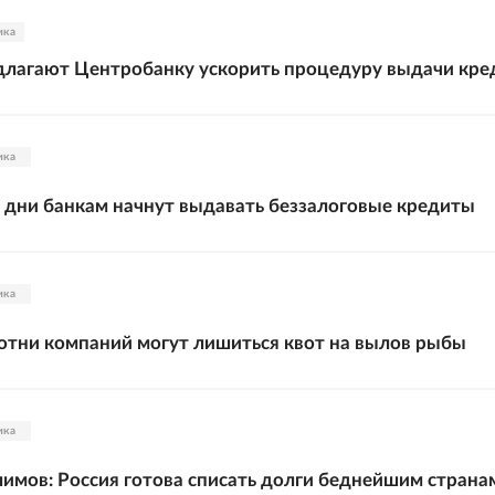
ика
длагают Центробанку ускорить процедуру выдачи кре
ика
дни банкам начнут выдавать беззалоговые кредиты
ика
сотни компаний могут лишиться квот на вылов рыбы
ика
имов: Россия готова списать долги беднейшим страна