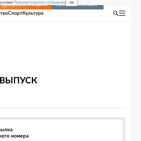
 условия
Пользовательского соглашения
OK
Войти
ПОДПИСКА
НА ИЗДАНИЕ
ВКЛЮЧИТЬ РАССЫЛКУ
тво
Спорт
Культура
 ВЫПУСК
сылка
жего номера