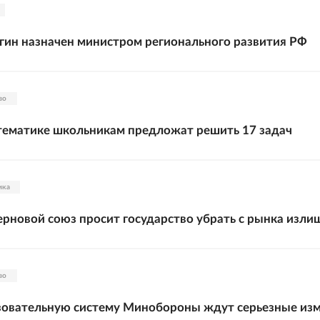
гин назначен министром регионального развития РФ
во
тематике школьникам предложат решить 17 задач
ика
ерновой союз просит государство убрать с рынка изли
во
зовательную систему Минобороны ждут серьезные из