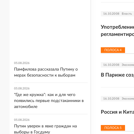
16.10.2008
Власть
Употребление
регламентир
ПОЛОСА
4
05.08.2026
16.10.2008
Эконом
Памфилова рассказала Путину о
В Париже соз
мерах безопасности к выборам
05.08.2026
"Где же кружка": как и для чего
16.10.2008
Эконом
появились первые подстаканники в
автомобиле
Россия и Кит
05.08.2026
Путин уверен в явке граждан на
ПОЛОСА
5
выборы в Госдуму