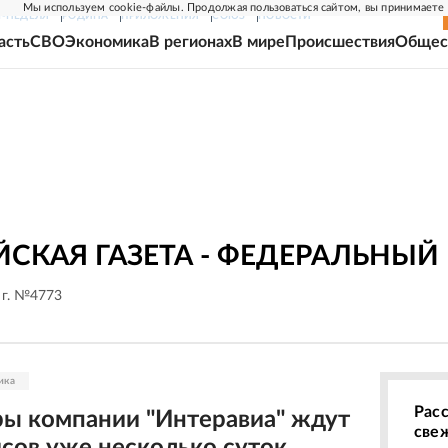
Мы используем cookie-файлы. Продолжая пользоваться сайтом, вы принимаете
Г-НЕДЕЛЯ
РОДИНА
ПРИЛОЖЕНИЯ
СОЮЗ
НОВОСТИ
асть
СВО
Экономика
В регионах
В мире
Происшествия
Общес
СКАЯ ГАЗЕТА - ФЕДЕРАЛЬНЫЙ
 г. №4773
ика
Рас
ы компании "Интеравиа" ждут
све