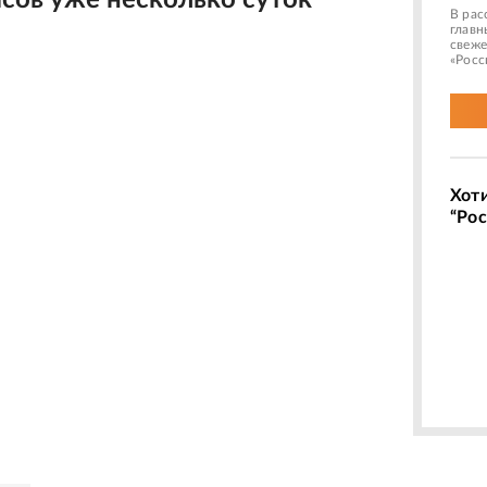
йсов уже несколько суток
В рас
главн
свеже
«Росс
Хот
“Рос