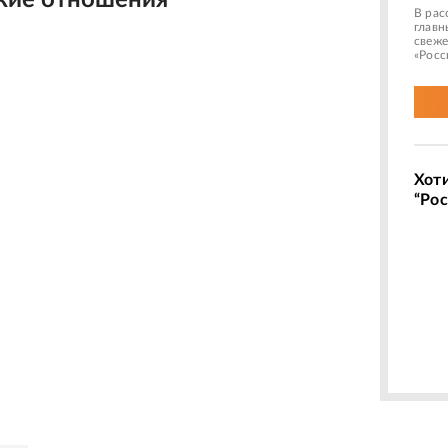
кие отношения
В рас
главн
свеже
«Росс
Хот
“Рос