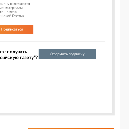
сылку включаются
ые материалы
го номера
ийской Газеты»
Подписаться
ите получать
Оформить подписку
сийскую газету”?