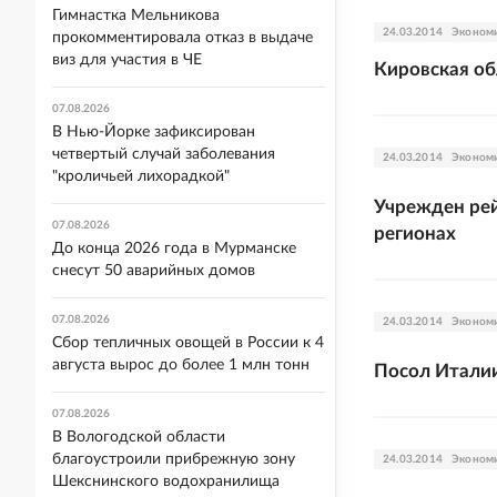
Гимнастка Мельникова
24.03.2014
Эконом
прокомментировала отказ в выдаче
виз для участия в ЧЕ
Кировская об
07.08.2026
В Нью-Йорке зафиксирован
четвертый случай заболевания
24.03.2014
Эконом
"кроличьей лихорадкой"
Учрежден рей
07.08.2026
регионах
До конца 2026 года в Мурманске
снесут 50 аварийных домов
07.08.2026
24.03.2014
Эконом
Сбор тепличных овощей в России к 4
августа вырос до более 1 млн тонн
Посол Италии
07.08.2026
В Вологодской области
благоустроили прибрежную зону
24.03.2014
Эконом
Шекснинского водохранилища