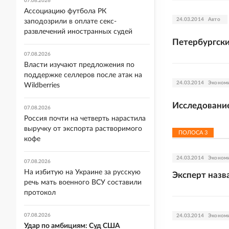
07.08.2026
Ассоциацию футбола РК
24.03.2014
Авто
заподозрили в оплате секс-
развлечений иностранных судей
Петербургски
07.08.2026
Власти изучают предложения по
поддержке селлеров после атак на
24.03.2014
Эконом
Wildberries
Исследование
07.08.2026
Россия почти на четверть нарастила
выручку от экспорта растворимого
ПОЛОСА
3
кофе
24.03.2014
Эконом
07.08.2026
На избитую на Украине за русскую
Эксперт назв
речь мать военного ВСУ составили
протокол
07.08.2026
24.03.2014
Эконом
Удар по амбициям: Суд США