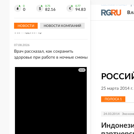
борьбе
СВЕЖИЙ НОМЕР
Р
0
0.75
0.77
0
82.16
94.83
Вл
07.08.2026
Украинский врач предупредила, что
киевские больницы могут остаться
НОВОСТИ
НОВОСТИ КОМПАНИЙ
без медсестер
07.08.2026
Врач рассказал, как сохранить
здоровье при работе в ночные смены
РОССИЙ
25 марта 2014 г
ПОЛОСА
1
24.03.2014
Эконом
Индонези