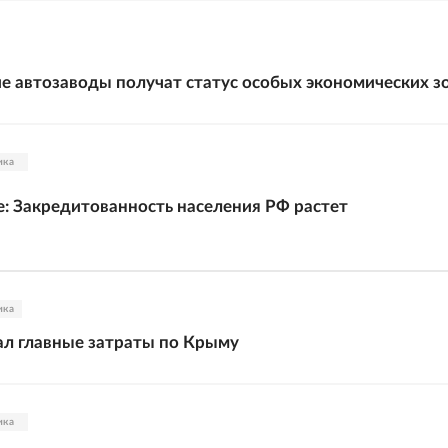
е автозаводы получат статус особых экономических з
ика
: Закредитованность населения РФ растет
ика
ал главные затраты по Крыму
ика