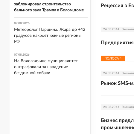
заблокировал строительство
Рецессия в Е
бального зала Трампа в Белом доме
07.08.2026
Метеоролог Паршина: Жара до +42
24.03.2014
Эконом
градусов накроет южные регионы
РФ
Предприятия 
07.08.2026
ПОЛОСА
4
На Вологодчине муниципалитет
оштрафовали за нападение
бездомной собаки
24.03.2014
Эконом
Рынок SMS-ма
24.03.2014
Эконом
Бизнес пред
промышленн