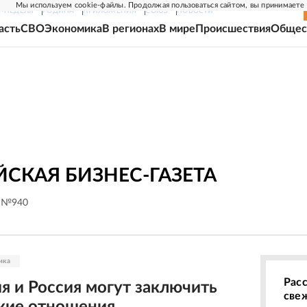
Мы используем cookie-файлы. Продолжая пользоваться сайтом, вы принимаете
Г-НЕДЕЛЯ
РОДИНА
ПРИЛОЖЕНИЯ
СОЮЗ
НОВОСТИ
асть
СВО
Экономика
В регионах
В мире
Происшествия
Общес
СКАЯ БИЗНЕС-ГАЗЕТА
. №940
ика
Рас
я и Россия могут заключить
све