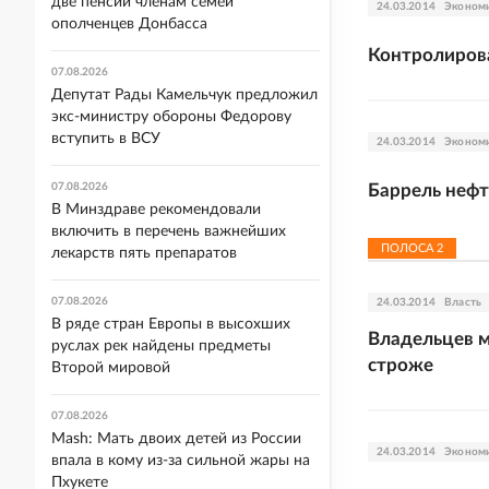
две пенсии членам семей
24.03.2014
Эконом
ополченцев Донбасса
Контролирова
07.08.2026
Депутат Рады Камельчук предложил
экс-министру обороны Федорову
вступить в ВСУ
24.03.2014
Эконом
07.08.2026
Баррель нефт
В Минздраве рекомендовали
включить в перечень важнейших
ПОЛОСА
2
лекарств пять препаратов
07.08.2026
24.03.2014
Власть
В ряде стран Европы в высохших
Владельцев м
руслах рек найдены предметы
строже
Второй мировой
07.08.2026
Mash: Мать двоих детей из России
24.03.2014
Эконом
впала в кому из-за сильной жары на
Пхукете