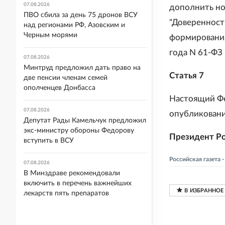
07.08.2026
дополнить н
ПВО сбила за день 75 дронов ВСУ
"Доверенност
над регионами РФ, Азовским и
Черным морями
формирования
года N 61-ФЗ 
07.08.2026
Минтруд предложил дать право на
Статья 7
две пенсии членам семей
ополченцев Донбасса
Настоящий Фе
07.08.2026
опубликовани
Депутат Рады Камельчук предложил
экс-министру обороны Федорову
Президент Ро
вступить в ВСУ
Российская газета
07.08.2026
В Минздраве рекомендовали
включить в перечень важнейших
лекарств пять препаратов