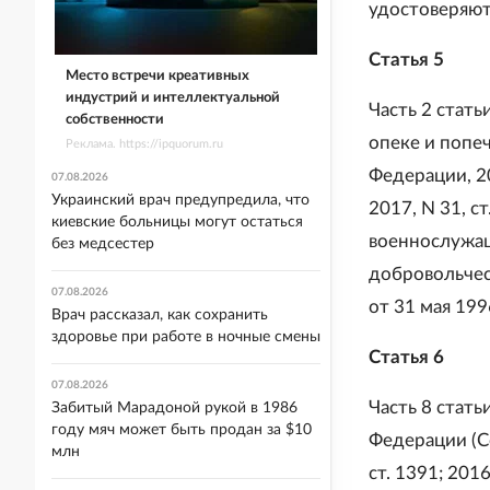
удостоверяют
Статья 5
Место встречи креативных
индустрий и интеллектуальной
Часть 2 стать
собственности
опеке и попе
Реклама. https://ipquorum.ru
Федерации, 200
07.08.2026
Украинский врач предупредила, что
2017, N 31, с
киевские больницы могут остаться
военнослужащ
без медсестер
добровольче
07.08.2026
от 31 мая 199
Врач рассказал, как сохранить
здоровье при работе в ночные смены
Статья 6
07.08.2026
Часть 8 стат
Забитый Марадоной рукой в 1986
году мяч может быть продан за $10
Федерации (С
млн
ст. 1391; 2016