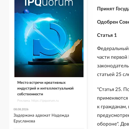
Принят Госуд
Одобрен Сов
Статья 1
Федеральный 
части первой
законодательс
статьей 25 с
Место встречи креативных
индустрий и интеллектуальной
"Статья 25. П
собственности
применяются 
Реклама. https://ipquorum.ru
к гражданам,
08.08.2026
предусмотрен
Задержана адвокат Надежда
Ерусланова
обороне". До