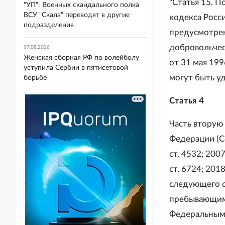
"Статья 15. 
"УП": Военных скандального полка
ВСУ "Скала" переводят в другие
кодекса Росс
подразделения
предусмотрен
добровольче
07.08.2026
Женская сборная РФ по волейболу
от 31 мая 19
уступила Сербии в пятисетовой
могут быть у
борьбе
Статья 4
Часть вторую
Федерации (С
ст. 4532; 2007
ст. 6724; 20
следующего с
пребывающим
Федеральным 