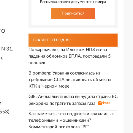
Рассылка свежих документов номера
Подписаться
 "О
ГЛАВНОЕ СЕГОДНЯ:
 N 31,
Пожар начался на Ильском НПЗ из-за
падения обломков БПЛА, пострадали 5
н,
человек
Bloomberg: Украина согласилась на
требование США не атаковать объекты
КТК в Черном море
GIE: Аномальная жара вынудила страны ЕС
и"
рекордно потратить запасы газа
Фото
553)
Как заметить, что подростки связались с
телефонными мошенниками?
Комментарий психолога "РГ"