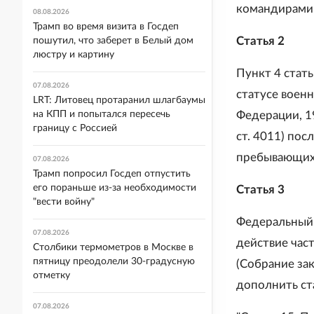
командирами в
08.08.2026
Трамп во время визита в Госдеп
Статья 2
пошутил, что заберет в Белый дом
люстру и картину
Пункт 4 стать
07.08.2026
статусе воен
LRT: Литовец протаранил шлагбаумы
Федерации, 199
на КПП и попытался пересечь
границу с Россией
ст. 4011) пос
пребывающих 
07.08.2026
Трамп попросил Госдеп отпустить
его пораньше из-за необходимости
Статья 3
"вести войну"
Федеральный 
07.08.2026
действие час
Столбики термометров в Москве в
пятницу преодолели 30-градусную
(Собрание зак
отметку
дополнить ст
07.08.2026