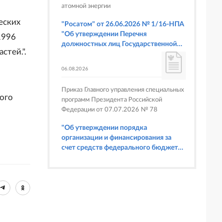
атомной энергии
еских
"Росатом" от 26.06.2026 № 1/16-НПА
"Об утверждении Перечня
1996
должностных лиц Государственной
стей.".
корпорации по атомной энергии
"Росатом", имеющих право
06.08.2026
составлять протоколы об
административных правонарушениях,
Приказ Главного управления специальных
предусмотренных статьями 6.3, 8.1,
ого
программ Президента Российской
9.4, 9.5 и 9.5.1, частью 3 статьи 9.16,
Федерации от 07.07.2026 № 78
статьей 14.44, частью 1 статьи 19.4,
статьей 19.4.1, частями 6 и 15 статьи
"Об утверждении порядка
19.5, статьями 19.6 и 19.7, частью 1
организации и финансирования за
статьи 19.26, статьей 19.33, частями 1,
счет средств федерального бюджета
2, 2.1, 6 и 6.1 статьи 20.4 Кодекса
физкультурных мероприятий и
Российской Федерации об
спортивных мероприятий, в
административных правонарушениях
отношении которых Главное
(в части осуществления федерального
управление специальных программ
государственного строительного
Президента Российской Федерации
надзора при строительстве и
выступает организатором"
реконструкции объектов