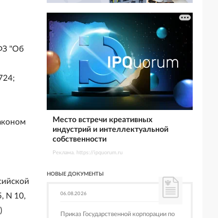
ФЗ "Об
724;
Место встречи креативных
аконом
индустрий и интеллектуальной
собственности
Реклама. https://ipquorum.ru
НОВЫЕ ДОКУМЕНТЫ
сийской
06.08.2026
, N 10,
)
Приказ Государственной корпорации по