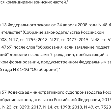
ся командирами воинских частей.".
и 13 Федерального закона от 24 апреля 2008 года N 48-
чительстве" (Собрание законодательства Российской
8, N 17, ст. 1755; 2013, N 27, ст. 3477; 2015, N 48, ст. 6
т. 4769) после слов "образования, если заявление подает
ий" дополнить словами "(гражданин, пребывающий в
ском формировании, предусмотренном Федеральным з
6 года N 61-ФЗ "Об обороне")".
ьи 57 Кодекса административного судопроизводства Рос
обрание законодательства Российской Федерации, 2015
, N 23, ст. 3293; 2017, N 14, ст. 1998; 2018, N 49, ст. 7523