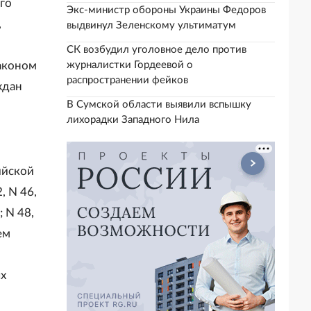
го
Экс-министр обороны Украины Федоров
,
выдвинул Зеленскому ультиматум
СК возбудил уголовное дело против
аконом
журналистки Гордеевой о
распространении фейков
ждан
В Сумской области выявили вспышку
лихорадки Западного Нила
ийской
, N 46,
; N 48,
ем
х