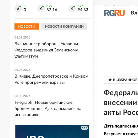
СВЕЖИЙ НОМЕР
Р
0
0.75
0.77
0
82.16
94.83
08.08.2026
Вл
Сразу в семи регионах России
объявили ракетную опасность
НОВОСТИ
НОВОСТИ КОМПАНИЙ
08.08.2026
Экс-министр обороны Украины
Федоров выдвинул Зеленскому
ультиматум
08.08.2026
В Киеве, Днепропетровске и Кривом
Роге прогремели взрывы
Федераль
08.08.2026
внесении
Telegraph: Новые британские
бронемашины Ajax сломались на
акты Рос
испытаниях
Дата подписани
Вступает в силу: