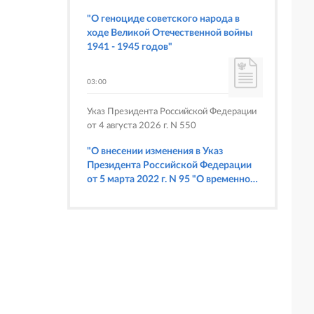
Союза Беларуси и России
"О геноциде советского народа в
ходе Великой Отечественной войны
1941 - 1945 годов"
03:00
Указ Президента Российской Федерации
от 4 августа 2026 г. N 550
"О внесении изменения в Указ
Президента Российской Федерации
от 5 марта 2022 г. N 95 "О временном
порядке исполнения обязательств
перед некоторыми иностранными
кредиторами"