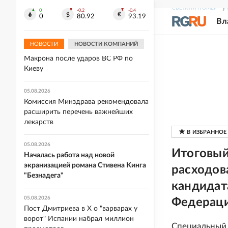
втором сезоне сериала "Добро
СВЕЖИЙ НОМЕР
Р
0
-0.2
-0.4
пожаловать в Дерри"
0
80.92
93.19
Вл
05.08.2026
НОВОСТИ
НОВОСТИ КОМПАНИЙ
Захарова прокомментировала слова
Макрона после ударов ВС РФ по
Киеву
05.08.2026
Комиссия Минздрава рекомендовала
расширить перечень важнейших
лекарств
05.08.2026
Итоговый
Началась работа над новой
экранизацией романа Стивена Кинга
расходов
"Безнадега"
кандидат
05.08.2026
Федерац
Пост Дмитриева в X о "варварах у
ворот" Испании набрал миллион
Специальный 