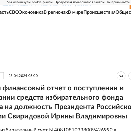
Мы используем cookie-файлы. Продолжая пользоваться сайтом, вы принимаете
Г-НЕДЕЛЯ
РОДИНА
ПРИЛОЖЕНИЯ
СОЮЗ
НОВОСТИ
асть
СВО
Экономика
В регионах
В мире
Происшествия
Общес
23.04.2024 03:00
 финансовый отчет о поступлении и
ании средств избирательного фонда
а на должность Президента Российск
ии Свиридовой Ирины Владимировны
избирательный счет N 40810810338009426990 в