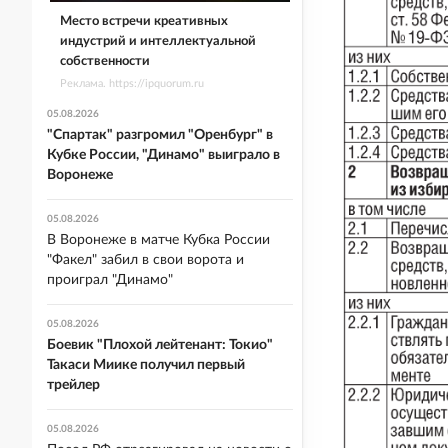
Место встречи креативных
индустрий и интеллектуальной
собственности
Реклама. https://ipquorum.ru
05.08.2026
"Спартак" разгромил "Оренбург" в
Кубке России, "Динамо" выиграло в
Воронеже
05.08.2026
В Воронеже в матче Кубка России
"Факел" забил в свои ворота и
проиграл "Динамо"
05.08.2026
Боевик "Плохой лейтенант: Токио"
Такаси Миике получил первый
трейлер
05.08.2026