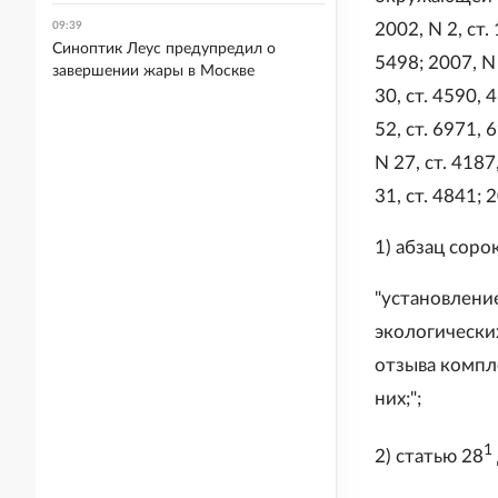
09:39
2002, N 2, ст.
Синоптик Леус предупредил о
5498; 2007, N 
завершении жары в Москве
30, ст. 4590, 
52, ст. 6971, 
N 27, ст. 4187
31, ст. 4841;
1) абзац сор
"установлени
экологически
отзыва компл
них;";
1
2) статью 28