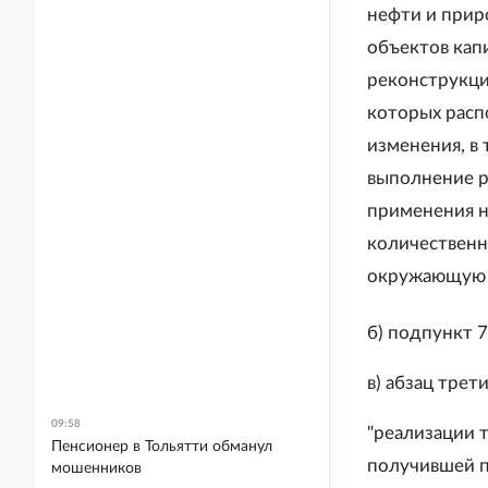
нефти и прир
объектов кап
реконструкци
которых распо
изменения, в
выполнение р
применения н
количественн
окружающую с
б) подпункт 7
в) абзац тре
09:58
"реализации 
Пенсионер в Тольятти обманул
получившей п
мошенников