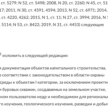
, ст. 5279; N 52, ст. 5498; 2008, N 20, ст. 2260; N 45, ст. 5
 17; 2011, N 30, ст. 4591, 4594; 2013, N 52, ст. 6971; 2014,
 ст. 4220, 4262; 2015, N 1, ст. 11; N 27, ст. 3994; 2016, N 1
. 5114; N 53, ст. 8422; 2019, N 31, ст. 4453) следующие
5
изложить в следующей редакции:
я документация объектов капитального строительства,
в соответствии с законодательством в области охраны
реды к объектам I категории, за исключением проект
 буровых скважин, создаваемых на земельном участке,
ном пользователю недр и необходимом для региональ
го изучения, геологического изучения, разведки и добы