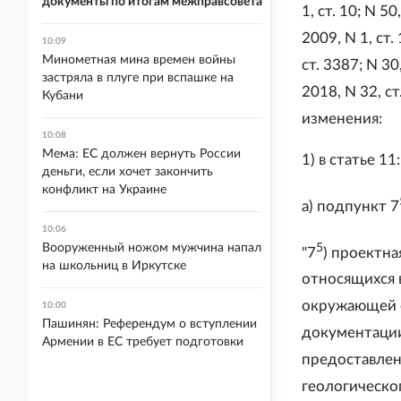
документы по итогам межправсовета
1, ст. 10; N 50
2009, N 1, ст.
10:09
Минометная мина времен войны
ст. 3387; N 30,
застряла в плуге при вспашке на
2018, N 32, ст
Кубани
изменения:
10:08
Мема: ЕС должен вернуть России
1) в статье 11:
деньги, если хочет закончить
конфликт на Украине
а) подпункт 7
10:06
5
Вооруженный ножом мужчина напал
"7
) проектна
на школьниц в Иркутске
относящихся 
окружающей с
10:00
Пашинян: Референдум о вступлении
документации
Армении в ЕС требует подготовки
предоставлен
геологическо