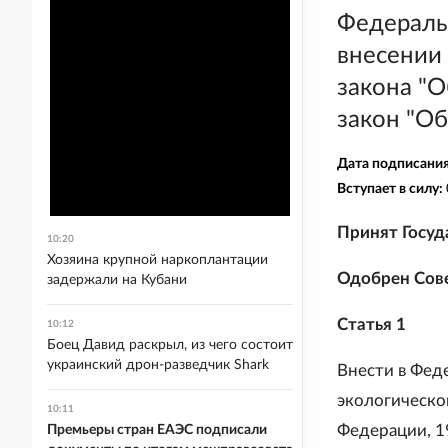
Федеральн
внесении 
закона "
закон "О
Дата подписани
Вступает в силу:
Принят Госуд
10:20
Хозяина крупной наркоплантации
Одобрен Сове
задержали на Кубани
Статья 1
10:12
Боец Давид раскрыл, из чего состоит
украинский дрон-разведчик Shark
Внести в Фед
экологическо
10:11
Федерации, 199
Премьеры стран ЕАЭС подписали