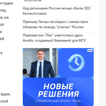
"Госуслугах"
ентации
Над регионами России ночью сбили 203
тву,
беспилотника
в, на
Премьер Литвы поспорил с министром
ой
обороны по поводу "угрозы" России
а
Перехватчик "Лис" уничтожил дрон
тей
Anubis, созданный Германией для ВСУ
 в
тации,
ской