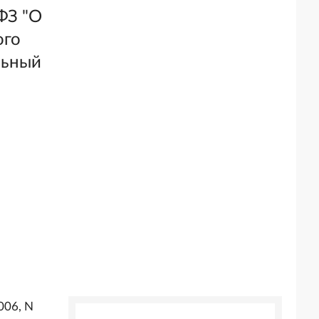
ФЗ "О
ого
льный
2006, N