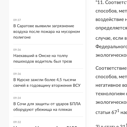
"11. Соответ
способов, ме
воздействие 
09:37
В Саратове выявили загрязнение
определяется
воздуха после пожара на мусорном
полигоне
случае, если 
Федерального
09:36
экологическо
Наехавший в Омске на толпу
пешеходов водитель был трезв
Соответствие
09:36
способов, ме
В Курске зажгли более 4,5 тысячи
негативное в
свечей в годовщину вторжения ВСУ
технологиям 
09:34
экологическо
В Сочи для защиты от ударов БПЛА
оборудуют убежища на пляжах
1
статьи 67
на
09:32
3) в статье 31