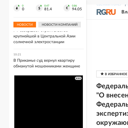
В Крыму ввели ограничение
СВЕЖИЙ НОМЕР
Р
электроснабжения из-за
0
0.47
0.86
0
81.4
94.05
Вл
повреждений инфраструктуры
НОВОСТИ
НОВОСТИ КОМПАНИЙ
10:26
РФ завершает строительство
крупнейшей в Центральной Азии
солнечной электростанции
10:21
В Прикамье суд вернул квартиру
обманутой мошенниками женщине
Федераль
"О внесен
Федераль
эксперти
окружаю