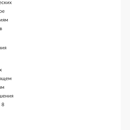
еских
ое
гиям
в
ния
х
ающем
ым
ышения
 8