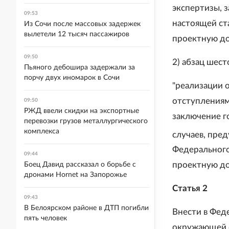
экспертизы, 
09:53
настоящей ста
Из Сочи после массовых задержек
вылетели 12 тысяч пассажиров
проектную до
09:50
2) абзац шес
Пьяного дебошира задержали за
порчу двух иномарок в Сочи
"реализации 
отступлениям
09:50
РЖД ввели скидки на экспортные
заключение г
перевозки грузов металлургического
комплекса
случаев, пре
Федерального 
09:44
проектную до
Боец Давид рассказал о борьбе с
дронами Hornet на Запорожье
Статья 2
09:43
В Белоярском районе в ДТП погибли
Внести в Феде
пять человек
окружающей с