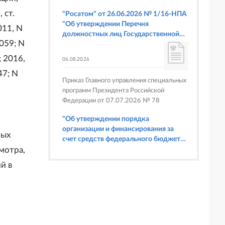
 ст.
"Росатом" от 26.06.2026 № 1/16-НПА
"Об утверждении Перечня
011, N
должностных лиц Государственной
4059; N
корпорации по атомной энергии
"Росатом", имеющих право
; 2016,
06.08.2026
составлять протоколы об
47; N
административных правонарушениях,
Приказ Главного управления специальных
предусмотренных статьями 6.3, 8.1,
программ Президента Российской
9.4, 9.5 и 9.5.1, частью 3 статьи 9.16,
Федерации от 07.07.2026 № 78
статьей 14.44, частью 1 статьи 19.4,
статьей 19.4.1, частями 6 и 15 статьи
"Об утверждении порядка
19.5, статьями 19.6 и 19.7, частью 1
организации и финансирования за
ных
статьи 19.26, статьей 19.33, частями 1,
счет средств федерального бюджета
2, 2.1, 6 и 6.1 статьи 20.4 Кодекса
физкультурных мероприятий и
мотра,
Российской Федерации об
спортивных мероприятий, в
й в
административных правонарушениях
отношении которых Главное
(в части осуществления федерального
управление специальных программ
государственного строительного
Президента Российской Федерации
надзора при строительстве и
выступает организатором"
реконструкции объектов
федеральных ядерных организаций)"