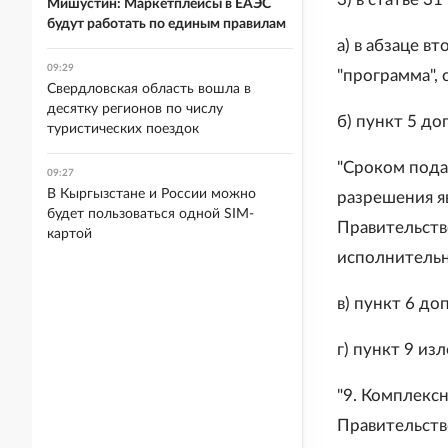
Мишустин: Маркетплейсы в ЕАЭС
будут работать по единым правилам
а) в абзаце в
09:29
"программа", 
Свердловская область вошла в
десятку регионов по числу
б) пункт 5 д
туристических поездок
"Сроком пода
09:27
В Кыргызстане и России можно
разрешения я
будет пользоваться одной SIM-
Правительств
картой
исполнительно
в) пункт 6 до
г) пункт 9 и
"9. Комплекс
Правительст