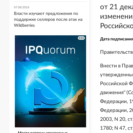
от 21 дек
07.08.2026
Власти изучают предложения по
изменени
поддержке селлеров после атак на
Российск
Wildberries
Дата подписани
Правительст
Внести в Пра
утвержденные
Российской Ф
движения" (С
Федерации, 19
Федерации, 200
2003, N 20, ст
1780; N 47, ст