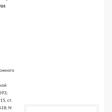
ии
рожного
ской
693;
15, ст.
7618; N