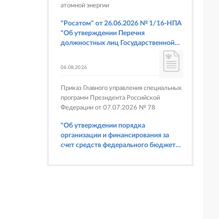
атомной энергии
"Росатом" от 26.06.2026 № 1/16-НПА
"Об утверждении Перечня
должностных лиц Государственной
корпорации по атомной энергии
"Росатом", имеющих право
06.08.2026
составлять протоколы об
административных правонарушениях,
Приказ Главного управления специальных
предусмотренных статьями 6.3, 8.1,
программ Президента Российской
9.4, 9.5 и 9.5.1, частью 3 статьи 9.16,
Федерации от 07.07.2026 № 78
статьей 14.44, частью 1 статьи 19.4,
статьей 19.4.1, частями 6 и 15 статьи
"Об утверждении порядка
19.5, статьями 19.6 и 19.7, частью 1
организации и финансирования за
статьи 19.26, статьей 19.33, частями 1,
счет средств федерального бюджета
2, 2.1, 6 и 6.1 статьи 20.4 Кодекса
физкультурных мероприятий и
Российской Федерации об
спортивных мероприятий, в
административных правонарушениях
отношении которых Главное
(в части осуществления федерального
управление специальных программ
государственного строительного
Президента Российской Федерации
надзора при строительстве и
выступает организатором"
реконструкции объектов