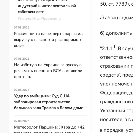
Место встречи креативных
50, ст. 7789)
индустрий и интеллектуальной
собственности
а) абзац седь
Реклама. https://ipquorum.ru
07.08.2026
б) дополнить 
Россия почти на четверть нарастила
выручку от экспорта растворимого
кофе
1
"2.1.1
. В слу
ответственно
07.08.2026
На избитую на Украине за русскую
страховании 
речь мать военного ВСУ составили
средств", пр
протокол
уполномоченн
07.08.2026
Федерации, д
Удар по амбициям: Суд США
гражданской 
заблокировал строительство
бального зала Трампа в Белом доме
Указанный ст
носителе, а в
07.08.2026
Метеоролог Паршина: Жара до +42
в порядке, у