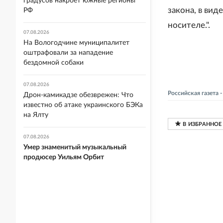
градусов накроет южные регионы
закона, в ви
РФ
носителе.".
07.08.2026
На Вологодчине муниципалитет
оштрафовали за нападение
бездомной собаки
07.08.2026
Российская газета
Дрон-камикадзе обезврежен: Что
известно об атаке украинского БЭКа
на Ялту
07.08.2026
Умер знаменитый музыкальный
продюсер Уильям Орбит