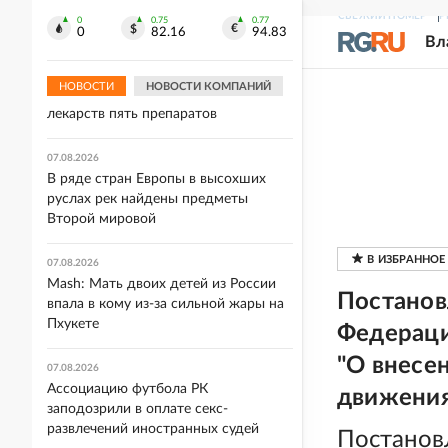
вступить в ВСУ
СВЕЖИЙ НОМЕР
Р
0
0.75
0.77
0
82.16
94.83
Вл
07.08.2026
В Минздраве рекомендовали
НОВОСТИ
НОВОСТИ КОМПАНИЙ
включить в перечень важнейших
лекарств пять препаратов
07.08.2026
В ряде стран Европы в высохших
руслах рек найдены предметы
Второй мировой
07.08.2026
Mash: Мать двоих детей из России
Постанов
впала в кому из-за сильной жары на
Пхукете
Федерации
"О внесе
07.08.2026
Ассоциацию футбола РК
движения
заподозрили в оплате секс-
развлечений иностранных судей
Постанов