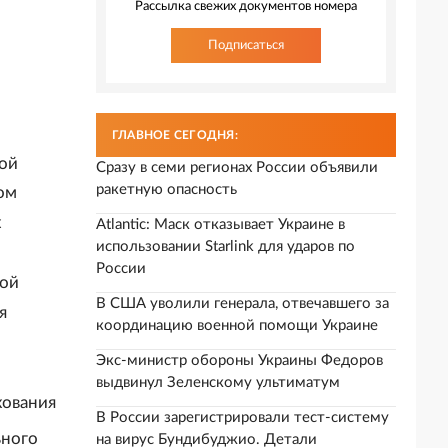
Рассылка свежих документов номера
Подписаться
ГЛАВНОЕ СЕГОДНЯ:
кой
Сразу в семи регионах России объявили
ракетную опасность
ом
х
Atlantic: Маск отказывает Украине в
использовании Starlink для ударов по
России
кой
В США уволили генерала, отвечавшего за
я
координацию военной помощи Украине
Экс-министр обороны Украины Федоров
выдвинул Зеленскому ультиматум
хования
В России зарегистрировали тест-систему
ьного
на вирус Бундибуджио. Детали