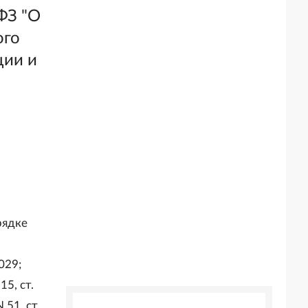
ФЗ "О
ого
ции и
рядке
029;
15, ст.
 51, ст.