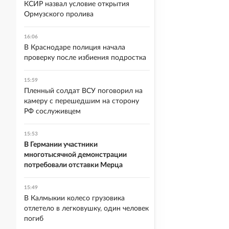
КСИР назвал условие открытия
Ормузского пролива
16:06
В Краснодаре полиция начала
проверку после избиения подростка
15:59
Пленный солдат ВСУ поговорил на
камеру с перешедшим на сторону
РФ сослуживцем
15:53
В Германии участники
многотысячной демонстрации
потребовали отставки Мерца
15:49
В Калмыкии колесо грузовика
отлетело в легковушку, один человек
погиб