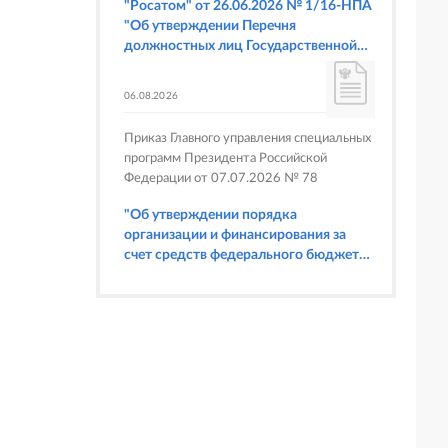
"Росатом" от 26.06.2026 № 1/16-НПА
"Об утверждении Перечня
должностных лиц Государственной
корпорации по атомной энергии
"Росатом", имеющих право
06.08.2026
составлять протоколы об
административных правонарушениях,
Приказ Главного управления специальных
предусмотренных статьями 6.3, 8.1,
программ Президента Российской
9.4, 9.5 и 9.5.1, частью 3 статьи 9.16,
Федерации от 07.07.2026 № 78
статьей 14.44, частью 1 статьи 19.4,
статьей 19.4.1, частями 6 и 15 статьи
"Об утверждении порядка
19.5, статьями 19.6 и 19.7, частью 1
организации и финансирования за
статьи 19.26, статьей 19.33, частями 1,
счет средств федерального бюджета
2, 2.1, 6 и 6.1 статьи 20.4 Кодекса
физкультурных мероприятий и
Российской Федерации об
спортивных мероприятий, в
административных правонарушениях
отношении которых Главное
(в части осуществления федерального
управление специальных программ
государственного строительного
Президента Российской Федерации
надзора при строительстве и
выступает организатором"
реконструкции объектов
федеральных ядерных организаций)"