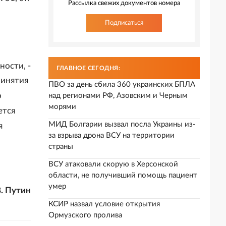
Рассылка свежих документов номера
Подписаться
ности, -
ГЛАВНОЕ СЕГОДНЯ:
ринятия
ПВО за день сбила 360 украинских БПЛА
о
над регионами РФ, Азовским и Черным
морями
ется
МИД Болгарии вызвал посла Украины из-
я
за взрыва дрона ВСУ на территории
страны
ВСУ атаковали скорую в Херсонской
области, не получивший помощь пациент
умер
. Путин
КСИР назвал условие открытия
Ормузского пролива