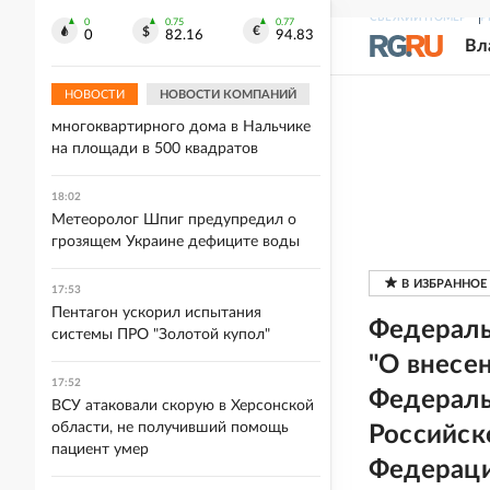
Дрон атаковал крупнейший НПЗ в
СВЕЖИЙ НОМЕР
Р
0
0.75
0.77
Ливии
0
82.16
94.83
Вл
18:03
НОВОСТИ
НОВОСТИ КОМПАНИЙ
Пожар охватил кровлю
многоквартирного дома в Нальчике
на площади в 500 квадратов
18:02
Метеоролог Шпиг предупредил о
грозящем Украине дефиците воды
17:53
Пентагон ускорил испытания
Федераль
системы ПРО "Золотой купол"
"О внесен
17:52
Федераль
ВСУ атаковали скорую в Херсонской
области, не получивший помощь
Российск
пациент умер
Федерац