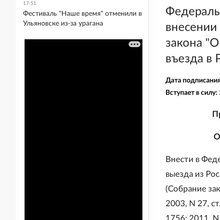
17:51
Федеральн
Фестиваль "Наше время" отменили в
Ульяновске из-за урагана
внесении 
закона "О
въезда в
Дата подписани
Вступает в силу:
П
О
Внести в Фед
выезда из Ро
(Собрание зак
2003, N 27, ст
1756; 2011, N 1