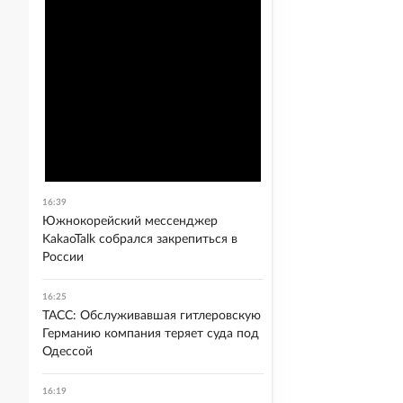
16:39
Южнокорейский мессенджер
KakaoTalk собрался закрепиться в
России
16:25
ТАСС: Обслуживавшая гитлеровскую
Германию компания теряет суда под
Одессой
16:19