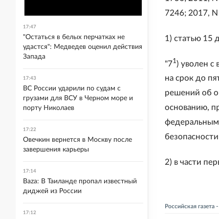
7246; 2017, N
17:47
"Остаться в белых перчатках не
1) статью 15
удастся": Медведев оценил действия
Запада
1
"7
) уволен с
на срок до п
17:43
ВС России ударили по судам с
решений об о
грузами для ВСУ в Черном море и
основанию, п
порту Николаев
федеральным 
17:22
безопасности;
Овечкин вернется в Москву после
завершения карьеры
2) в части пер
17:14
Baza: В Таиланде пропал известный
диджей из России
Российская газета
17:12