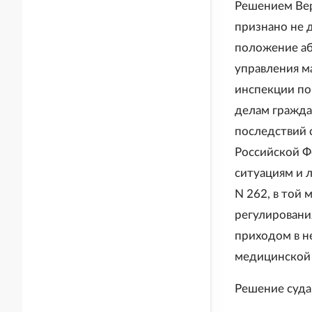
Решением Вер
признано не 
положение аб
управления м
инспекции по
делам гражда
последствий 
Российской Ф
ситуациям и 
N 262, в той 
регулирования
приходом в н
медицинской 
Решение суда 