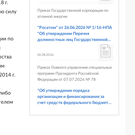
8 г.
Приказ Государственной корпорации по
ую силу
атомной энергии
"Росатом" от 26.06.2026 № 1/16-НПА
"Об утверждении Перечня
ии по
должностных лиц Государственной
корпорации по атомной энергии
и
"Росатом", имеющих право
06.08.2026
рства
составлять протоколы об
административных правонарушениях,
ым
Приказ Главного управления специальных
предусмотренных статьями 6.3, 8.1,
программ Президента Российской
014 г.
9.4, 9.5 и 9.5.1, частью 3 статьи 9.16,
Федерации от 07.07.2026 № 78
статьей 14.44, частью 1 статьи 19.4,
статьей 19.4.1, частями 6 и 15 статьи
"Об утверждении порядка
 либо
19.5, статьями 19.6 и 19.7, частью 1
организации и финансирования за
статьи 19.26, статьей 19.33, частями 1,
телем
счет средств федерального бюджета
2, 2.1, 6 и 6.1 статьи 20.4 Кодекса
физкультурных мероприятий и
Российской Федерации об
спортивных мероприятий, в
административных правонарушениях
отношении которых Главное
(в части осуществления федерального
управление специальных программ
государственного строительного
Президента Российской Федерации