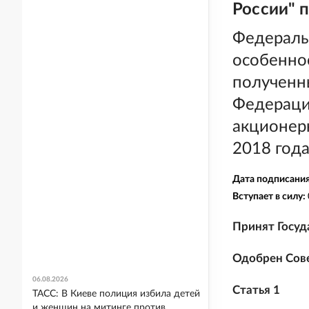
России" п
Федеральн
особеннос
полученн
Федерации
акционер
2018 года
Дата подписани
Вступает в силу:
Принят Госуд
Одобрен Сове
06.08.2026
Статья 1
ТАСС: В Киеве полиция избила детей
и женщин на митинге против