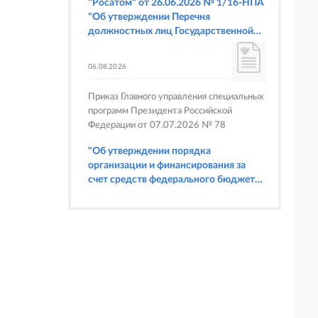
"Росатом" от 26.06.2026 № 1/16-НПА
"Об утверждении Перечня
должностных лиц Государственной
корпорации по атомной энергии
"Росатом", имеющих право
06.08.2026
составлять протоколы об
административных правонарушениях,
Приказ Главного управления специальных
предусмотренных статьями 6.3, 8.1,
программ Президента Российской
9.4, 9.5 и 9.5.1, частью 3 статьи 9.16,
Федерации от 07.07.2026 № 78
статьей 14.44, частью 1 статьи 19.4,
статьей 19.4.1, частями 6 и 15 статьи
"Об утверждении порядка
19.5, статьями 19.6 и 19.7, частью 1
организации и финансирования за
статьи 19.26, статьей 19.33, частями 1,
счет средств федерального бюджета
2, 2.1, 6 и 6.1 статьи 20.4 Кодекса
физкультурных мероприятий и
Российской Федерации об
спортивных мероприятий, в
административных правонарушениях
отношении которых Главное
(в части осуществления федерального
управление специальных программ
государственного строительного
Президента Российской Федерации
надзора при строительстве и
выступает организатором"
реконструкции объектов
федеральных ядерных организаций)"