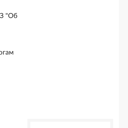
ФЗ "Об
огам