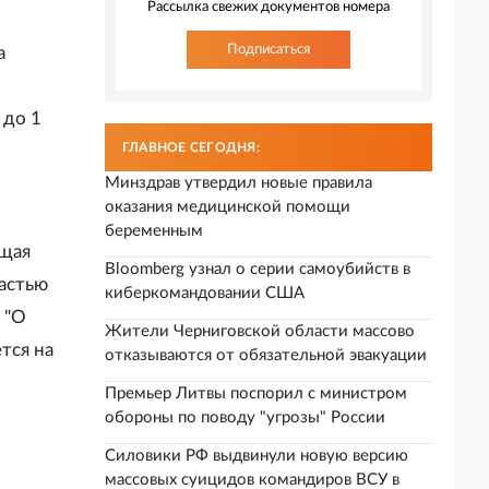
Рассылка свежих документов номера
Подписаться
а
 до 1
ГЛАВНОЕ СЕГОДНЯ:
Минздрав утвердил новые правила
оказания медицинской помощи
беременным
ащая
Bloomberg узнал о серии самоубийств в
частью
киберкомандовании США
 "О
Жители Черниговской области массово
тся на
отказываются от обязательной эвакуации
Премьер Литвы поспорил с министром
обороны по поводу "угрозы" России
Силовики РФ выдвинули новую версию
массовых суицидов командиров ВСУ в