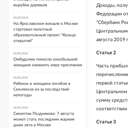
Доходы, полу
вырубки деревьев
Федерации от
06.08.2026
"Сбербанк Ро
На Ярославском вокзале в Москве
стартовал пилотный
Центральным 
образовательный проект "Кольцо
августа 2019 
открытий"
Статья 2
06.08.2026
Омбудсмен помогла онкобольной
женщине изменить меру пресечения
Часть прибыл
перечислению
06.08.2026
первой стать
Ребенок и женщина погибли в
Смоленске из-за последствий
Центральном 
непогоды
сумму средст
06.08.2026
соответствии
Синоптик Позднякова: 7 августа
может стать последним жарким
Статья 3
днем лета в Москве