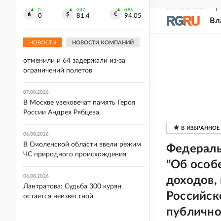
Генсек ООН Гутерриш осудил удары
СВЕЖИЙ НОМЕР
Р
0
0.47
0.86
0
81.4
94.05
ВСУ по регионам России
Вл
07.08.2026
НОВОСТИ
НОВОСТИ КОМПАНИЙ
В аэропорту Сочи 27 рейсов
отменили и 64 задержали из-за
ограничений полетов
07.08.2026
В Москве увековечат память Героя
России Андрея Рябцева
06.08.2026
В Смоленской области ввели режим
Федераль
ЧС природного происхождения
"Об особ
06.08.2026
доходов,
Лантратова: Судьба 300 курян
Российск
остается неизвестной
публично