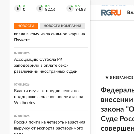
руслах рек найдены предметы
СВЕЖИЙ НОМЕР
Р
0
0.75
0.77
Второй мировой
0
82.16
94.83
Вл
07.08.2026
НОВОСТИ
НОВОСТИ КОМПАНИЙ
Mash: Мать двоих детей из России
впала в кому из-за сильной жары на
Пхукете
07.08.2026
Ассоциацию футбола РК
заподозрили в оплате секс-
развлечений иностранных судей
07.08.2026
Федеральн
Власти изучают предложения по
поддержке селлеров после атак на
внесении
Wildberries
закона "
07.08.2026
Суде Рос
Россия почти на четверть нарастила
совершен
выручку от экспорта растворимого