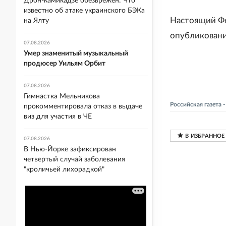
Дрон-камикадзе обезврежен: Что
известно об атаке украинского БЭКа
Настоящий Фе
на Ялту
опубликовани
07.08.2026
Умер знаменитый музыкальный
продюсер Уильям Орбит
07.08.2026
Гимнастка Мельникова
Российская газета
прокомментировала отказ в выдаче
виз для участия в ЧЕ
07.08.2026
В Нью-Йорке зафиксирован
четвертый случай заболевания
"кроличьей лихорадкой"