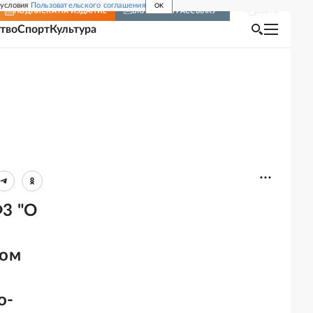
 условия
Пользовательского соглашения
OK
Войти
ПОДПИСКА
НА ИЗДАНИЕ
ВКЛЮЧИТЬ РАССЫЛКУ
тво
Спорт
Культура
Ф3 "О
ном
о-