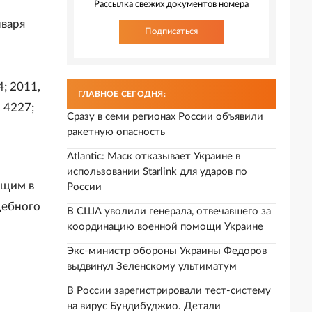
Рассылка свежих документов номера
нваря
Подписаться
4; 2011,
ГЛАВНОЕ СЕГОДНЯ:
. 4227;
Сразу в семи регионах России объявили
ракетную опасность
Atlantic: Маск отказывает Украине в
использовании Starlink для ударов по
ющим в
России
дебного
В США уволили генерала, отвечавшего за
координацию военной помощи Украине
Экс-министр обороны Украины Федоров
выдвинул Зеленскому ультиматум
В России зарегистрировали тест-систему
на вирус Бундибуджио. Детали