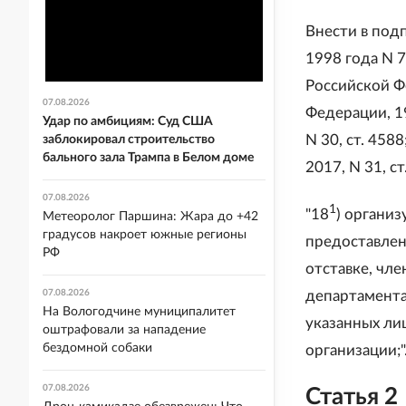
Внести в под
1998 года N 
Российской Ф
07.08.2026
Федерации, 199
Удар по амбициям: Суд США
N 30, ст. 4588
заблокировал строительство
бального зала Трампа в Белом доме
2017, N 31, с
07.08.2026
1
"18
) органи
Метеоролог Паршина: Жара до +42
градусов накроет южные регионы
предоставлен
РФ
отставке, чле
департамента
07.08.2026
На Вологодчине муниципалитет
указанных лиц
оштрафовали за нападение
бездомной собаки
организации;"
07.08.2026
Статья 2