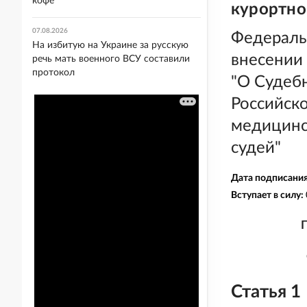
кофе
курортно
07.08.2026
Федеральн
На избитую на Украине за русскую
внесении 
речь мать военного ВСУ составили
протокол
"О Судеб
Российск
медицинс
судей"
Дата подписани
Вступает в силу:
Статья 1