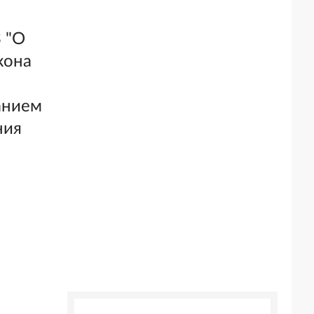
3 "О
кона
анием
ния