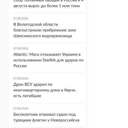
Сбор тепличных овощей в России к 4
августа вырос до более 1 млн тонн
07.08.2026
В Вологодской области
благоустроили прибрежную зону
Шекснинского водохранилища
07.08.2026
Atlantic: Маск отказывает Украине в
использовании Starlink для ударов по
России
07.08.2026
Дрон ВСУ ударил по
многоквартирному дому в Керчи,
есть погибшие
07.08.2026
Беспилотник атаковал судно под
турецким флагом у Новороссийска