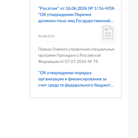
"Росатом" от 26.06.2026 № 1/16-НПА
"Об утверждении Перечня
должностных лиц Государственной
корпорации по атомной энергии
"Росатом", имеющих право
06.08.2026
составлять протоколы об
административных правонарушениях,
Приказ Главного управления специальных
предусмотренных статьями 6.3, 8.1,
программ Президента Российской
9.4, 9.5 и 9.5.1, частью 3 статьи 9.16,
Федерации от 07.07.2026 № 78
статьей 14.44, частью 1 статьи 19.4,
статьей 19.4.1, частями 6 и 15 статьи
"Об утверждении порядка
19.5, статьями 19.6 и 19.7, частью 1
организации и финансирования за
статьи 19.26, статьей 19.33, частями 1,
счет средств федерального бюджета
2, 2.1, 6 и 6.1 статьи 20.4 Кодекса
физкультурных мероприятий и
Российской Федерации об
спортивных мероприятий, в
административных правонарушениях
отношении которых Главное
(в части осуществления федерального
управление специальных программ
государственного строительного
Президента Российской Федерации
надзора при строительстве и
выступает организатором"
реконструкции объектов
федеральных ядерных организаций)"