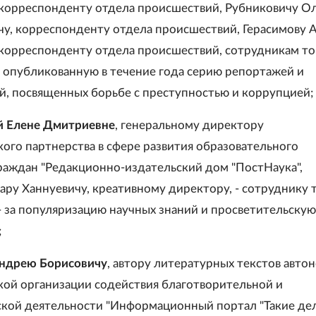
 корреспонденту отдела происшествий, Рубниковичу О
у, корреспонденту отдела происшествий, Герасимову 
 корреспонденту отдела происшествий, сотрудникам то
за опубликованную в течение года серию репортажей и
й, посвященных борьбе с преступностью и коррупцией;
й Елене Дмитриевне
, генеральному директору
ого партнерства в сфере развития образовательного
раждан "Редакционно-издательский дом "ПостНаука",
ару Ханнуевичу, креативному директору, - сотруднику 
 - за популяризацию научных знаний и просветительскую
;
ндрею Борисовичу
, автору литературных текстов авто
ой организации содействия благотворительной и
кой деятельности "Информационный портал "Такие дел