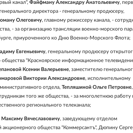
рвый канал",
Файфману Александру Анатольевичу
, пер
генерального директора - генеральному продюсеру,
Роману Олеговичу
, главному режиссеру канала, - сотру
тва, - за организацию трансляции военно-морского пара
урге, приуроченного ко Дню Военно-Морского Флота;
адиму Евгеньевичу
, генеральному продюсеру открыто
 общества "Красноярское информационное телевидение
епановой Ксении Валерьевне
, заместителю генерально
омаровой Виктории Александровне
, исполнительному
министративного отдела,
Тепляшиной Ольге Петровне
,
отрудникам того же общества, - за многолетнюю работу 
ественного регионального телеканала;
 Максиму Вячеславовичу
, заведующему отделом
 акционерного общества "Коммерсантъ", Дюпину Серг