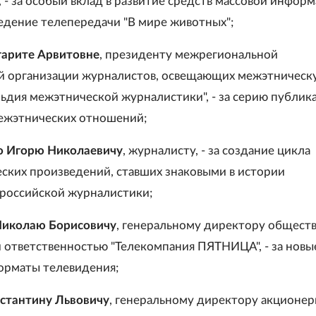
 - за особый вклад в развитие средств массовой информ
едение телепередачи "В мире животных";
гарите Арвитовне
, президенту межрегиональной
й организации журналистов, освещающих межэтническ
льдия межэтнической журналистики", - за серию публик
ежэтнических отношений;
о Игорю Николаевичу
, журналисту, - за создание цикла
ских произведений, ставших знаковыми в истории
российской журналистики;
Николаю Борисовичу
, генеральному директору обществ
 ответственностью "Телекомпания ПЯТНИЦА", - за новы
орматы телевидения;
стантину Львовичу
, генеральному директору акционер