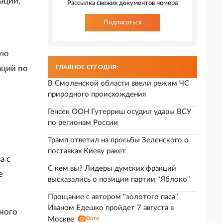
ации,
Рассылка свежих документов номера
Подписаться
ую
аций по
ГЛАВНОЕ СЕГОДНЯ:
В Смоленской области ввели режим ЧС
природного происхождения
Генсек ООН Гутерриш осудил удары ВСУ
по регионам России
Трамп ответил на просьбы Зеленского о
поставках Киеву ракет
а с
С кем вы? Лидеры думских фракций
е
высказались о позиции партии "Яблоко"
Прощание с автором "золотого паса"
Иваном Едешко пройдет 7 августа в
ного
Москве
Фото