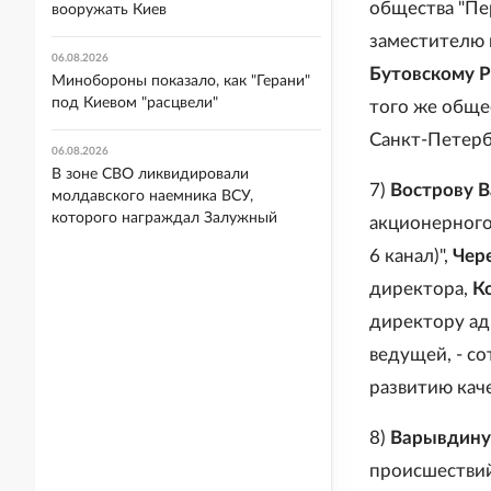
общества "Пе
вооружать Киев
заместителю 
06.08.2026
Бутовскому 
Минобороны показало, как "Герани"
под Киевом "расцвели"
того же общес
Санкт-Петерб
06.08.2026
В зоне СВО ликвидировали
7)
Вострову В
молдавского наемника ВСУ,
которого награждал Залужный
акционерного
6 канал)",
Чер
директора,
К
директору ад
ведущей, - с
развитию кач
8)
Варывдину
происшествий