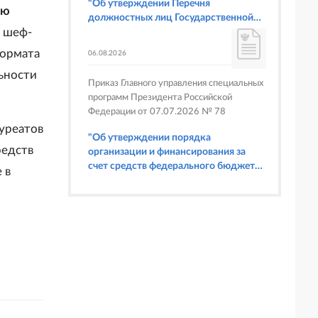
"Об утверждении Перечня
ию
должностных лиц Государственной
, шеф-
корпорации по атомной энергии
"Росатом", имеющих право
формата
06.08.2026
составлять протоколы об
ьности
административных правонарушениях,
Приказ Главного управления специальных
предусмотренных статьями 6.3, 8.1,
программ Президента Российской
9.4, 9.5 и 9.5.1, частью 3 статьи 9.16,
Федерации от 07.07.2026 № 78
статьей 14.44, частью 1 статьи 19.4,
уреатов
статьей 19.4.1, частями 6 и 15 статьи
"Об утверждении порядка
19.5, статьями 19.6 и 19.7, частью 1
редств
организации и финансирования за
статьи 19.26, статьей 19.33, частями 1,
счет средств федерального бюджета
 в
2, 2.1, 6 и 6.1 статьи 20.4 Кодекса
физкультурных мероприятий и
Российской Федерации об
спортивных мероприятий, в
административных правонарушениях
отношении которых Главное
(в части осуществления федерального
управление специальных программ
государственного строительного
Президента Российской Федерации
надзора при строительстве и
выступает организатором"
реконструкции объектов
федеральных ядерных организаций)"