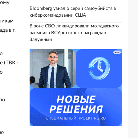
вому
Bloomberg узнал о серии самоубийств в
киберкомандовании США
дникам
В зоне СВО ликвидировали молдавского
да в г.
наемника ВСУ, которого награждал
Залужный
го
 (ТВК -
го
по
ею