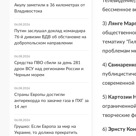
телевидение),
Акулу заметили в 36 километрах от
бессменное в
Владивостока
3)
Лянге Мар
06.08.2026
Путин заслушал доклад командира
общественно
76-й дивизии ВДВ об обстановке на
тематику "Ги
добропольском направлении
проблемам м
06.08.2026
Средства ПВО сбили за день 281
4)
Свинаренк
дрон ВСУ над регионами России и
публицистиче
Черным морем
современной 
06.08.2026
Страны Европы достигли
5)
Картозии 
антирекорда по закачке газа в ПХГ за
ограниченной
14 лет
творческие ф
06.08.2026
Грушко: Если Европа за мир на
6)
Эрнсту Кон
Украине, то должна прекратить