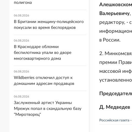
полигона
Алешковском
Валерьевичу
06.08.2026
В Британии женщину-полицейского
редактору, - 
покусали во время беспорядков
информационн
в России.
06.08.2026
В Краснодаре обломки
беспилотника упали во дворе
2. Минкомсвя
многоквартирного дома
премии Прави
массовой инф
06.08.2026
Wildberries отключил доступ к
установленно
домашним адресам продавцов
Председател
06.08.2026
Заслуженный артист Украины
Д. Медведев
Мрежук попал в скандальную базу
"Миротворец"
Российская газета