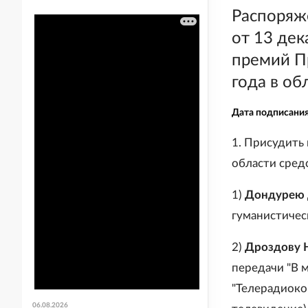
Распоряж
от 13 дек
премий П
года в об
Дата подписани
1. Присудить
области сред
1)
Дондурею 
гуманистичес
2)
Дроздову 
передачи "В 
"Телерадиоко
06.08.2026