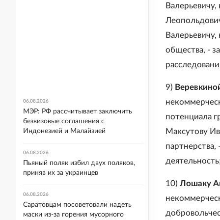
Валерьевичу,
Леопольдович
Валерьевичу,
общества, - 
расследовани
9)
Веревкино
некоммерческ
06.08.2026
МЭР: РФ рассчитывает заключить
потенциала г
безвизовые соглашения с
Максутову Ив
Индонезией и Малайзией
партнерства,
06.08.2026
деятельность
Пьяный поляк избил двух поляков,
приняв их за украинцев
10)
Лошаку А
06.08.2026
некоммерческ
Саратовцам посоветовали надеть
добровольчес
маски из-за горения мусорного