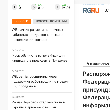
Синоптик Позднякова: 7 августа
СВЕЖИЙ НОМЕР
Р
0
0.47
0.86
0
81.4
94.05
может стать последним жарким
Вл
днем лета в Москве
НОВОСТИ
НОВОСТИ КОМПАНИЙ
06.08.2026
WB начала размещать в личных
кабинетах продавцов справки о
повреждении товаров
06.08.2026
Маск обвинил в измене Франции
кандидата в президенты Тонделье
06.08.2026
Распоряж
Wildberries расширила меры
Федерации
поддержки работающих по модели
FBS продавцов
присужде
Федераци
06.08.2026
Руслан Терновой стал чемпионом
информа
Европы в прыжках с вышки