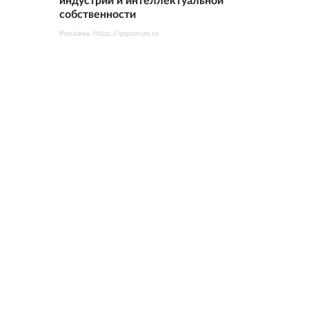
индустрий и интеллектуальной
собственности
Реклама. https://ipquorum.ru