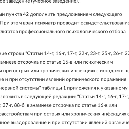
е заведение (учебное заведение).".
вый пункта 42 дополнить предложением следующего
"При этом врач-психиатр проводит освидетельствовани
ультатов профессионального психологического отбора
е строки "Статьи 14-г, 16-г, 17-г, 22-г, 23-г, 25-г, 26-г, 27
анамнезе отсрочка по статье 16-в или психическим
м при острых или хронических инфекциях с исходом в п
е и при отсутствии явлений органического поражения
нервной системы" таблицы 1 приложения к указанному
ожить в следующей редакции: "Статьи 14-г, 16-г, 17-г, 
-г, 27-г, 88-б, в анамнезе отсрочка по статье 16-в или
расстройствам при острых или хронических инфекциях 
лное выздоровление и при отсутствии явлений органич