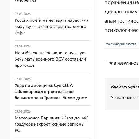
Wildberries
поражения це
девиантному 
07.08.2026
Россия почти на четверть нарастила
анамнестичес
выручку от экспорта растворимого
психологичес
кофе
Российская газета
07.08.2026
На избитую на Украине за русскую
речь мать военного ВСУ составили
протокол
07.08.2026
Удар по амбициям: Суд США
Комментарии 
заблокировал строительство
Ужесточены т
бального зала Трампа в Белом доме
07.08.2026
Метеоролог Паршина: Жара до +42
градусов накроет южные регионы
РФ