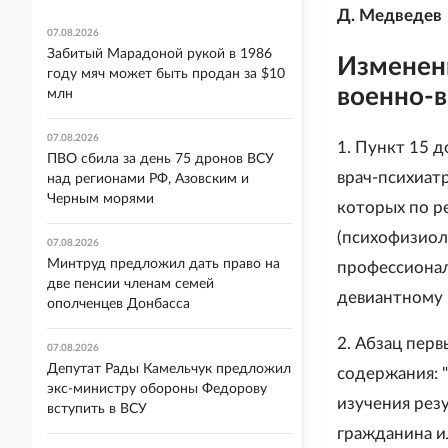
Д. Медведев
07.08.2026
Забитый Марадоной рукой в 1986
Изменени
году мяч может быть продан за $10
военно-в
млн
07.08.2026
1. Пункт 15 
ПВО сбила за день 75 дронов ВСУ
врач-психиат
над регионами РФ, Азовским и
Черным морями
которых по р
(психофизиол
07.08.2026
Минтруд предложил дать право на
профессионал
две пенсии членам семей
девиантному 
ополченцев Донбасса
2. Абзац пер
07.08.2026
Депутат Рады Камельчук предложил
содержания: 
экс-министру обороны Федорову
изучения рез
вступить в ВСУ
гражданина и