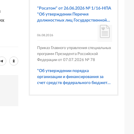
"Росатом" от 26.06.2026 № 1/16-НПА
м
"Об утверждении Перечня
их
должностных лиц Государственной
корпорации по атомной энергии
"Росатом", имеющих право
06.08.2026
составлять протоколы об
административных правонарушениях,
Приказ Главного управления специальных
предусмотренных статьями 6.3, 8.1,
программ Президента Российской
9.4, 9.5 и 9.5.1, частью 3 статьи 9.16,
Федерации от 07.07.2026 № 78
статьей 14.44, частью 1 статьи 19.4,
статьей 19.4.1, частями 6 и 15 статьи
"Об утверждении порядка
19.5, статьями 19.6 и 19.7, частью 1
организации и финансирования за
статьи 19.26, статьей 19.33, частями 1,
счет средств федерального бюджета
2, 2.1, 6 и 6.1 статьи 20.4 Кодекса
физкультурных мероприятий и
Российской Федерации об
спортивных мероприятий, в
административных правонарушениях
отношении которых Главное
(в части осуществления федерального
управление специальных программ
государственного строительного
Президента Российской Федерации
надзора при строительстве и
выступает организатором"
реконструкции объектов
федеральных ядерных организаций)"