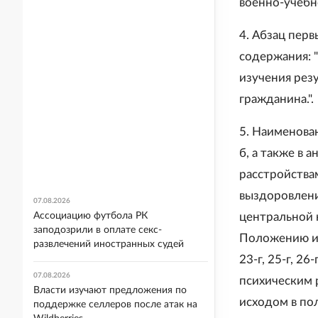
военно-учебно
4. Абзац пер
содержания: 
изучения рез
гражданина.".
5. Наименовани
б, а также в 
расстройства
выздоровлени
07.08.2026
Ассоциацию футбола РК
центральной 
заподозрили в оплате секс-
Положению изл
развлечений иностранных судей
23-г, 25-г, 26
07.08.2026
психическим 
Власти изучают предложения по
исходом в по
поддержке селлеров после атак на