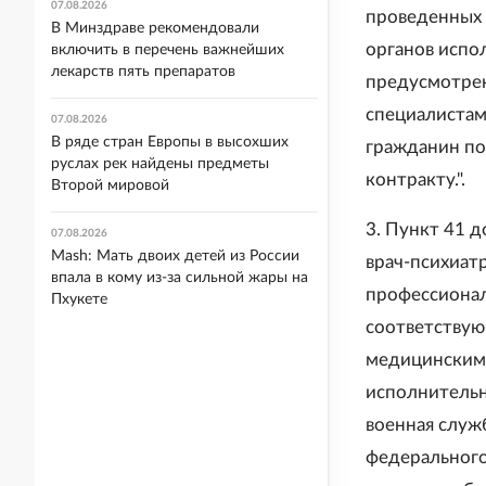
07.08.2026
проведенных 
В Минздраве рекомендовали
органов испо
включить в перечень важнейших
лекарств пять препаратов
предусмотрен
специалистам
07.08.2026
В ряде стран Европы в высохших
гражданин по
руслах рек найдены предметы
контракту.".
Второй мировой
3. Пункт 41 
07.08.2026
Mash: Мать двоих детей из России
врач-психиат
впала в кому из-за сильной жары на
профессионал
Пхукете
соответствую
медицинскими
исполнительн
военная служ
федерального