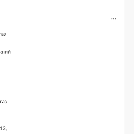
газ
жний
н
газ
и
13,