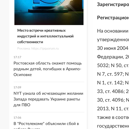
Зарегистриро
Регистрацио
На основании
Место встречи креативных
индустрий и интеллектуальной
утвержденног
собственности
30 июня 2004
Реклама. https://ipquorum.ru
Федерации, 200
17:17
Ростовская область окажет помощь
5032; N 50, ст
родным детей, погибших в Архипо-
N 7, ст. 597; N
Осиповке
N 1, ст. 142; N
17:09
33, ст. 4086; 2
NYT узнала об исчезающем желании
Запада передавать Украине ракеты
30, ст. 4096; N
для ПВО
2013, N 11, ст.
также в соот
17:06
В "Ростелекоме" объяснили сбой в
государственн