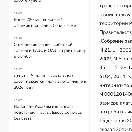
работе Рунета
транспортиро
17:03
газоиспользу
Более 220 км теплосетей
территории 
отремонтировали в Сочи к зиме
Правительств
16:55
(Собрание зак
Соглашение о зоне свободной
N 21, ст. 2001
торговли ЕАЭС и ОАЭ вступит в силу
6 октября
2009, N 5, ст.
35, ст. 5078; N
16:47
Депутат Чаплин рассказал, как
6104; 2014, N 
рассчитывается плата за отопление в
интернет-по
2026 году
N 0001201406
16:47
размера плат
На западе Украины взорвалась
потребителям
подстанция, часть Львова осталась
без света
15 декабря 2
января 2010 