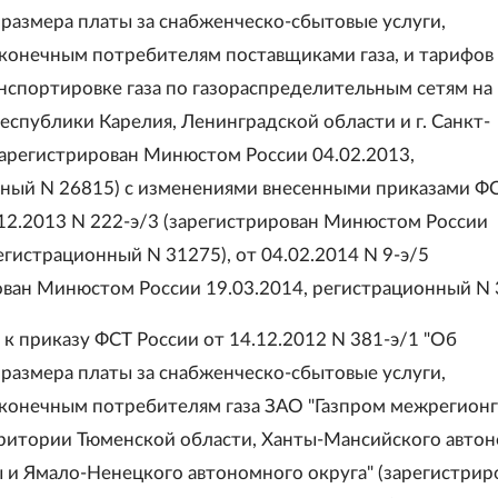
размера платы за снабженческо-сбытовые услуги,
конечным потребителям поставщиками газа, и тарифов
анспортировке газа по газораспределительным сетям на
еспублики Карелия, Ленинградской области и г. Санкт-
зарегистрирован Минюстом России 04.02.2013,
ный N 26815) с изменениями внесенными приказами Ф
.12.2013 N 222-э/3 (зарегистрирован Минюстом России
егистрационный N 31275), от 04.02.2014 N 9-э/5
ован Минюстом России 19.03.2014, регистрационный N 
 к приказу ФСТ России от 14.12.2012 N 381-э/1 "Об
размера платы за снабженческо-сбытовые услуги,
конечным потребителям газа ЗАО "Газпром межрегионг
рритории Тюменской области, Ханты-Мансийского авто
ы и Ямало-Ненецкого автономного округа" (зарегистрир