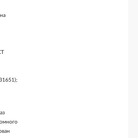
 на
СТ
31651);
аз
номного
ован