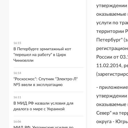
утверждении 
оказываемые 
услуги по тр
территории Р
Петербург" (
16:15
регистрацион
В Петербурге эрмитажный кот
"перешел на работу" в Цирк
России от 03
Чинизелли
11.02.2014, р
16:14
(зарегистрир
"Роскосмос": Спутник "Электро-Л"
№5 ввели в эксплуатацию
- приложение
утверждении 
16:11
В МИД РФ назвали условия для
оказываемые 
диалога о мире с Украиной
Север" на те
округа - Югр
16:06
МИД РФ: Украинские усилия по