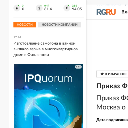
Армении не было
СВЕЖИЙ НОМЕР
Р
0
0.47
0.86
0
81.4
94.05
Вл
17:29
Ростовчанка попала в больницу
после укуса паука
НОВОСТИ
НОВОСТИ КОМПАНИЙ
17:24
Изготовление самогона в ванной
вызвало взрыв в многоквартирном
доме в Финляндии
Приказ Ф
Приказ ФС
Москва о
Дата подписани