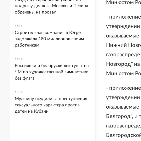
Минюстом Рос
подрыву диалога Москвы и Пекина
обречены на провал
- приложение 
утверждении 
16:00
Строительная компания в Югре
оказываемые 
задолжала 180 миллионов своим
Нижний Новго
работникам
газораспреде
16:00
Новгород" на
Россиянки и белоруски выступят на
ЧМ по художественной гимнастике
Минюстом Рос
без флага
- приложение 
15:58
утверждении 
Мужчину осудили за преступления
сексуального характера против
оказываемые 
детей на Кубани
Белгород", и 
газораспреде
Белгородской