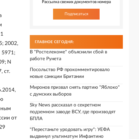
Рассылка свежих документов номера
Подписаться
а
м
21
ГЛАВНОЕ СЕГОДНЯ:
5; 2002,
В "Ростелекоме" объяснили сбой в
. 5971;
работе Рунета
09; N
Посольство РФ прокомментировало
, ст.
новые санкции Британии
й
Миронов призвал снять партию "Яблоко"
6.2014,
с думских выборов
ию
Sky News рассказал о секретном
чным
подземном заводе ВСУ, где производят
ссии от
БПЛА
29
"Перестаньте уродовать игру": УЕФА
выдвинул ультиматум Инфантино