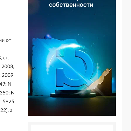
ии от
, ст.
; 2008,
; 2009,
249; N
3350; N
т. 5925;
22), а