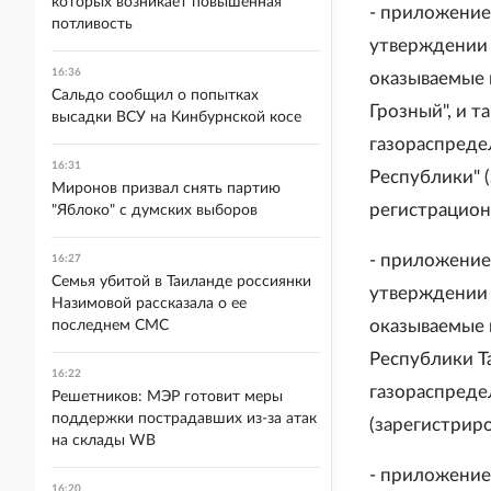
которых возникает повышенная
- приложение 
потливость
утверждении 
16:36
оказываемые 
Сальдо сообщил о попытках
Грозный", и т
высадки ВСУ на Кинбурнской косе
газораспреде
16:31
Республики" 
Миронов призвал снять партию
регистрацион
"Яблоко" с думских выборов
- приложение 
16:27
Семья убитой в Таиланде россиянки
утверждении 
Назимовой рассказала о ее
оказываемые 
последнем СМС
Республики Та
16:22
газораспреде
Решетников: МЭР готовит меры
поддержки пострадавших из-за атак
(зарегистрир
на склады WB
- приложение 
16:20