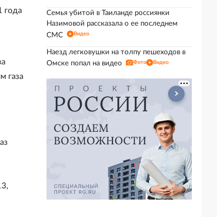
1 года
Семья убитой в Таиланде россиянки
Назимовой рассказала о ее последнем
Видео
СМС
Наезд легковушки на толпу пешеходов в
за
Омске попал на видео
Фото
Видео
м газа
аз
3,