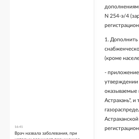
дополнениями
N 254-э/4 (з
регистрацион
1. Дополнить
снабженческо
(кроме насел
- приложение 
утверждении 
оказываемые 
Астрахань", и
газораспред
Астраханской
16:41
регистрацион
Врач назвала заболевания, при