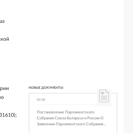
аз
ской
ории
НОВЫЕ ДОКУМЕНТЫ
по
03:00
Постановление Парламентского
31610);
Собрания Союза Беларуси и России О
Заявлении Парламентского Собрания
Союза Беларуси и России