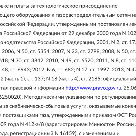
вке и платы за технологическое присоединение
ющего оборудования к газораспределительным сетям н
Российской Федерации, утвержденными постановление
а Российской Федерации от 29 декабря 2000 года N 10
онодательства Российской Федерации, 2001, N 2, ст. 17
; 2006, N 50, ст. 5354; 2007, N 23, ст. 2798; 2008, N 50, ст
 618; N 30, ст. 3842; 2010, N 49, ст. 6520; 2011, N 8, ст. 11
 48, ст. 6943; 2012, N 6, ст. 682; N 17, ст. 1997; 2013, N 47
2 (часть 1), ст. 137; N 18 (часть 4), ст. 2185; официальны
ртал правовой информации
http://www.pravo.gov.ru
, 25.0
250020), Методическими указаниями по регулирован
ы за снабженческо-сбытовые услуги, оказываемые коне
 поставщиками газа, утвержденными приказом ФСТ Ро
009 года N 412-э/8 (зарегистрирован Минюстом России 
года, регистрационный N 16159), с изменениями и