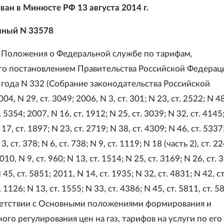
ван в Минюсте РФ 13 августа 2014 г.
нный N 33578
 Положения о Федеральной службе по тарифам,
о постановлением Правительства Российской Федерац
 года N 332 (Собрание законодательства Российской
4, N 29, ст. 3049; 2006, N 3, ст. 301; N 23, ст. 2522; N 48
. 5354; 2007, N 16, ст. 1912; N 25, ст. 3039; N 32, ст. 4145
 17, ст. 1897; N 23, ст. 2719; N 38, ст. 4309; N 46, ст. 5337
 3, ст. 378; N 6, ст. 738; N 9, ст. 1119; N 18 (часть 2), ст. 2
010, N 9, ст. 960; N 13, ст. 1514; N 25, ст. 3169; N 26, ст. 
 45, ст. 5851; 2011, N 14, ст. 1935; N 32, ст. 4831; N 42, с
 1126; N 13, ст. 1555; N 33, ст. 4386; N 45, ст. 5811, ст. 58
ветствии с Основными положениями формирования и
ого регулирования цен на газ, тарифов на услуги по его