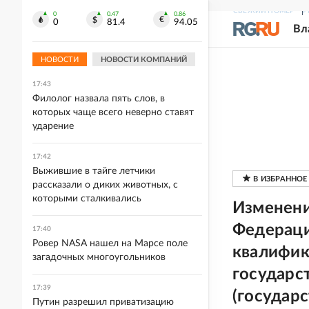
СВЕЖИЙ НОМЕР
Р
0
0.47
0.86
0
81.4
94.05
17:44
Вл
С начала года в Сочи отдохнули
более четырех миллионов туристов
НОВОСТИ
НОВОСТИ КОМПАНИЙ
17:43
Филолог назвала пять слов, в
которых чаще всего неверно ставят
ударение
17:42
Выжившие в тайге летчики
рассказали о диких животных, с
которыми сталкивались
Изменени
Федерации
17:40
Ровер NASA нашел на Марсе поле
квалифик
загадочных многоугольников
государс
17:39
(государ
Путин разрешил приватизацию