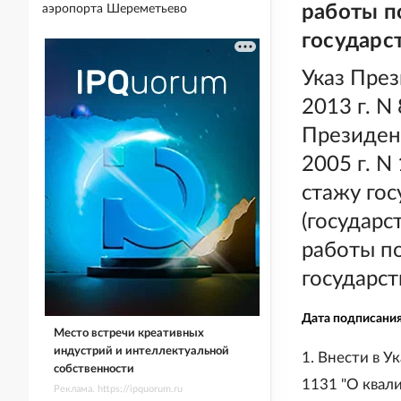
работы п
аэропорта Шереметьево
государс
Указ Пре
2013 г. N
Президен
2005 г. N
стажу го
(государс
работы п
государс
Дата подписани
Место встречи креативных
индустрий и интеллектуальной
1. Внести в У
собственности
1131 "О квал
Реклама. https://ipquorum.ru