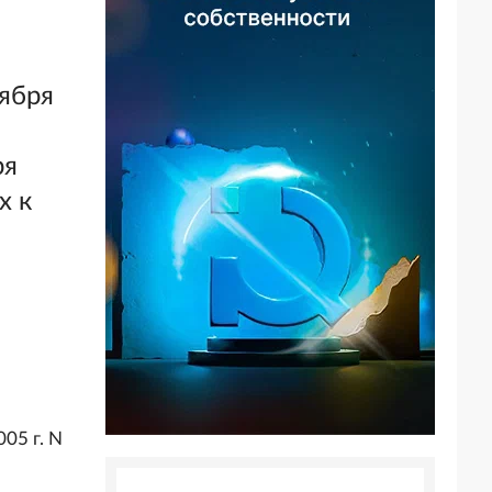
ября
ря
х к
05 г. N