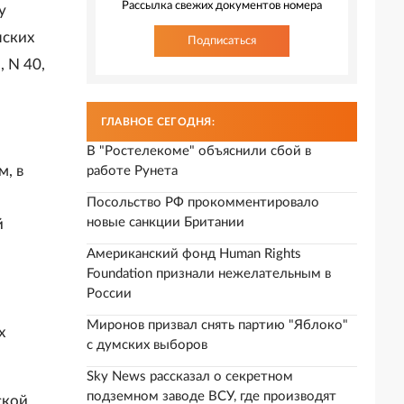
Рассылка свежих документов номера
у
нских
Подписаться
 N 40,
ГЛАВНОЕ СЕГОДНЯ:
В "Ростелекоме" объяснили сбой в
м, в
работе Рунета
Посольство РФ прокомментировало
новые санкции Британии
й
Американский фонд Human Rights
Foundation признали нежелательным в
России
Миронов призвал снять партию "Яблоко"
х
с думских выборов
Sky News рассказал о секретном
подземном заводе ВСУ, где производят
ской