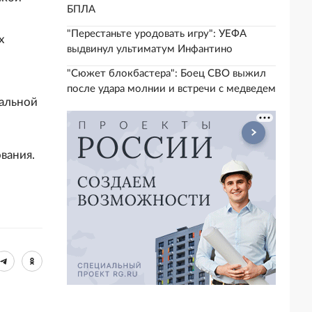
БПЛА
"Перестаньте уродовать игру": УЕФА
х
выдвинул ультиматум Инфантино
"Сюжет блокбастера": Боец СВО выжил
после удара молнии и встречи с медведем
альной
вания.