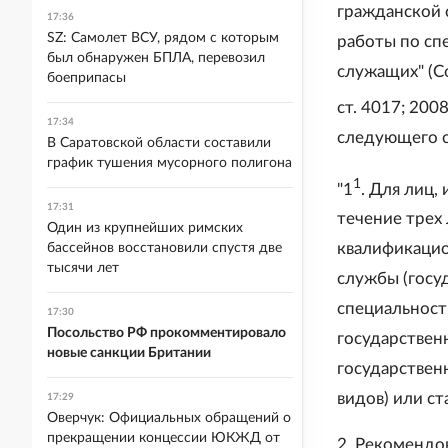
гражданской 
17:36
SZ: Самолет ВСУ, рядом с которым
работы по сп
был обнаружен БПЛА, перевозил
служащих" (С
боеприпасы
ст. 4017; 200
17:34
следующего 
В Саратовской области составили
график тушения мусорного полигона
1
"1
. Для лиц,
17:31
течение трех
Один из крупнейших римских
квалификацио
бассейнов восстановили спустя две
тысячи лет
службы (госу
специальност
17:30
Посольство РФ прокомментировало
государствен
новые санкции Британии
государствен
видов) или ст
17:29
Оверчук: Официальных обращений о
прекращении концессии ЮКЖД от
2. Рекомендо