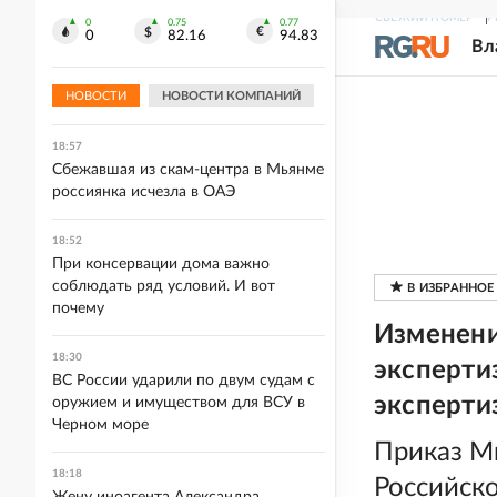
спортсменов
СВЕЖИЙ НОМЕР
Р
0
0.75
0.77
0
82.16
94.83
Вл
19:11
Узбекский спутник Samarkand-2028
НОВОСТИ
НОВОСТИ КОМПАНИЙ
сделал свой первый снимок
18:57
Сбежавшая из скам-центра в Мьянме
россиянка исчезла в ОАЭ
18:52
При консервации дома важно
соблюдать ряд условий. И вот
почему
Изменени
18:30
эксперти
ВС России ударили по двум судам с
эксперти
оружием и имуществом для ВСУ в
Черном море
Приказ М
18:18
Российск