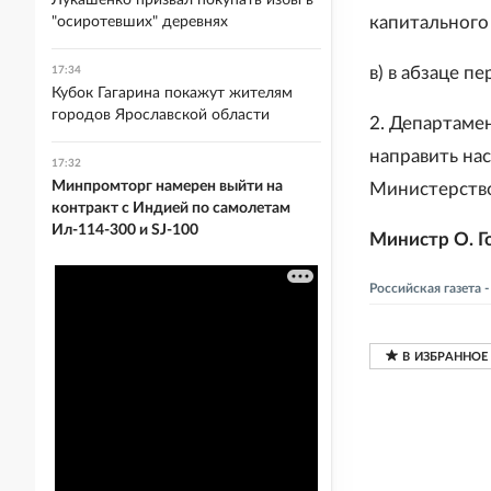
Лукашенко призвал покупать избы в
капитального
"осиротевших" деревнях
в) в абзаце п
17:34
Кубок Гагарина покажут жителям
городов Ярославской области
2. Департаме
направить на
17:32
Минпромторг намерен выйти на
Министерство
контракт с Индией по самолетам
Ил-114-300 и SJ-100
Министр О. Г
Российская газета