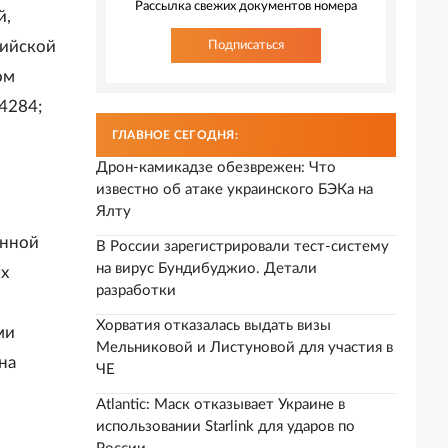
Рассылка свежих документов номера
й,
сийской
Подписаться
ом
4284;
ГЛАВНОЕ СЕГОДНЯ:
Дрон-камикадзе обезврежен: Что
известно об атаке украинского БЭКа на
Ялту
енной
В России зарегистрировали тест-систему
на вирус Бундибуджио. Детали
ых
разработки
Хорватия отказалась выдать визы
ми
Мельниковой и Листуновой для участия в
на
ЧЕ
Atlantic: Маск отказывает Украине в
использовании Starlink для ударов по