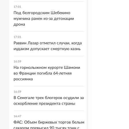
17:01
Под белгородским Шебекино
мужчина ранен из-за детонации
дрона
17:01
Раввин Лазар отметил случаи, когда
иудаизм допускает смертную казнь
16:59
На горнолыжном курорте Шамони
во Франции погибла 64-летняя
россиянка
16:59
В Сенегале трех блогеров осудили за
оскорбление президента страны
16:47
ФАС: Объем биржевых торгов белым
сахаром превысил 90 тысяч тонн с