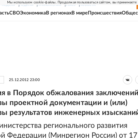
Мы используем cookie-файлы. Продолжая пользоваться сайтом, вы принимаете
Г-НЕДЕЛЯ
РОДИНА
ПРИЛОЖЕНИЯ
СОЮЗ
НОВОСТИ
асть
СВО
Экономика
В регионах
В мире
Происшествия
Общес
25.12.2012 23:00
я в Порядок обжалования заключени
зы проектной документации и (или)
зы результатов инженерных изыскани
инистерства регионального развития
ой Федерации (Минрегион России) от 17