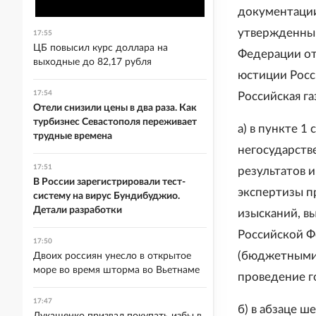
документации
утвержденный
17:55
ЦБ повысил курс доллара на
Федерации от
выходные до 82,17 рубля
юстиции Росс
17:54
Российская га
Отели снизили цены в два раза. Как
турбизнес Севастополя переживает
а) в пункте 1
трудные времена
негосударств
17:51
результатов 
В России зарегистрировали тест-
экспертизы п
систему на вирус Бундибуджио.
Детали разработки
изысканий, в
Российской 
17:50
(бюджетными
Двоих россиян унесло в открытое
море во время шторма во Вьетнаме
проведение г
17:47
б) в абзаце ш