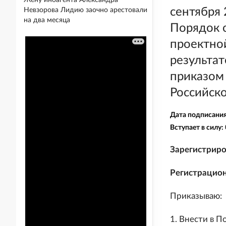
Жену иноагента Александра
сентября 
Невзорова Лидию заочно арестовали
на два месяца
Порядок 
проектной
результа
приказом
Российско
Дата подписани
Вступает в силу:
Зарегистриро
Регистрацио
Приказываю:
1. Внести в 