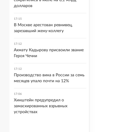
сократились в июле на 0,1 млрд
долларов
17:15
В Москве арестован ревнивец,
зарезавший жену-коллегу
17:12
Ахмату Кадырову присвоили звание
Героя Чечни
17:12
Производство вина в России за семь
месяцев упало почти на 12%
17:06
Хинштейн предупредил о
замаскированных взрывных
устройствах