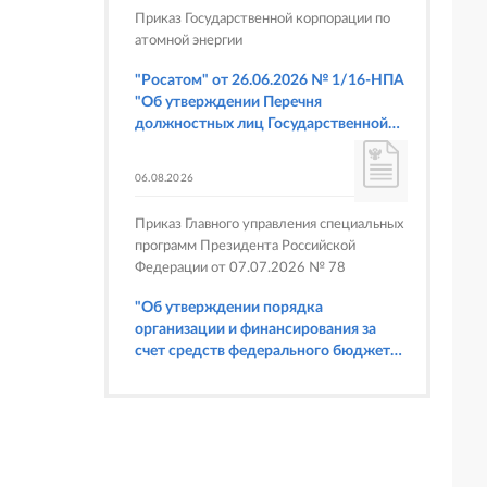
Приказ Государственной корпорации по
атомной энергии
"Росатом" от 26.06.2026 № 1/16-НПА
"Об утверждении Перечня
должностных лиц Государственной
корпорации по атомной энергии
"Росатом", имеющих право
06.08.2026
составлять протоколы об
административных правонарушениях,
Приказ Главного управления специальных
предусмотренных статьями 6.3, 8.1,
программ Президента Российской
9.4, 9.5 и 9.5.1, частью 3 статьи 9.16,
Федерации от 07.07.2026 № 78
статьей 14.44, частью 1 статьи 19.4,
статьей 19.4.1, частями 6 и 15 статьи
"Об утверждении порядка
19.5, статьями 19.6 и 19.7, частью 1
организации и финансирования за
статьи 19.26, статьей 19.33, частями 1,
счет средств федерального бюджета
2, 2.1, 6 и 6.1 статьи 20.4 Кодекса
физкультурных мероприятий и
Российской Федерации об
спортивных мероприятий, в
административных правонарушениях
отношении которых Главное
(в части осуществления федерального
управление специальных программ
государственного строительного
Президента Российской Федерации
надзора при строительстве и
выступает организатором"