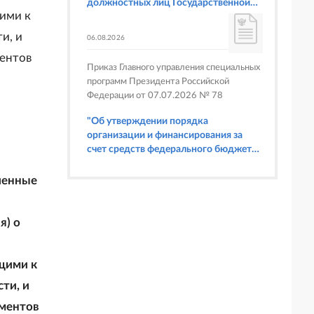
должностных лиц Государственной
ими к
корпорации по атомной энергии
"Росатом", имеющих право
и, и
06.08.2026
составлять протоколы об
ментов
административных правонарушениях,
Приказ Главного управления специальных
предусмотренных статьями 6.3, 8.1,
программ Президента Российской
9.4, 9.5 и 9.5.1, частью 3 статьи 9.16,
Федерации от 07.07.2026 № 78
статьей 14.44, частью 1 статьи 19.4,
статьей 19.4.1, частями 6 и 15 статьи
"Об утверждении порядка
19.5, статьями 19.6 и 19.7, частью 1
организации и финансирования за
статьи 19.26, статьей 19.33, частями 1,
счет средств федерального бюджета
2, 2.1, 6 и 6.1 статьи 20.4 Кодекса
физкультурных мероприятий и
Российской Федерации об
спортивных мероприятий, в
ченные
административных правонарушениях
отношении которых Главное
(в части осуществления федерального
управление специальных программ
государственного строительного
Президента Российской Федерации
я) о
надзора при строительстве и
выступает организатором"
реконструкции объектов
федеральных ядерных организаций)"
щими к
ти, и
гментов