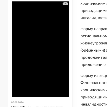
хроническими
приводящими
инвалидности
форму направ
региональном
жизнеугрожа
(орфанными) 
продолжитель
приложению 
форму извеще
Федерального
хроническими
приводящими
06.08.2026
инвалидности