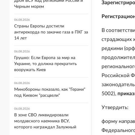
дрон ВСУ над регионами России и
Зарегистриро
Черным морем
Регистрацио
06.08.2026
Страны Европы достигли
В соответств
антирекорда по закачке газа в ПХГ за
14 лет
страдающих 
редкими (орф
06.08.2026
продолжитель
Грушко: Если Европа за мир на
Украине, то должна прекратить
региональног
вооружать Киев
Российской Ф
06.08.2026
законодательс
Минобороны показало, как "Герани"
5002),
приказ
под Киевом "расцвели"
Утвердить:
06.08.2026
В зоне СВО ликвидировали
форму направ
молдавского наемника ВСУ,
которого награждал Залужный
Федерального