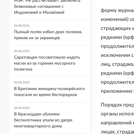
МЭР: РФ рассчитывает заключить
безвизовые соглашения с
форму журнал
Индонезией и Малайзией
изменений) с
06.08.2026
страдающих 
Пьяный поляк избил двух поляков,
редкими (орф
приняв их за украинцев
продолжитель
06.08.2026
исключении с
Саратовцам посоветовали надеть
маски из-за горения мусорного
лиц, страда
полигона
редкими (орф
продолжитель
06.08.2026
В Британии женщину-полицейского
приложению 
покусали во время беспорядков
Порядок пред
06.08.2026
органы испол
В Краснодаре обломки
беспилотника упали во дворе
направлений 
многоквартирного дома
лицах, стра