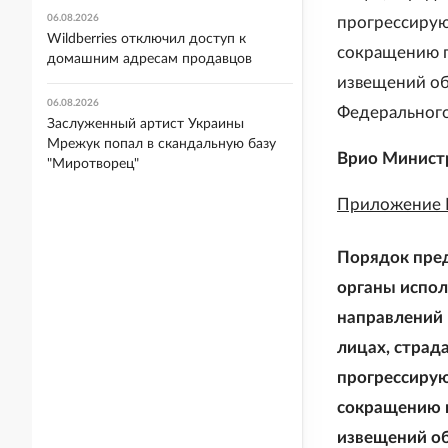
06.08.2026
прогрессиру
Wildberries отключил доступ к
сокращению п
домашним адресам продавцов
извещений об
06.08.2026
Федерального
Заслуженный артист Украины
Мрежук попал в скандальную базу
Врио Минист
"Миротворец"
Приложение 
Порядок пре
органы испол
направлений 
лицах, стра
прогрессиру
сокращению п
извещений об