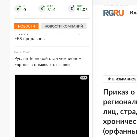
Маск обвинил в измене Франции
СВЕЖИЙ НОМЕР
Р
кандидата в президенты Тонделье
0
0.47
0.86
0
81.4
94.05
Вл
06.08.2026
Wildberries расширила меры
НОВОСТИ
НОВОСТИ КОМПАНИЙ
поддержки работающих по модели
FBS продавцов
06.08.2026
Руслан Терновой стал чемпионом
Европы в прыжках с вышки
Приказ о
регионал
лиц, ст
хрониче
(орфанны