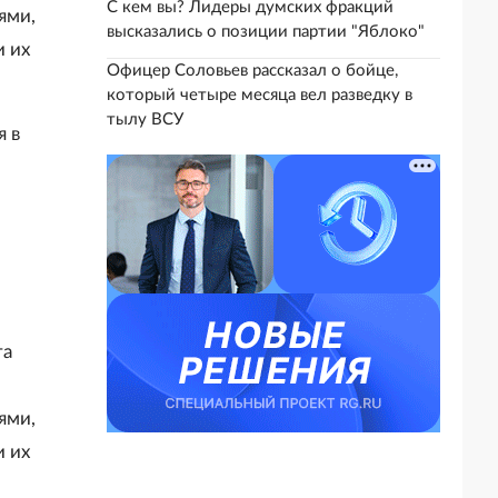
С кем вы? Лидеры думских фракций
ями,
высказались о позиции партии "Яблоко"
 их
Офицер Соловьев рассказал о бойце,
который четыре месяца вел разведку в
тылу ВСУ
я в
та
ями,
 их