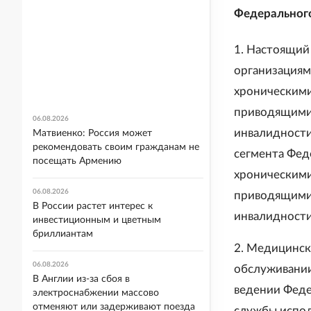
Федерального
1. Настоящий
организациям
хроническими
приводящими
06.08.2026
инвалидности
Матвиенко: Россия может
рекомендовать своим гражданам не
сегмента Фед
посещать Армению
хроническими
06.08.2026
приводящими
В России растет интерес к
инвалидности
инвестиционным и цветным
бриллиантам
2. Медицинск
06.08.2026
обслуживании
В Англии из-за сбоя в
ведении Феде
электроснабжении массово
отменяют или задерживают поезда
службы испол