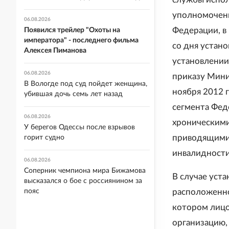
уполномоченн
06.08.2026
Федерации, в
Появился трейлер "Охоты на
императора" - последнего фильма
со дня устан
Алексея Пиманова
установлении
06.08.2026
приказу Мини
В Вологде под суд пойдет женщина,
ноября 2012 
убившая дочь семь лет назад
сегмента Фед
06.08.2026
хроническими
У берегов Одессы после взрывов
приводящими
горит судно
инвалидности,
06.08.2026
Соперник чемпиона мира Бижамова
В случае уст
высказался о бое с россиянином за
пояс
расположенно
котором лицо
организацию,