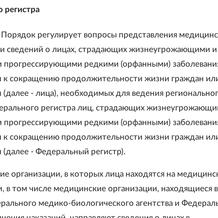
 регистра
 Порядок регулирует вопросы представления медицин
и сведений о лицах, страдающих жизнеугрожающими и
 прогрессирующими редкими (орфанными) заболевани
 к сокращению продолжительности жизни граждан или
 (далее - лица), необходимых для ведения регионально
ерального регистра лиц, страдающих жизнеугрожающи
 прогрессирующими редкими (орфанными) заболевани
 к сокращению продолжительности жизни граждан или
 (далее - Федеральный регистр).
ие организации, в которых лица находятся на медицин
, в том числе медицинские организации, находящиеся в
рального медико-биологического агентства и Федерал
нения наказаний, направляют сведения о лицах в