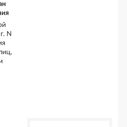
ан
ния
ой
г. N
ия
лиц,
и