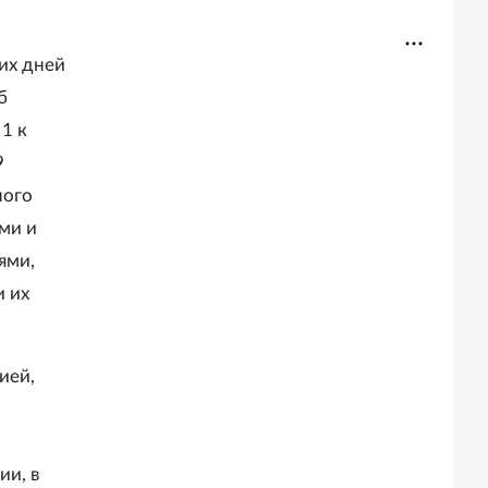
их дней
б
1 к
9
ного
ми и
ями,
 их
ией,
ии, в