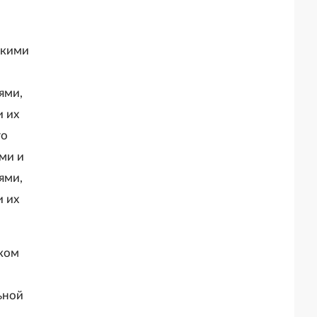
скими
ями,
 их
го
ми и
ями,
 их
ском
ьной