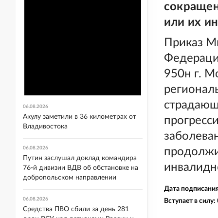
сокращен
или их и
Приказ М
Федерации
950н г. М
региональ
страдающ
06.08.2026
Акулу заметили в 36 километрах от
прогресс
Владивостока
заболева
06.08.2026
продолжи
Путин заслушал доклад командира
инвалидно
76-й дивизии ВДВ об обстановке на
добропольском направлении
Дата подписани
06.08.2026
Вступает в силу:
Средства ПВО сбили за день 281