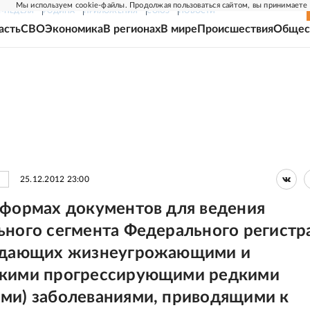
Мы используем cookie-файлы. Продолжая пользоваться сайтом, вы принимаете
Г-НЕДЕЛЯ
РОДИНА
ПРИЛОЖЕНИЯ
СОЮЗ
НОВОСТИ
асть
СВО
Экономика
В регионах
В мире
Происшествия
Общес
25.12.2012 23:00
 формах документов для ведения
ьного сегмента Федерального регистр
радающих жизнеугрожающими и
скими прогрессирующими редкими
ми) заболеваниями, приводящими к