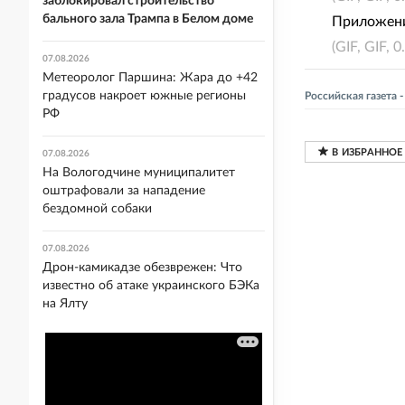
заблокировал строительство
бального зала Трампа в Белом доме
Приложен
(GIF, GIF, 
07.08.2026
Метеоролог Паршина: Жара до +42
градусов накроет южные регионы
Российская газета
РФ
07.08.2026
На Вологодчине муниципалитет
оштрафовали за нападение
бездомной собаки
07.08.2026
Дрон-камикадзе обезврежен: Что
известно об атаке украинского БЭКа
на Ялту