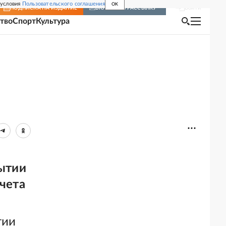
 условия
Пользовательского соглашения
OK
Войти
ПОДПИСКА
НА ИЗДАНИЕ
ВКЛЮЧИТЬ РАССЫЛКУ
тво
Спорт
Культура
ытии
счета
тии