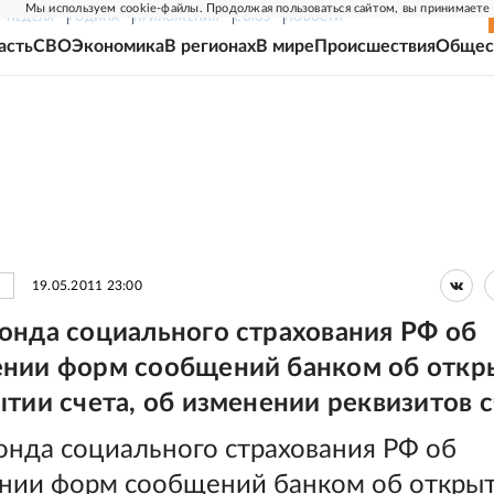
Мы используем cookie-файлы. Продолжая пользоваться сайтом, вы принимаете
Г-НЕДЕЛЯ
РОДИНА
ПРИЛОЖЕНИЯ
СОЮЗ
НОВОСТИ
асть
СВО
Экономика
В регионах
В мире
Происшествия
Общес
19.05.2011 23:00
онда социального страхования РФ об
нии форм сообщений банком об откр
ытии счета, об изменении реквизитов 
онда социального страхования РФ об
нии форм сообщений банком об откры