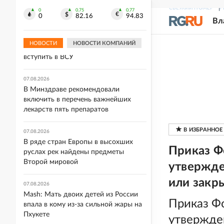
ополченцев Донбасса
СВЕЖИЙ НОМЕР
Р
0
0.75
0.77
0
82.16
94.83
Вл
07.08.2026
Депутат Рады Камельчук предложил
НОВОСТИ
НОВОСТИ КОМПАНИЙ
экс-министру обороны Федорову
вступить в ВСУ
07.08.2026
В Минздраве рекомендовали
включить в перечень важнейших
лекарств пять препаратов
07.08.2026
В ряде стран Европы в высохших
Приказ Ф
руслах рек найдены предметы
Второй мировой
утвержде
или закр
07.08.2026
Mash: Мать двоих детей из России
Приказ Ф
впала в кому из-за сильной жары на
Пхукете
утвержде