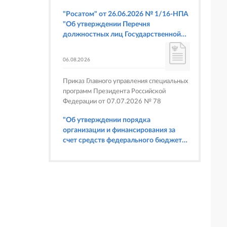
"Росатом" от 26.06.2026 № 1/16-НПА
"Об утверждении Перечня
должностных лиц Государственной
корпорации по атомной энергии
"Росатом", имеющих право
06.08.2026
составлять протоколы об
административных правонарушениях,
Приказ Главного управления специальных
предусмотренных статьями 6.3, 8.1,
программ Президента Российской
9.4, 9.5 и 9.5.1, частью 3 статьи 9.16,
Федерации от 07.07.2026 № 78
статьей 14.44, частью 1 статьи 19.4,
статьей 19.4.1, частями 6 и 15 статьи
"Об утверждении порядка
19.5, статьями 19.6 и 19.7, частью 1
организации и финансирования за
статьи 19.26, статьей 19.33, частями 1,
счет средств федерального бюджета
2, 2.1, 6 и 6.1 статьи 20.4 Кодекса
физкультурных мероприятий и
Российской Федерации об
спортивных мероприятий, в
административных правонарушениях
отношении которых Главное
(в части осуществления федерального
управление специальных программ
государственного строительного
Президента Российской Федерации
надзора при строительстве и
выступает организатором"
реконструкции объектов
федеральных ядерных организаций)"