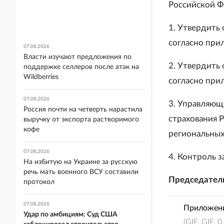
Российской Ф
1. Утвердить
согласно при
07.08.2026
Власти изучают предложения по
2. Утвердить
поддержке селлеров после атак на
Wildberries
согласно при
07.08.2026
3. Управляющ
Россия почти на четверть нарастила
страхования 
выручку от экспорта растворимого
кофе
региональных
07.08.2026
4. Контроль з
На избитую на Украине за русскую
речь мать военного ВСУ составили
Председатель
протокол
07.08.2026
Приложен
Удар по амбициям: Суд США
(GIF, GIF, 