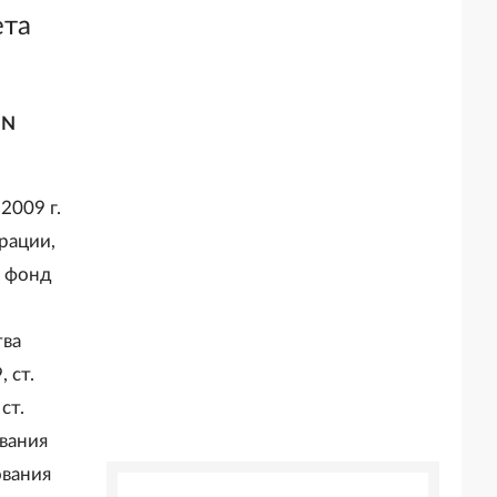
ета
 N
2009 г.
рации,
й фонд
тва
 ст.
ст.
ования
ования