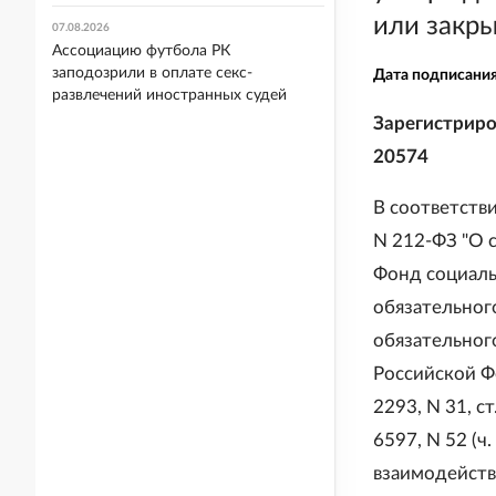
или закры
07.08.2026
Ассоциацию футбола РК
заподозрили в оплате секс-
Дата подписани
развлечений иностранных судей
Зарегистриро
20574
В соответстви
N 212-ФЗ "О 
Фонд социаль
обязательног
обязательног
Российской Фед
2293, N 31, ст.
6597, N 52 (ч.
взаимодейств