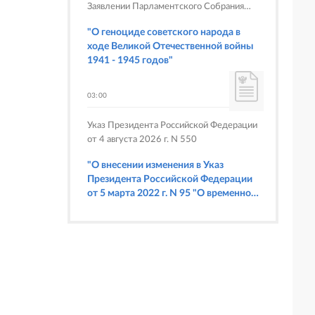
Заявлении Парламентского Собрания
Союза Беларуси и России
"О геноциде советского народа в
ходе Великой Отечественной войны
1941 - 1945 годов"
03:00
Указ Президента Российской Федерации
от 4 августа 2026 г. N 550
"О внесении изменения в Указ
Президента Российской Федерации
от 5 марта 2022 г. N 95 "О временном
порядке исполнения обязательств
перед некоторыми иностранными
кредиторами"