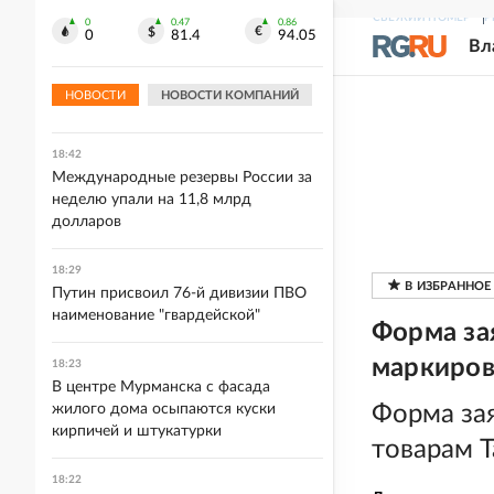
СВЕЖИЙ НОМЕР
Р
0
0.47
0.86
0
81.4
94.05
18:44
Вл
Начальники ТЦК на западе Украины
фиктивно завышали показатели
НОВОСТИ
НОВОСТИ КОМПАНИЙ
мобилизации
18:42
Международные резервы России за
неделю упали на 11,8 млрд
долларов
18:29
Путин присвоил 76-й дивизии ПВО
наименование "гвардейской"
Форма за
маркиров
18:23
В центре Мурманска с фасада
жилого дома осыпаются куски
Форма за
кирпичей и штукатурки
товарам 
18:22