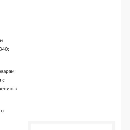
ии
340;
оварам
 с
жению к
го