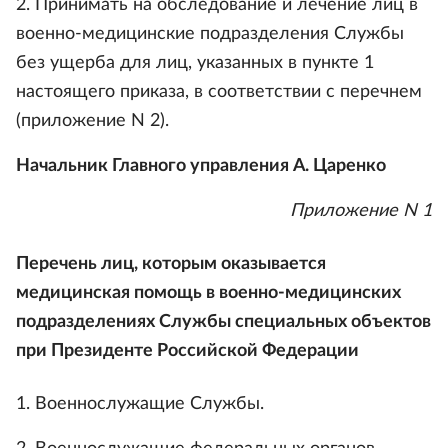
2. Принимать на обследование и лечение лиц в
военно-медицинские подразделения Службы
без ущерба для лиц, указанных в пункте 1
настоящего приказа, в соответствии с перечнем
(приложение N 2).
Начальник Главного управления А. Царенко
Приложение N 1
Перечень лиц, которым оказывается
медицинская помощь в военно-медицинских
подразделениях Службы специальных объектов
при Президенте Российской Федерации
1. Военнослужащие Службы.