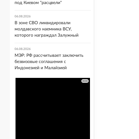
под Киевом "расцвели"
06.08.2026
В зоне СВО ликвидировали
молдавского наемника ВСУ,
которого награждал Залужный
06.08.2026
МЭР: РФ рассчитывает заключить
безвизовые соглашения с
Индонезией и Малайзией