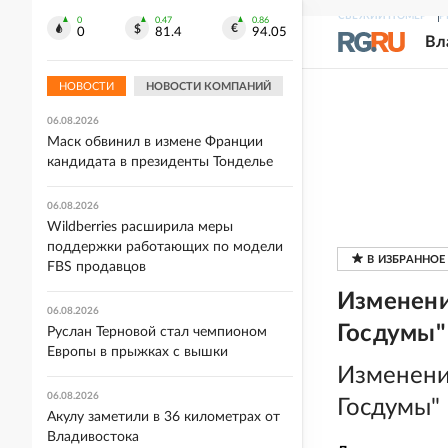
06.08.2026
СВЕЖИЙ НОМЕР
Р
0
0.47
0.86
0
81.4
94.05
WB начала размещать в личных
Вл
кабинетах продавцов справки о
повреждении товаров
НОВОСТИ
НОВОСТИ КОМПАНИЙ
06.08.2026
Маск обвинил в измене Франции
кандидата в президенты Тонделье
06.08.2026
Wildberries расширила меры
поддержки работающих по модели
FBS продавцов
Изменени
06.08.2026
Госдумы"
Руслан Терновой стал чемпионом
Европы в прыжках с вышки
Изменения
06.08.2026
Госдумы"
Акулу заметили в 36 километрах от
Владивостока