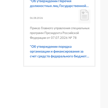
"Об утверждении Перечня
должностных лиц Государственной
корпорации по атомной энергии
"Росатом", имеющих право
06.08.2026
составлять протоколы об
административных правонарушениях,
Приказ Главного управления специальных
предусмотренных статьями 6.3, 8.1,
программ Президента Российской
9.4, 9.5 и 9.5.1, частью 3 статьи 9.16,
Федерации от 07.07.2026 № 78
статьей 14.44, частью 1 статьи 19.4,
статьей 19.4.1, частями 6 и 15 статьи
"Об утверждении порядка
19.5, статьями 19.6 и 19.7, частью 1
организации и финансирования за
статьи 19.26, статьей 19.33, частями 1,
счет средств федерального бюджета
2, 2.1, 6 и 6.1 статьи 20.4 Кодекса
физкультурных мероприятий и
Российской Федерации об
спортивных мероприятий, в
административных правонарушениях
отношении которых Главное
(в части осуществления федерального
управление специальных программ
государственного строительного
Президента Российской Федерации
надзора при строительстве и
выступает организатором"
реконструкции объектов
федеральных ядерных организаций)"