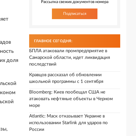
Рассылка свежих документов номера
Подписаться
ляет
ГЛАВНОЕ СЕГОДНЯ:
ладов
БПЛА атаковали промпредприятие в
нность
Самарской области, идет ликвидация
 их доля
последствий
Кравцов рассказал об обновлении
школьной программы с 1 сентября
ельской
Bloomberg: Киев пообещал США не
аконом
атаковать нефтяные объекты в Черном
льской
море
Atlantic: Маск отказывает Украине в
использовании Starlink для ударов по
зы,
России