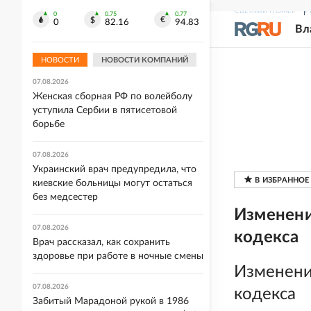
07.08.2026
СВЕЖИЙ НОМЕР
Р
0
0.75
0.77
0
82.16
94.83
"УП": Военных скандального полка
Вл
ВСУ "Скала" переводят в другие
подразделения
НОВОСТИ
НОВОСТИ КОМПАНИЙ
07.08.2026
Женская сборная РФ по волейболу
уступила Сербии в пятисетовой
борьбе
07.08.2026
Украинский врач предупредила, что
киевские больницы могут остаться
без медсестер
Изменени
07.08.2026
кодекса
Врач рассказал, как сохранить
здоровье при работе в ночные смены
Изменени
07.08.2026
кодекса
Забитый Марадоной рукой в 1986