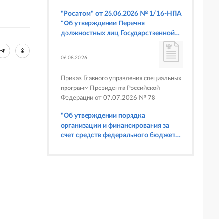
"Росатом" от 26.06.2026 № 1/16-НПА
"Об утверждении Перечня
должностных лиц Государственной
корпорации по атомной энергии
"Росатом", имеющих право
06.08.2026
составлять протоколы об
административных правонарушениях,
Приказ Главного управления специальных
предусмотренных статьями 6.3, 8.1,
программ Президента Российской
9.4, 9.5 и 9.5.1, частью 3 статьи 9.16,
Федерации от 07.07.2026 № 78
статьей 14.44, частью 1 статьи 19.4,
статьей 19.4.1, частями 6 и 15 статьи
"Об утверждении порядка
19.5, статьями 19.6 и 19.7, частью 1
организации и финансирования за
статьи 19.26, статьей 19.33, частями 1,
счет средств федерального бюджета
2, 2.1, 6 и 6.1 статьи 20.4 Кодекса
физкультурных мероприятий и
Российской Федерации об
спортивных мероприятий, в
административных правонарушениях
отношении которых Главное
(в части осуществления федерального
управление специальных программ
государственного строительного
Президента Российской Федерации
надзора при строительстве и
выступает организатором"
реконструкции объектов
федеральных ядерных организаций)"