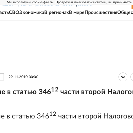
Мы используем cookie-файлы. Продолжая пользоваться сайтом, вы принимаете
Г-НЕДЕЛЯ
РОДИНА
ПРИЛОЖЕНИЯ
СОЮЗ
НОВОСТИ
асть
СВО
Экономика
В регионах
В мире
Происшествия
Общес
29.11.2010 00:00
12
е в статью 346
части второй Налого
12
е в статью 346
части второй Налогов