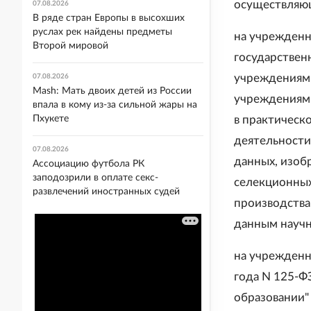
осуществляющ
07.08.2026
В ряде стран Европы в высохших
руслах рек найдены предметы
на учрежденн
Второй мировой
государствен
учреждениями
07.08.2026
Mash: Мать двоих детей из России
учреждениями
впала в кому из-за сильной жары на
Пхукете
в практическ
деятельности
07.08.2026
данных, изоб
Ассоциацию футбола РК
заподозрили в оплате секс-
селекционных
развлечений иностранных судей
производства
данным науч
на учрежденн
года N 125-Ф
образовании