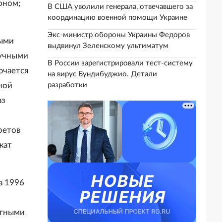
оном;
В США уволили генерала, отвечавшего за
координацию военной помощи Украине
Экс-министр обороны Украины Федоров
ными
выдвинул Зеленскому ультиматум
аучными
В России зарегистрировали тест-систему
ючается
на вирус Бундибуджио. Детали
разработки
ной
аз
ретов
жат
а 1996
етными