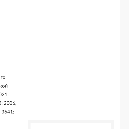
ого
ской
021;
2; 2006,
. 3641;