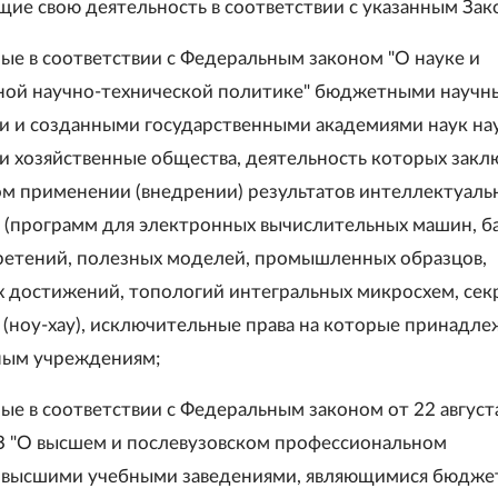
ие свою деятельность в соответствии с указанным Зак
ые в соответствии с Федеральным законом "О науке и
ной научно-технической политике" бюджетными науч
 и созданными государственными академиями наук н
 хозяйственные общества, деятельность которых закл
ом применении (внедрении) результатов интеллектуаль
 (программ для электронных вычислительных машин, б
ретений, полезных моделей, промышленных образцов,
 достижений, топологий интегральных микросхем, сек
 (ноу-хау), исключительные права на которые принадле
ным учреждениям;
ые в соответствии с Федеральным законом от 22 август
З "О высшем и послевузовском профессиональном
" высшими учебными заведениями, являющимися бюдж