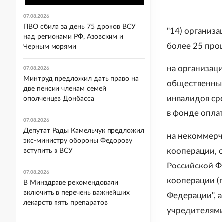
07.08.2026
ПВО сбила за день 75 дронов ВСУ
"14) организа
над регионами РФ, Азовским и
более 25 про
Черным морями
на организац
07.08.2026
Минтруд предложил дать право на
общественных
две пенсии членам семей
инвалидов сре
ополченцев Донбасса
в фонде оплат
07.08.2026
Депутат Рады Камельчук предложил
на некоммерч
экс-министру обороны Федорову
кооперации, 
вступить в ВСУ
Российской Ф
07.08.2026
кооперации (
В Минздраве рекомендовали
включить в перечень важнейших
Федерации", 
лекарств пять препаратов
учредителями