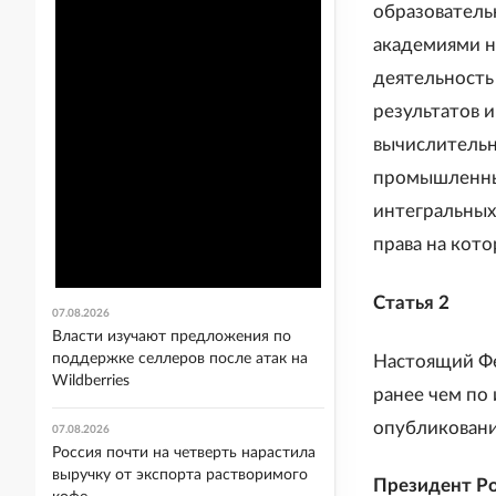
образователь
академиями н
деятельность
результатов 
вычислительн
промышленных
интегральных
права на кот
Статья 2
07.08.2026
Власти изучают предложения по
поддержке селлеров после атак на
Настоящий Фед
Wildberries
ранее чем по
опубликовани
07.08.2026
Россия почти на четверть нарастила
выручку от экспорта растворимого
Президент Р