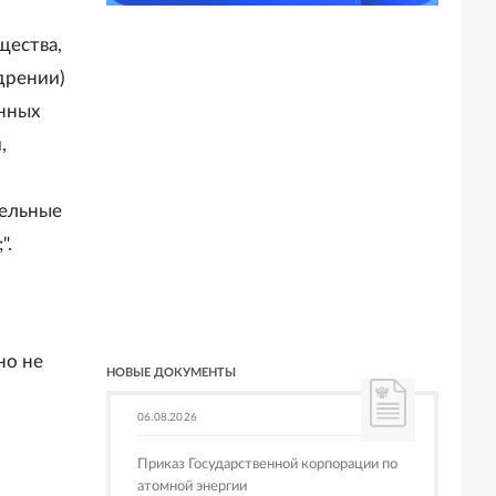
щества,
дрении)
онных
,
тельные
".
но не
НОВЫЕ ДОКУМЕНТЫ
06.08.2026
Приказ Государственной корпорации по
атомной энергии