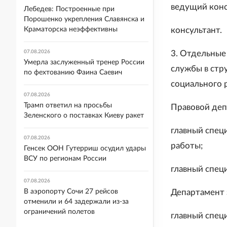
ведущий конс
Лебедев: Построенные при
Порошенко укрепления Славянска и
Краматорска неэффективны
консультант.
07.08.2026
3. Отдельные
Умерла заслуженный тренер России
службы в стр
по фехтованию Фаина Саевич
социального 
07.08.2026
Трамп ответил на просьбы
Правовой деп
Зеленского о поставках Киеву ракет
главный спец
07.08.2026
работы;
Генсек ООН Гутерриш осудил удары
ВСУ по регионам России
главный спец
07.08.2026
В аэропорту Сочи 27 рейсов
Департамент 
отменили и 64 задержали из-за
ограничений полетов
главный спец