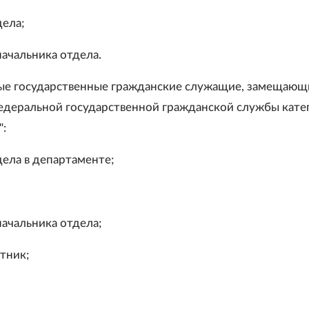
дела;
начальника отдела.
ые государственные гражданские служащие, замещающ
деральной государственной гражданской службы кате
":
дела в департаменте;
начальника отдела;
тник;