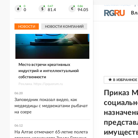
СВЕЖИЙ НОМЕР
Р
0
0.47
0.86
0
81.4
94.05
Вл
НОВОСТИ
НОВОСТИ КОМПАНИЙ
Место встречи креативных
индустрий и интеллектуальной
собственности
Реклама. https://ipquorum.ru
Приказ М
06:20
Заповедник показал видео, как
социальн
медведицы с медвежатами рыбачат
назначен
на озере
представ
06:12
имуществ
На Алтае отмечают 65-летие полета