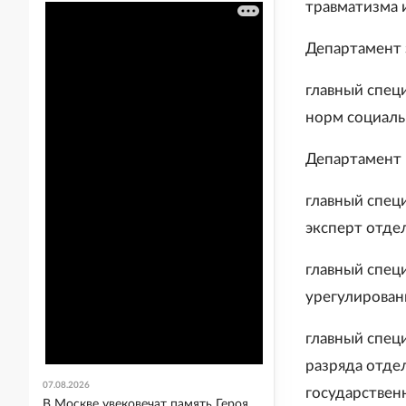
травматизма 
Департамент 
главный спец
норм социал
Департамент 
главный спец
эксперт отде
главный спец
урегулировани
главный спец
разряда отде
07.08.2026
государственн
В Москве увековечат память Героя