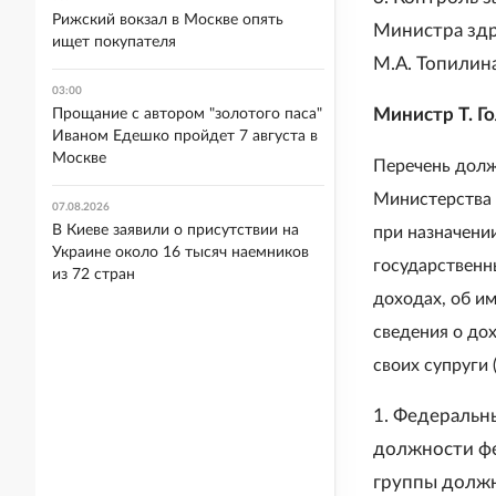
Рижский вокзал в Москве опять
Министра здр
ищет покупателя
М.А. Топилина
03:00
Министр Т. Г
Прощание с автором "золотого паса"
Иваном Едешко пройдет 7 августа в
Москве
Перечень долж
Министерства 
07.08.2026
В Киеве заявили о присутствии на
при назначени
Украине около 16 тысяч наемников
государственн
из 72 стран
доходах, об и
сведения о до
своих супруги 
1. Федеральн
должности фе
группы должн