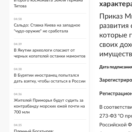
второго космонавта Земли Германа
характер
Титова
Приказ М
04:58
развития 
Сальдо: Ставка Киева на западное
"чудо-оружие" не сработала
которые 
своих дох
04:39
В Якутии археологи спасают от
имуществ
черных копателей останки мамонтов
Дата подписани
04:38
В Бурятии иностранец попытался
Зарегистриро
дать взятку, чтобы остаться в России
Регистрацио
04:36
Жителей Приморья будут судить за
контрабанду морских ежей почти на
В соответстви
700 млн
273-ФЗ "О пр
Российской Фе
04:35
Пленный Богатырев: