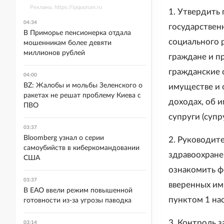
Реклама. https://ipquorum.ru
1. Утвердить
04:34
государствен
В Приморье пенсионерка отдала
социального 
мошенникам более девяти
миллионов рублей
граждане и п
гражданские 
04:00
BZ: Жалобы и мольбы Зеленского о
имуществе и 
ракетах не решат проблему Киева с
доходах, об 
ПВО
супруги (супр
03:37
Bloomberg узнал о серии
2. Руководит
самоубийств в киберкомандовании
здравоохране
США
ознакомить ф
03:37
вверенных им
В ЕАО ввели режим повышенной
пунктом 1 на
готовности из-за угрозы паводка
3. Контроль 
03:14