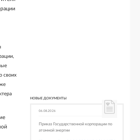
ерации
ы
рации,
ные
о своих
кже
ктера
НОВЫЕ ДОКУМЕНТЫ
06.08.2026
ие
Приказ Государственной корпорации по
ной
атомной энергии