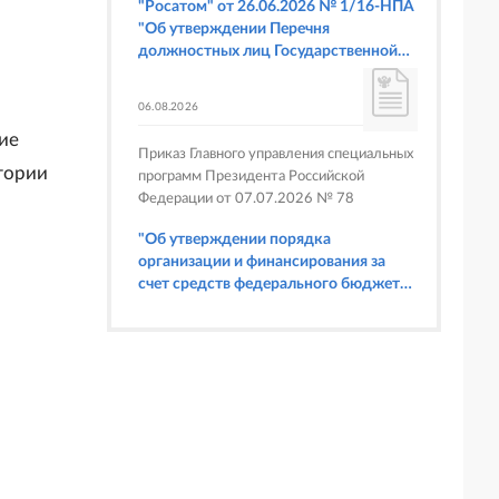
"Росатом" от 26.06.2026 № 1/16-НПА
"Об утверждении Перечня
должностных лиц Государственной
корпорации по атомной энергии
"Росатом", имеющих право
06.08.2026
составлять протоколы об
ие
административных правонарушениях,
Приказ Главного управления специальных
предусмотренных статьями 6.3, 8.1,
гории
программ Президента Российской
9.4, 9.5 и 9.5.1, частью 3 статьи 9.16,
Федерации от 07.07.2026 № 78
статьей 14.44, частью 1 статьи 19.4,
статьей 19.4.1, частями 6 и 15 статьи
"Об утверждении порядка
19.5, статьями 19.6 и 19.7, частью 1
организации и финансирования за
статьи 19.26, статьей 19.33, частями 1,
счет средств федерального бюджета
2, 2.1, 6 и 6.1 статьи 20.4 Кодекса
физкультурных мероприятий и
Российской Федерации об
спортивных мероприятий, в
административных правонарушениях
отношении которых Главное
(в части осуществления федерального
управление специальных программ
государственного строительного
Президента Российской Федерации
надзора при строительстве и
выступает организатором"
реконструкции объектов
федеральных ядерных организаций)"