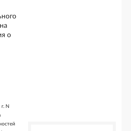
ьного
 на
ия о
г. N
а
жностей