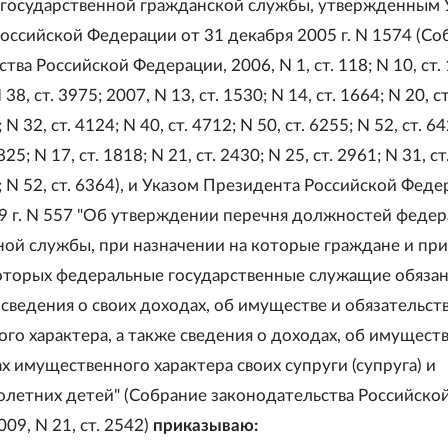
государственной гражданской службы, утвержденным 
оссийской Федерации от 31 декабря 2005 г. N 1574 (Со
тва Российской Федерации, 2006, N 1, ст. 118; N 10, ст.
 38, ст. 3975; 2007, N 13, ст. 1530; N 14, ст. 1664; N 20, с
 N 32, ст. 4124; N 40, ст. 4712; N 50, ст. 6255; N 52, ст. 64
825; N 17, ст. 1818; N 21, ст. 2430; N 25, ст. 2961; N 31, ст
3; N 52, ст. 6364), и Указом Президента Российской Фед
09 г. N 557 "Об утверждении перечня должностей феде
ной службы, при назначении на которые граждане и при
торых федеральные государственные служащие обяза
сведения о своих доходах, об имуществе и обязательст
го характера, а также сведения о доходах, об имуществ
х имущественного характера своих супруги (супруга) и
летних детей" (Собрание законодательства Российско
09, N 21, ст. 2542)
приказываю: