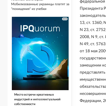
федеральной 
Мобилизованные украинцы платят за
Президента Р
"похищения" из учебки
законодательс
13, ст. 1360; N
N 23, ст. 2752;
2008, N 9, ст. 
N 49, ст. 576
от 18 мая 20
государствен
замещении ко
представлять 
имущественно
обязательства
несовершенно
Место встречи креативных
индустрий и интеллектуальной
Федерации, 20
собственности