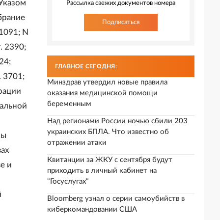
Указом
Рассылка свежих документов номера
брание
Подписаться
 1091; N
т. 2390;
24;
ГЛАВНОЕ СЕГОДНЯ:
. 3701;
Минздрав утвердил новые правила
ерации
оказания медицинской помощи
беременным
ральной
Над регионами России ночью сбили 203
украинских БПЛА. Что известно об
ны
отражении атаки
вах
Квитанции за ЖКУ с сентября будут
е и
приходить в личный кабинет на
"Госуслугах"
й
Bloomberg узнал о серии самоубийств в
киберкомандовании США