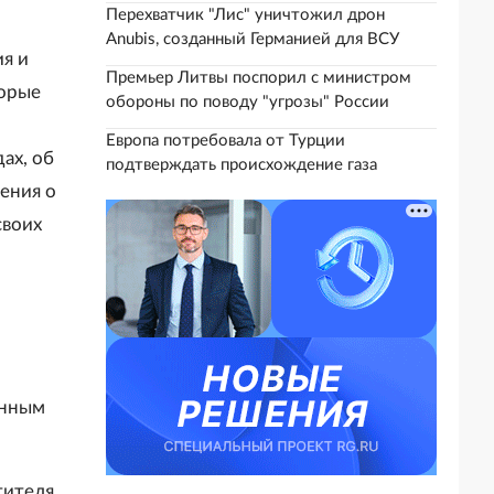
Перехватчик "Лис" уничтожил дрон
Anubis, созданный Германией для ВСУ
я и
Премьер Литвы поспорил с министром
торые
обороны по поводу "угрозы" России
Европа потребовала от Турции
ах, об
подтверждать происхождение газа
ения о
своих
енным
тителя