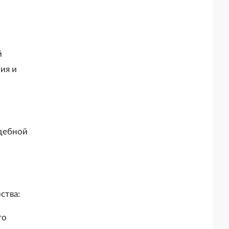
й
ия и
удебной
ства:
го