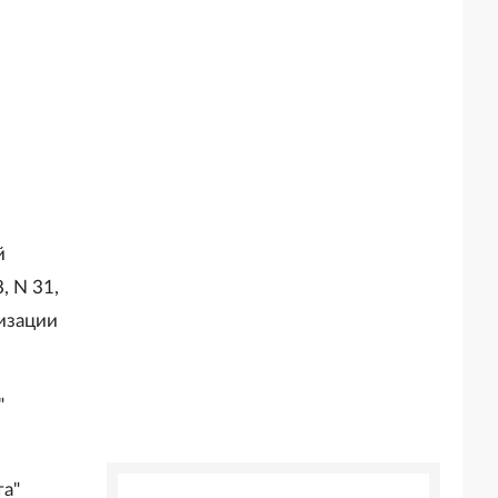
"
й
, N 31,
низации
"
та"