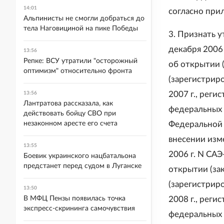
14:01
согласно при
Альпинисты не смогли добраться до
тела Наговициной на пике Победы
3. Признать 
декабря 2006
13:56
Репке: ВСУ утратили "осторожный
об открытии (
оптимизм" относительно фронта
(зарегистрир
2007 г., рег
13:56
Лантратова рассказала, как
федеральных о
действовать бойцу СВО при
незаконном аресте его счета
Федеральной 
внесении изм
13:55
2006 г. N СА
Боевик украинского нацбатальона
предстанет перед судом в Луганске
открытии (зак
(зарегистрир
13:50
В МФЦ Пензы появилась точка
2008 г., рег
экспресс-скрининга самочувствия
федеральных 