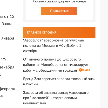
Рассылка свежих документов номера
Подписаться
ы от 13
 банка
ГЛАВНОЕ СЕГОДНЯ:
 января
"Аэрофлот" возобновит регулярные
в
полеты из Москвы в Абу-Даби с 1
октября
От личного приема до цифрового
 "О
кабинета: Минобороны оптимизирует
декабря
Видео
работу с обращениями граждан
б
Бренд Zara зарегистрировал товарный знак
в России
февраля
Захарова объяснила выпад Навроцкого
ов
про "москалей" историческими
комплексами