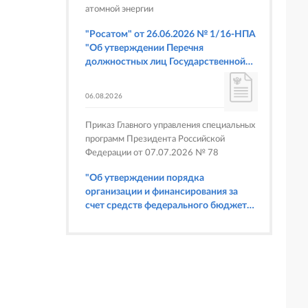
атомной энергии
"Росатом" от 26.06.2026 № 1/16-НПА
"Об утверждении Перечня
должностных лиц Государственной
корпорации по атомной энергии
"Росатом", имеющих право
06.08.2026
составлять протоколы об
административных правонарушениях,
Приказ Главного управления специальных
предусмотренных статьями 6.3, 8.1,
программ Президента Российской
9.4, 9.5 и 9.5.1, частью 3 статьи 9.16,
Федерации от 07.07.2026 № 78
статьей 14.44, частью 1 статьи 19.4,
статьей 19.4.1, частями 6 и 15 статьи
"Об утверждении порядка
19.5, статьями 19.6 и 19.7, частью 1
организации и финансирования за
статьи 19.26, статьей 19.33, частями 1,
счет средств федерального бюджета
2, 2.1, 6 и 6.1 статьи 20.4 Кодекса
физкультурных мероприятий и
Российской Федерации об
спортивных мероприятий, в
административных правонарушениях
отношении которых Главное
(в части осуществления федерального
управление специальных программ
государственного строительного
Президента Российской Федерации
надзора при строительстве и
выступает организатором"
реконструкции объектов