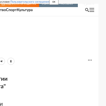
 условия
Пользовательского соглашения
OK
Войти
ПОДПИСКА
НА ИЗДАНИЕ
ВКЛЮЧИТЬ РАССЫЛКУ
тво
Спорт
Культура
тии
та"
и