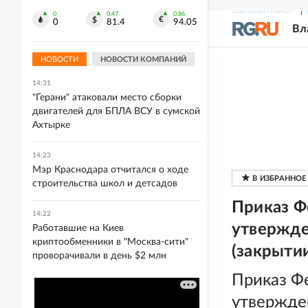
14:31
СВЕЖИЙ НОМЕР
Р
0
0.47
0.86
0
81.4
94.05
Минпромторг: Сокращения перечня
Вл
товаров для параллельного импорта
не планируется
НОВОСТИ
НОВОСТИ КОМПАНИЙ
14:31
"Герани" атаковали место сборки
двигателей для БПЛА ВСУ в сумской
Ахтырке
14:23
Мэр Краснодара отчитался о ходе
строительства школ и детсадов
Приказ Ф
14:22
утвержде
Работавшие на Киев
криптообменники в "Москва-сити"
(закрытии
проворачивали в день $2 млн
Приказ Ф
утвержде