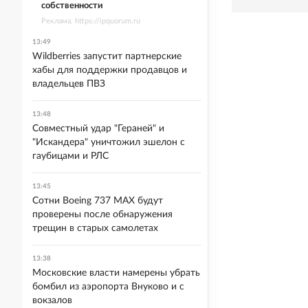
собственности
Реклама. https://ipquorum.ru
13:49
Wildberries запустит партнерские
хабы для поддержки продавцов и
владельцев ПВЗ
13:48
Совместный удар "Гераней" и
"Искандера" уничтожил эшелон с
гаубицами и РЛС
13:45
Сотни Boeing 737 MAX будут
проверены после обнаружения
трещин в старых самолетах
13:38
Московские власти намерены убрать
бомбил из аэропорта Внуково и с
вокзалов