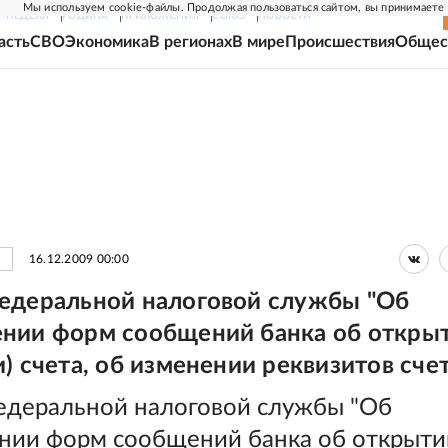
Мы используем cookie-файлы. Продолжая пользоваться сайтом, вы принимаете
Г-НЕДЕЛЯ
РОДИНА
ПРИЛОЖЕНИЯ
СОЮЗ
НОВОСТИ
асть
СВО
Экономика
В регионах
В мире
Происшествия
Общес
16.12.2009 00:00
едеральной налоговой службы "Об
нии форм сообщений банка об откры
) счета, об изменении реквизитов сче
едеральной налоговой службы "Об
нии форм сообщений банка об открыти