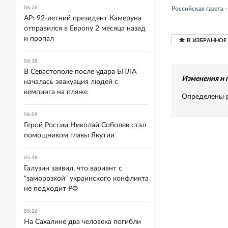
06:26
Российская газета
AP: 92-летний президент Камеруна
отправился в Европу 2 месяца назад
и пропал
06:18
В Севастополе после удара БПЛА
Изменения и 
началась эвакуация людей с
кемпинга на пляже
Определены р
06:09
Герой России Николай Соболев стал
помощником главы Якутии
05:48
Галузин заявил, что вариант с
"заморозкой" украинского конфликта
не подходит РФ
05:26
На Сахалине два человека погибли