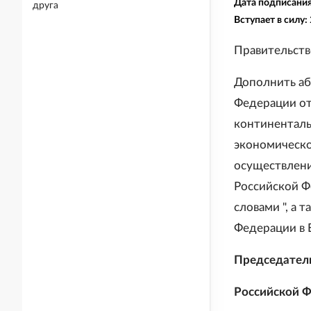
Дата подписани
друга
Вступает в силу:
Правительст
Дополнить аб
Федерации от
континенталь
экономическо
осуществлени
Российской Фе
словами ", а
Федерации в 
Председател
Российской Ф