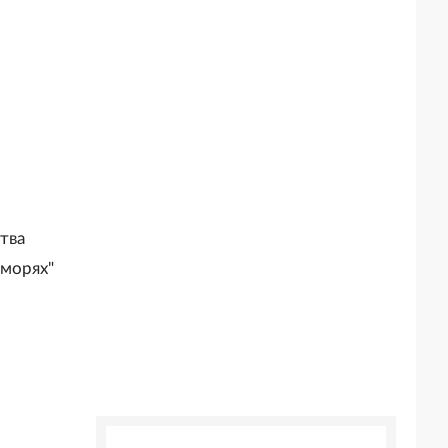
тва
 морях"