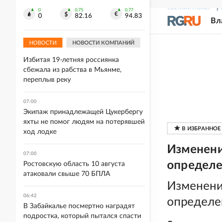
На Селигере забили рюхи: в
СВЕЖИЙ НОМЕР
Р
0
0.75
0.77
0
82.16
94.83
Осташкове стартовал августовский
Вл
марафон народной игры
НОВОСТИ
НОВОСТИ КОМПАНИЙ
07:22
Избитая 19-летняя россиянка
сбежала из рабства в Мьянме,
переплыв реку
07:00
Экипаж принадлежащей Цукербергу
яхты не помог людям на потерявшей
ход лодке
Изменени
07:00
определе
Ростовскую область 10 августа
атаковали свыше 70 БПЛА
Изменени
06:42
определе
В Забайкалье посмертно наградят
подростка, который пытался спасти