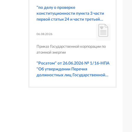
"по делу о проверке
конституционности пункта 3 части
первой статьи 24 и части третьей
статьи 214 Уголовно-
процессуального кодекса Российской
06.08.2026
Федерации в связи с жалобой
гражданина Петрова Владимира
Приказ Государственной корпорации по
Геннадьевича"
атомной энергии
"Росатом" от 26.06.2026 № 1/16-НПА
"Об утверждении Перечня
должностных лиц Государственной
корпорации по атомной энергии
"Росатом", имеющих право
составлять протоколы об
административных правонарушениях,
предусмотренных статьями 6.3, 8.1,
9.4, 9.5 и 9.5.1, частью 3 статьи 9.16,
статьей 14.44, частью 1 статьи 19.4,
статьей 19.4.1, частями 6 и 15 статьи
19.5, статьями 19.6 и 19.7, частью 1