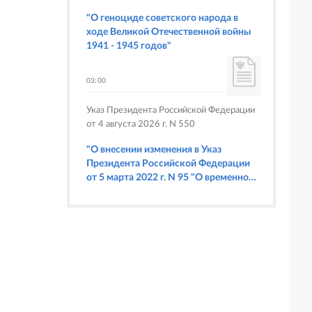
Союза Беларуси и России
"О геноциде советского народа в
ходе Великой Отечественной войны
1941 - 1945 годов"
03:00
Указ Президента Российской Федерации
от 4 августа 2026 г. N 550
"О внесении изменения в Указ
Президента Российской Федерации
от 5 марта 2022 г. N 95 "О временном
порядке исполнения обязательств
перед некоторыми иностранными
кредиторами"