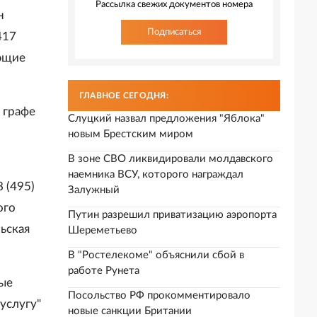
Рассылка свежих документов номера
н
Подписаться
417
ующие
ГЛАВНОЕ СЕГОДНЯ:
 графе
Слуцкий назвал предложения "Яблока"
новым Брестским миром
В зоне СВО ликвидировали молдавского
наемника ВСУ, которого награждал
8 (495)
Залужный
ого
Путин разрешил приватизацию аэропорта
ьская
Шереметьево
В "Ростелекоме" объяснили сбой в
работе Рунета
ные
Посольство РФ прокомментировало
услугу"
новые санкции Британии