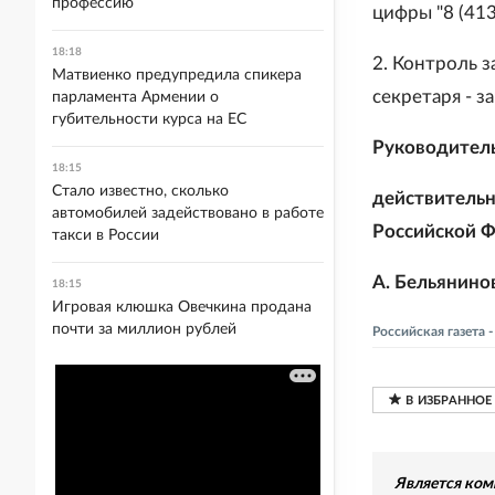
профессию
цифры "8 (413
18:18
2. Контроль 
Матвиенко предупредила спикера
секретаря - 
парламента Армении о
губительности курса на ЕС
Руководител
18:15
Стало известно, сколько
действитель
автомобилей задействовано в работе
Российской 
такси в России
А. Бельянино
18:15
Игровая клюшка Овечкина продана
почти за миллион рублей
Российская газета 
Является ком