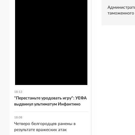
Администрати
таможенного 
18:13
"Перестаньте уродовать игру": УЕФА
выдвинул ультиматум Инфантино
18:08
Четверо белгородцев ранены в
результате вражеских атак