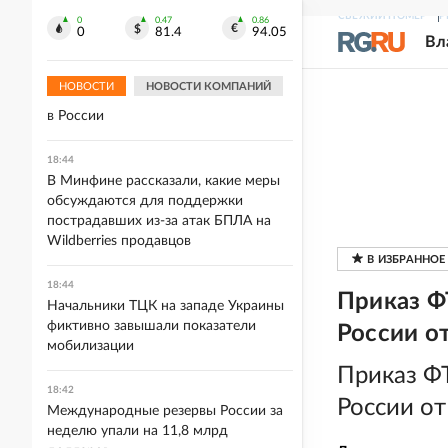
"Матче Дружбы"
СВЕЖИЙ НОМЕР
Р
0
0.47
0.86
0
81.4
94.05
Вл
18:51
Американский фонд Human Rights
НОВОСТИ
НОВОСТИ КОМПАНИЙ
Foundation признали нежелательным
в России
18:44
В Минфине рассказали, какие меры
обсуждаются для поддержки
пострадавших из-за атак БПЛА на
Wildberries продавцов
18:44
Приказ Ф
Начальники ТЦК на западе Украины
фиктивно завышали показатели
России от
мобилизации
Приказ Ф
18:42
России от
Международные резервы России за
неделю упали на 11,8 млрд