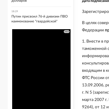
долларов
Дата подписани
Зарегистриро
18:29
Путин присвоил 76-й дивизии ПВО
наименование "гвардейской"
В целях сове
Федерации
п
1. Внести в 
таможенной с
информирован
консультиров
входящим в к
ФТС России о
13.09.2006, p
г. N 5 (зарег
марта 2007 г.
9264), от 12 