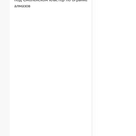
под Смоленском кластер по огранке
алмазов