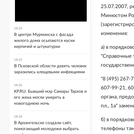
25.07.2007, p
Минюстом Росс
(зарегистрир
18:23
изменения:
В центре Мурманска с фасада
жилого дома осыпаются куски
кирпичей и штукатурки
а) в порядко
"Справочные 
18:22
государствен
В Псковской области девять человек
заразились клещевыми инфекциями
"8 (495) 267-
18:20
607-99-21, 6
KP.RU: Бывший мэр Самары Тархов и
органа, пред
его жена могли умереть в
новогоднюю ночь
пл., 1а" замен
18:18
б) в порядко
В Архангельске создали сайт,
телефоны там
помогающий молодежи выбрать