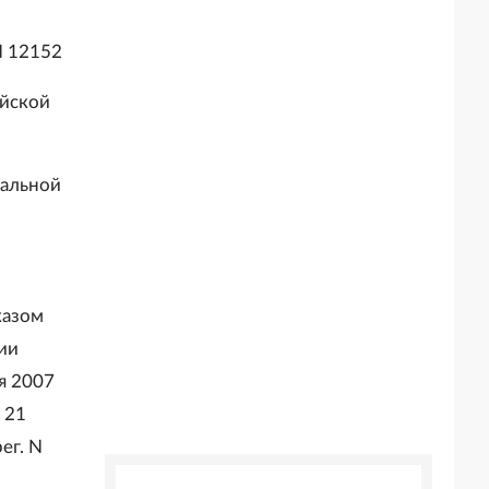
N 12152
ийской
ральной
казом
ии
ря 2007
 21
eг. N