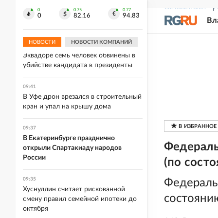
ПВО утром сбила 12 беспилотников
СВЕЖИЙ НОМЕР
Р
0
0.75
0.77
над Башкирией и Татарстаном
0
82.16
94.83
Вл
09:52
НОВОСТИ
НОВОСТИ КОМПАНИЙ
В преступной цепочке - глава МВД. В
Эквадоре семь человек обвинены в
убийстве кандидата в президенты
09:41
В Уфе дрон врезался в строительный
кран и упал на крышу дома
09:37
В Екатеринбурге празднично
Федераль
открыли Спартакиаду народов
России
(по состо
09:35
Федераль
Хуснуллин считает рискованной
состоянию
смену правил семейной ипотеки до
октября