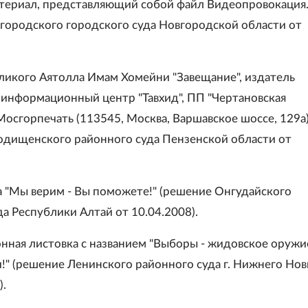
териал, представляющий собой файл Видеопровокация.
городского городского суда Новгородской области от
еликого Аятолла Имам Хомейни "Завещание", издатель
информационный центр "Тавхид", ПП "Чертановская
Мосгорпечать (113545, Москва, Варшавское шоссе, 129а
одищенского районного суда Пензенской области от
 "Мы верим - Вы поможете!" (решение Онгудайского
а Республики Алтай от 10.04.2008).
онная листовка с названием "Выборы - жидовское оружи
и!" (решение Ленинского районного суда г. Нижнего Но
).