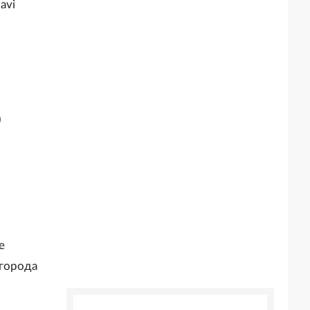
avi
)
е
вгорода