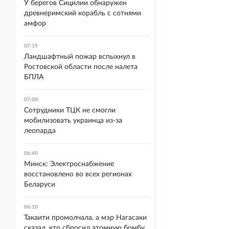
У берегов Сицилии обнаружен
древнеримский корабль с сотнями
амфор
07:19
Ландшафтный пожар вспыхнул в
Ростовской области после налета
БПЛА
07:00
Сотрудники ТЦК не смогли
мобилизовать украинца из-за
леопарда
06:40
Минск: Электроснабжение
восстановлено во всех регионах
Беларуси
06:10
Такаити промолчала, а мэр Нагасаки
сказал, кто сбросил атомную бомбу