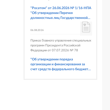
"Росатом" от 26.06.2026 № 1/16-НПА
"Об утверждении Перечня
должностных лиц Государственной
корпорации по атомной энергии
"Росатом", имеющих право
06.08.2026
составлять протоколы об
административных правонарушениях,
Приказ Главного управления специальных
предусмотренных статьями 6.3, 8.1,
программ Президента Российской
9.4, 9.5 и 9.5.1, частью 3 статьи 9.16,
Федерации от 07.07.2026 № 78
статьей 14.44, частью 1 статьи 19.4,
статьей 19.4.1, частями 6 и 15 статьи
"Об утверждении порядка
19.5, статьями 19.6 и 19.7, частью 1
организации и финансирования за
статьи 19.26, статьей 19.33, частями 1,
счет средств федерального бюджета
2, 2.1, 6 и 6.1 статьи 20.4 Кодекса
физкультурных мероприятий и
Российской Федерации об
спортивных мероприятий, в
административных правонарушениях
отношении которых Главное
(в части осуществления федерального
управление специальных программ
государственного строительного
Президента Российской Федерации
надзора при строительстве и
выступает организатором"
реконструкции объектов
федеральных ядерных организаций)"