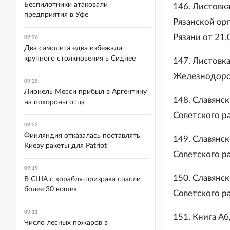
Беспилотники атаковали
146. Листовк
предприятия в Уфе
Рязанской ор
Рязани от 21.
09:26
Два самолета едва избежали
крупного столкновения в Сиднее
147. Листовк
Железнодорож
09:25
Лионель Месси прибыл в Аргентину
148. Славянск
на похороны отца
Советского ра
09:23
Финляндия отказалась поставлять
149. Славянск
Киеву ракеты для Patriot
Советского ра
09:19
150. Славянск
В США с корабля-призрака спасли
более 30 кошек
Советского ра
09:11
151. Книга А
Число лесных пожаров в