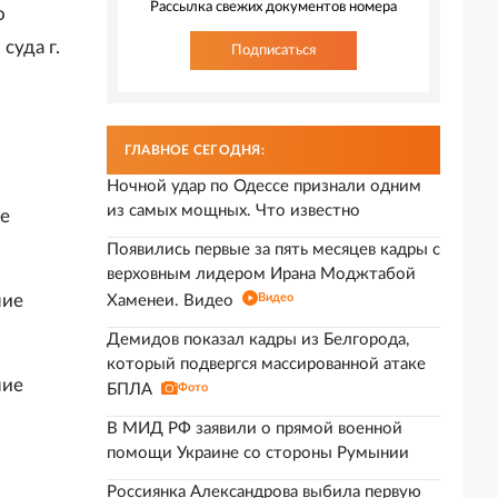
Рассылка свежих документов номера
о
суда г.
Подписаться
ГЛАВНОЕ СЕГОДНЯ:
Ночной удар по Одессе признали одним
из самых мощных. Что известно
ие
Появились первые за пять месяцев кадры с
верховным лидером Ирана Моджтабой
ние
Видео
Хаменеи. Видео
Демидов показал кадры из Белгорода,
который подвергся массированной атаке
ние
БПЛА
Фото
В МИД РФ заявили о прямой военной
помощи Украине со стороны Румынии
Россиянка Александрова выбила первую