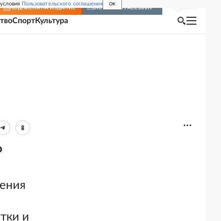
 условия
Пользовательского соглашения
OK
Войти
ПОДПИСКА
НА ИЗДАНИЕ
ВКЛЮЧИТЬ РАССЫЛКУ
тво
Спорт
Культура
о
ления
тки и