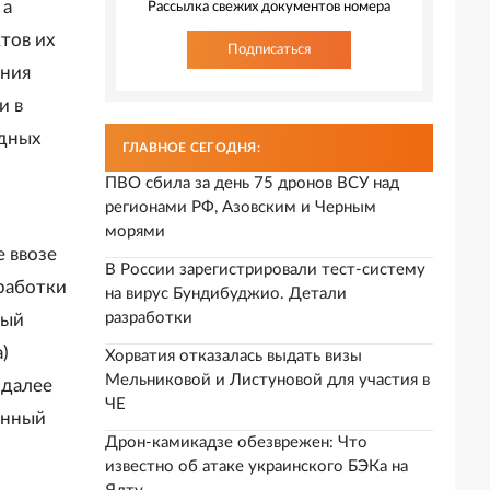
 а
Рассылка свежих документов номера
тов их
Подписаться
ения
и в
одных
ГЛАВНОЕ СЕГОДНЯ:
ПВО сбила за день 75 дронов ВСУ над
регионами РФ, Азовским и Черным
морями
 ввозе
В России зарегистрировали тест-систему
еработки
на вирус Бундибуджио. Детали
разработки
ный
)
Хорватия отказалась выдать визы
Мельниковой и Листуновой для участия в
(далее
ЧЕ
енный
Дрон-камикадзе обезврежен: Что
известно об атаке украинского БЭКа на