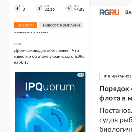
РФ
СВЕЖИЙ НОМЕР
Р
0
0.75
0.77
0
82.16
94.83
Вл
20:09
На Вологодчине муниципалитет
оштрафовали за нападение
НОВОСТИ
НОВОСТИ КОМПАНИЙ
бездомной собаки
20:09
Дрон-камикадзе обезврежен: Что
известно об атаке украинского БЭКа
на Ялту
Порядок 
флота в 
Постанов
судов ры
биологиче