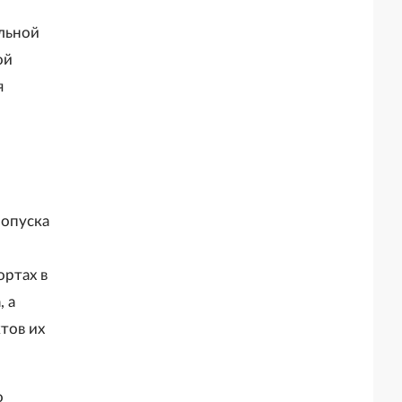
надзора при строительстве и
выступает организатором"
реконструкции объектов
льной
федеральных ядерных организаций)"
ой
я
ропуска
ортах в
 а
тов их
о