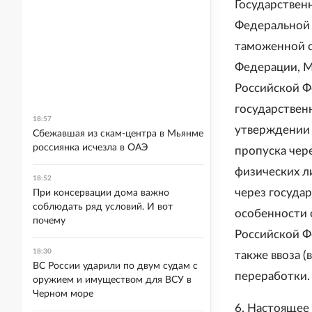
Государствен
Федеральной 
таможенной с
Федерации, М
Российской Ф
государствен
18:57
утверждении 
Сбежавшая из скам-центра в Мьянме
россиянка исчезла в ОАЭ
пропуска чер
физических ли
18:52
через госуда
При консервации дома важно
соблюдать ряд условий. И вот
особенности 
почему
Российской Ф
18:30
также ввоза (
ВС России ударили по двум судам с
переработки.
оружием и имуществом для ВСУ в
Черном море
6. Настоящее 