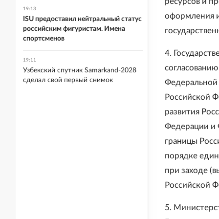
ресурсов и п
19:13
оформления 
ISU предоставил нейтральный статус
российским фигуристам. Имена
государствен
спортсменов
4. Государст
19:11
согласованию
Узбекский спутник Samarkand-2028
сделал свой первый снимок
Федеральной 
Российской Ф
развития Рос
Федерации и 
границы Росс
порядке един
при заходе (
Российской Ф
5. Министерс