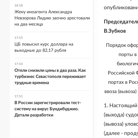
18:18
опубликовани
Жену иноагента Александра
Невзорова Лидию заочно арестовали
Председател
на два месяца
В.Зубков
17:55
ЦБ повысил курс доллара на
Порядок офор
выходные до 82,17 рубля
порты в
биологич
17:54
Отели снизили цены в два раза. Как
Российской 
турбизнес Севастополя переживает
портах в Ро
трудные времена
ввоза (вывоза
17:51
В России зарегистрировали тест-
1. Настоящий
систему на вирус Бундибуджио.
(выхода) судо
Детали разработки
(вывоза) уло
(далее - про