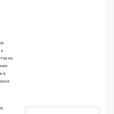
ов
 а
тов их
ения
и в
одных
ов