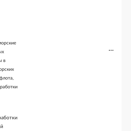
морские
ых
ы в
орских
флота,
еработки
работки
ой