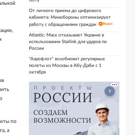
Ялту
альной
От личного приема до цифрового
кабинета: Минобороны оптимизирует
Видео
работу с обращениями граждан
ации,
Atlantic: Маск отказывает Украине в
и
использовании Starlink для ударов по
России
"Аэрофлот" возобновит регулярные
полеты из Москвы в Абу-Даби с 1
октября
ов
чить
о
акты по
а, а