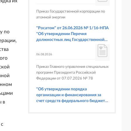
ядка их
Приказ Государственной корпорации по
атомной энергии
"Росатом" от 26.06.2026 № 1/16-НПА
у по
"Об утверждении Перечня
должностных лиц Государственной
ерации,
корпорации по атомной энергии
ства
"Росатом", имеющих право
06.08.2026
составлять протоколы об
ого
административных правонарушениях,
ской
Приказ Главного управления специальных
предусмотренных статьями 6.3, 8.1,
программ Президента Российской
9.4, 9.5 и 9.5.1, частью 3 статьи 9.16,
нной
Федерации от 07.07.2026 № 78
статьей 14.44, частью 1 статьи 19.4,
енном
статьей 19.4.1, частями 6 и 15 статьи
"Об утверждении порядка
19.5, статьями 19.6 и 19.7, частью 1
ьцами
организации и финансирования за
статьи 19.26, статьей 19.33, частями 1,
счет средств федерального бюджета
 в
2, 2.1, 6 и 6.1 статьи 20.4 Кодекса
физкультурных мероприятий и
Российской Федерации об
спортивных мероприятий, в
административных правонарушениях
отношении которых Главное
(в части осуществления федерального
 с
управление специальных программ
государственного строительного
Президента Российской Федерации