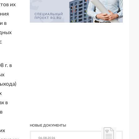
тов их
ения
и в
одных
с
 г. в
ых
выхода)
х
х в
в
НОВЫЕ ДОКУМЕНТЫ
их
06.08.2026