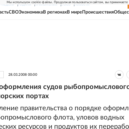
Мы используем cookie-файлы. Продолжая пользоваться сайтом, вы принимаете
Г-НЕДЕЛЯ
РОДИНА
ПРИЛОЖЕНИЯ
СОЮЗ
НОВОСТИ
асть
СВО
Экономика
В регионах
В мире
Происшествия
Общес
28.03.2008 00:00
оформления судов рыбопромысловог
морских портах
ление правительства о порядке оформ
бопромыслового флота, уловов водных
ских ресурсов и продуктов их перерабо