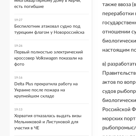
многоквартирному дому в Керчи,
также ввоза (
есть погибшие
переработки 
19:27
государствен
Беспилотник атаковал судно под
отношении су
турецким флагом у Новороссийска
биологически
19:26
настоящим по
Первый полностью электрический
кроссовер Volkswagen показали на
в) разработат
фото
Правительств
19:16
актов по воп
Delta Plus прекратила работу на
Украине после пожара на
судов рыбопр
крупнейшем складе
биологически
Российской Ф
19:13
Хорватия отказалась выдать визы
морских порт
Мельниковой и Листуновой для
рыбопромысло
участия в ЧЕ