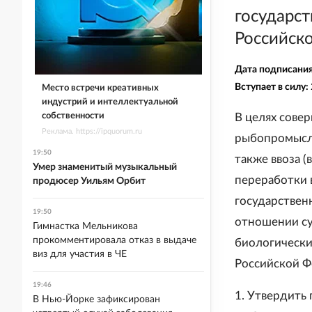
государст
Российск
Дата подписани
Вступает в силу:
Место встречи креативных
индустрий и интеллектуальной
собственности
В целях сове
Реклама. https://ipquorum.ru
рыбопромысло
19:50
также ввоза (
Умер знаменитый музыкальный
переработки 
продюсер Уильям Орбит
государствен
19:50
отношении су
Гимнастка Мельникова
прокомментировала отказ в выдаче
биологически
виз для участия в ЧЕ
Российской 
19:46
1. Утвердить
В Нью-Йорке зафиксирован