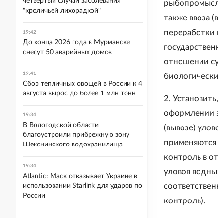
четвертый случай заболевания
рыбопромысло
"кроличьей лихорадкой"
также ввоза (
переработки 
19:42
До конца 2026 года в Мурманске
государствен
снесут 50 аварийных домов
отношении су
19:41
биологически
Сбор тепличных овощей в России к 4
августа вырос до более 1 млн тонн
2. Установить
оформлении з
19:34
В Вологодской области
(вывозе) уло
благоустроили прибрежную зону
применяются 
Шекснинского водохранилища
контроль в о
19:34
уловов водны
Atlantic: Маск отказывает Украине в
соответствен
использовании Starlink для ударов по
России
контроль).