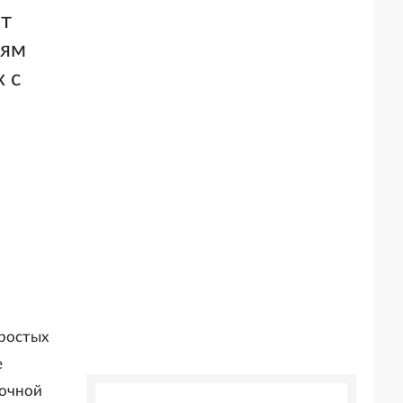
ет
иям
 с
простых
е
точной