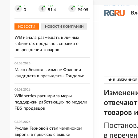
Синоптик Позднякова: 7 августа
СВЕЖИЙ НОМЕР
Р
0
0.47
0.86
0
81.4
94.05
может стать последним жарким
Вл
днем лета в Москве
НОВОСТИ
НОВОСТИ КОМПАНИЙ
06.08.2026
WB начала размещать в личных
кабинетах продавцов справки о
повреждении товаров
06.08.2026
Маск обвинил в измене Франции
кандидата в президенты Тонделье
06.08.2026
Изменени
Wildberries расширила меры
отвечают
поддержки работающих по модели
FBS продавцов
товаров 
06.08.2026
Постанов
Руслан Терновой стал чемпионом
в перечен
Европы в прыжках с вышки