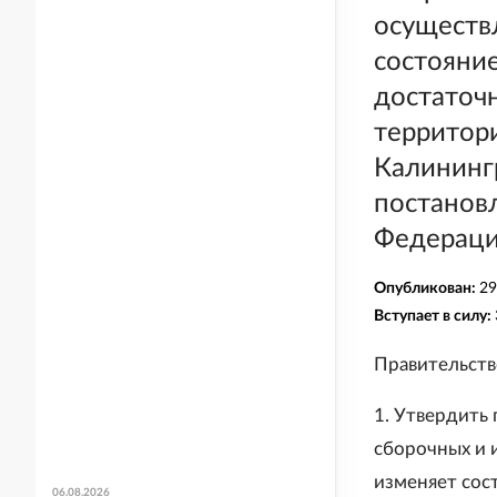
осуществ
состояние
достаточ
территор
Калининг
постанов
Федерации
Опубликован:
29
Вступает в силу:
Правительств
1. Утвердить
сборочных и 
изменяет сос
06.08.2026