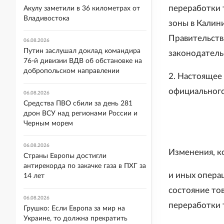
переработки 
Акулу заметили в 36 километрах от
Владивостока
зоны в Калин
Правительств
06.08.2026
Путин заслушал доклад командира
законодательс
76-й дивизии ВДВ об обстановке на
добропольском направлении
2. Настоящее 
официального
06.08.2026
Средства ПВО сбили за день 281
дрон ВСУ над регионами России и
Черным морем
06.08.2026
Изменения, к
Страны Европы достигли
антирекорда по закачке газа в ПХГ за
и иных опера
14 лет
состояние то
06.08.2026
переработки 
Грушко: Если Европа за мир на
Украине, то должна прекратить