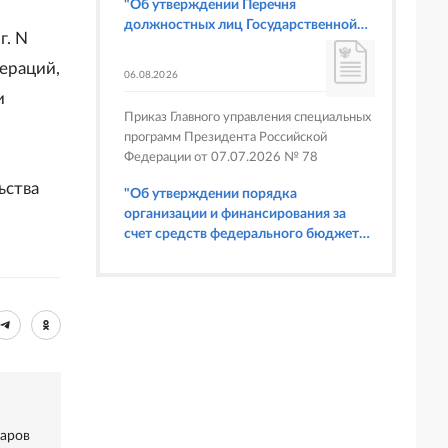
"Об утверждении Перечня
должностных лиц Государственной
г. N
корпорации по атомной энергии
"Росатом", имеющих право
ераций,
06.08.2026
составлять протоколы об
и
административных правонарушениях,
Приказ Главного управления специальных
предусмотренных статьями 6.3, 8.1,
программ Президента Российской
9.4, 9.5 и 9.5.1, частью 3 статьи 9.16,
Федерации от 07.07.2026 № 78
статьей 14.44, частью 1 статьи 19.4,
статьей 19.4.1, частями 6 и 15 статьи
ьства
"Об утверждении порядка
19.5, статьями 19.6 и 19.7, частью 1
организации и финансирования за
статьи 19.26, статьей 19.33, частями 1,
счет средств федерального бюджета
2, 2.1, 6 и 6.1 статьи 20.4 Кодекса
физкультурных мероприятий и
Российской Федерации об
спортивных мероприятий, в
административных правонарушениях
отношении которых Главное
(в части осуществления федерального
управление специальных программ
государственного строительного
Президента Российской Федерации
надзора при строительстве и
выступает организатором"
реконструкции объектов
федеральных ядерных организаций)"
варов