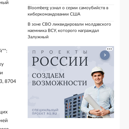
нный
Bloomberg узнал о серии самоубийств в
киберкомандовании США
В зоне СВО ликвидировали молдавского
наемника ВСУ, которого награждал
Залужный
**:
ку
ли
3, 8704
щих
дней