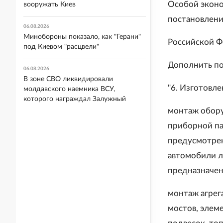
Особой эконо
вооружать Киев
постановлени
06.08.2026
Минобороны показало, как "Герани"
Российской Ф
под Киевом "расцвели"
Дополнить по
06.08.2026
В зоне СВО ликвидировали
"6. Изготовл
молдавского наемника ВСУ,
которого награждал Залужный
монтаж обору
приборной пан
предусмотрен
автомобили л
предназначен
монтаж агрег
мостов, элем