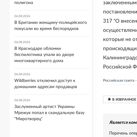
заключенным 
полигона
постановлени
06.08.2026
317 "О внесе
В Британии женщину-полицейского
покусали во время беспорядков
осуществлени
которые не о
06.08.2026
происходящих
В Краснодаре обломки
беспилотника упали во дворе
Калининградс
многоквартирного дома
Российской Фе
06.08.2026
Wildberries отключил доступ к
Российская газета 
домашним адресам продавцов
06.08.2026
Заслуженный артист Украины
Мрежук попал в скандальную базу
"Миротворец"
Является ком
Перечень опе