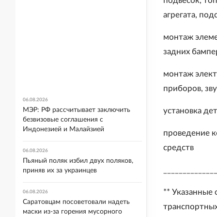
подвесок, то
агрегата, под
монтаж элеме
задних бампе
монтаж элект
приборов, зву
06.08.2026
МЭР: РФ рассчитывает заключить
установка дет
безвизовые соглашения с
Индонезией и Малайзией
проведение к
средств
06.08.2026
Пьяный поляк избил двух поляков,
_____________
приняв их за украинцев
** Указанные
06.08.2026
Саратовцам посоветовали надеть
транспортных
маски из-за горения мусорного