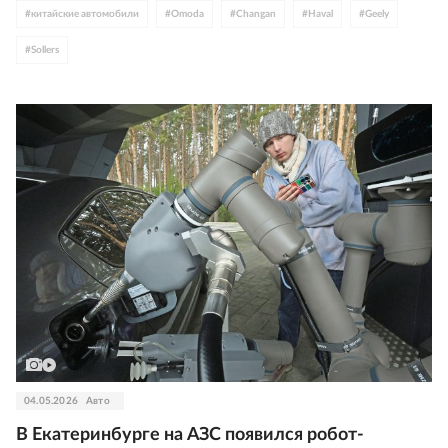
#
китайские автомобили
#
Omoda
#
Changan
#
Haval
#
Geely
#
Sollers
04.05.2026
Авто
В Екатеринбурге на АЗС появился робот-