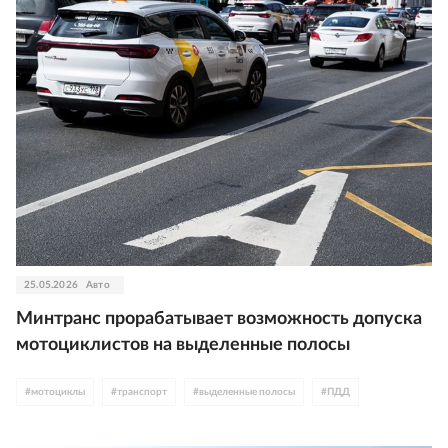
25.05.2026
Авто
Минтранс прорабатывает возможность допуска
мотоциклистов на выделенные полосы
#
мотоциклы
#
транспорт
#
выделенные полосы
#
ПДД