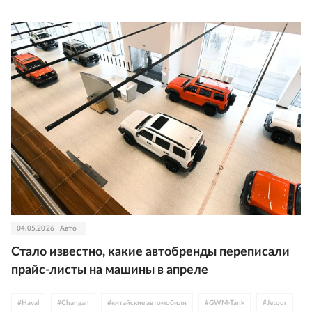
04.05.2026
Авто
Стало известно, какие автобренды переписали
прайс-листы на машины в апреле
#
Haval
#
Changan
#
китайские автомобили
#
GWM-Tank
#
Jetour