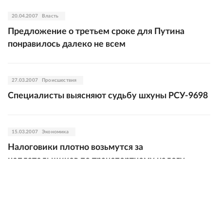
20.04.2007
Власть
Предложение о третьем сроке для Путина
понравилось далеко не всем
27.03.2007
Происшествия
Специалисты выясняют судьбу шхуны РСУ-9698
15.03.2007
Экономика
Налоговики плотно возьмутся за
неплательщиков по транспортному налогу
02.12.2006
Общество
"РГ" добралась до Сахалина