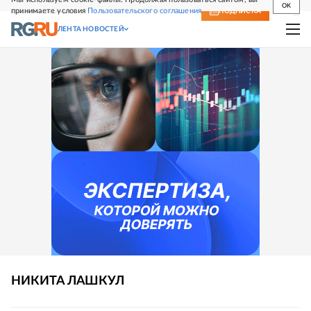
OK
принимаете условия
Пользовательского соглашения
СВЕЖИЙ НОМЕР
ПОДПИСКА
ЛЕНТА НОВОСТЕЙ
НИКИТА
ЛАШКУЛ