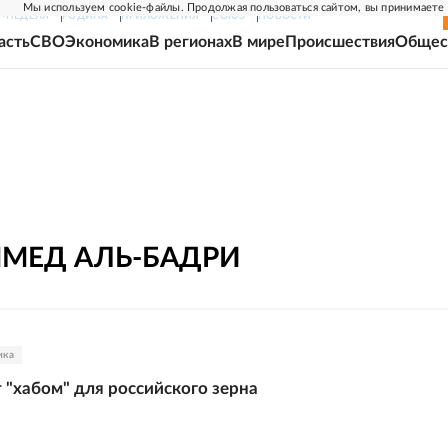
Мы используем cookie-файлы. Продолжая пользоваться сайтом, вы принимаете
Г-НЕДЕЛЯ
РОДИНА
ПРИЛОЖЕНИЯ
СОЮЗ
НОВОСТИ
асть
СВО
Экономика
В регионах
В мире
Происшествия
Общес
ММЕД
АЛЬ-БАДРИ
ика
т "хабом" для российского зерна