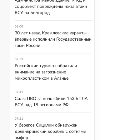
Административное здание, МКД и
соцобъект повреждены из-за атаки
ВСУ на Белгород
08:00
30 лет назад Кремлевские куранты
впервые исполнили Государственный
гимн России
07:53
Российские туристы обратили
внимание на загрязнение
микропластиком в Аланье
07:41
Силы ПВО за ночь сбили 153 БПЛА
ВСУ над 18 регионами РФ
07:21
У берегов Сицилии обнаружен
древнеримский корабль с сотнями
амфор