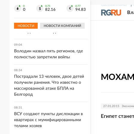
досрочного выхода на пенсию при
СВЕЖИЙ НОМЕР
Р
большом стаже
0
0.75
0.77
0
82.16
94.83
Вл
09:09
В Якутии все подтопленные села
НОВОСТИ
НОВОСТИ КОМПАНИЙ
освободились от воды
09:04
Володин назвал пять регионов, где
полностью запретили вейпы
08:34
МОХА
Пострадали 13 человек, двое детей
получили ранения. Что известно о
массированной атаке БПЛА на
Белгород
27.01.2015
Эконом
08:31
ВСУ создают пункты дислокации в
Египет стане
квартирах с мумифицированными
телами хозяев