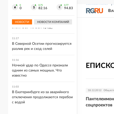
жить до 150 лет
СВЕЖИЙ НОМЕР
Р
0
0.75
0.77
0
82.16
94.83
Вл
11:19
Около 30 многоквартирных домов
повреждены в результате ночной
НОВОСТИ
НОВОСТИ КОМПАНИЙ
атаки ВСУ по Белгороду
11:17
В Северной Осетии прогнозируется
разлив рек и сход селей
11:16
ЕПИСК
Ночной удар по Одессе признали
одним из самых мощных. Что
известно
11:03
18.12.2012
Общест
В Екатеринбурге из-за аварийного
отключения продолжаются перебои
Пантелеимон:
с водой
соцпроектов