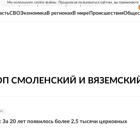
Мы используем cookie-файлы. Продолжая пользоваться сайтом, вы принимаете
Г-НЕДЕЛЯ
РОДИНА
ПРИЛОЖЕНИЯ
СОЮЗ
НОВОСТИ
асть
СВО
Экономика
В регионах
В мире
Происшествия
Общес
ОП СМОЛЕНСКИЙ И ВЯЗЕМСКИ
во
 За 20 лет появилось более 2,5 тысячи церковных