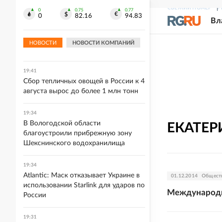
"кроличьей лихорадкой"
СВЕЖИЙ НОМЕР
Р
0
0.75
0.77
0
82.16
94.83
Вл
19:42
До конца 2026 года в Мурманске
НОВОСТИ
НОВОСТИ КОМПАНИЙ
снесут 50 аварийных домов
19:41
Сбор тепличных овощей в России к 4
августа вырос до более 1 млн тонн
19:34
В Вологодской области
ЕКАТЕР
благоустроили прибрежную зону
Шекснинского водохранилища
19:34
Atlantic: Маск отказывает Украине в
01.12.2014
Общест
использовании Starlink для ударов по
Международн
России
19:31