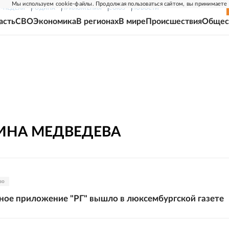
Мы используем cookie-файлы. Продолжая пользоваться сайтом, вы принимаете
Г-НЕДЕЛЯ
РОДИНА
ПРИЛОЖЕНИЯ
СОЮЗ
НОВОСТИ
асть
СВО
Экономика
В регионах
В мире
Происшествия
Общес
ИНА
МЕДВЕДЕВА
во
ое приложение "РГ" вышло в люксембургской газете