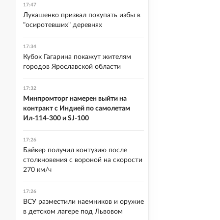
17:47
Лукашенко призвал покупать избы в
"осиротевших" деревнях
17:34
Кубок Гагарина покажут жителям
городов Ярославской области
17:32
Минпромторг намерен выйти на
контракт с Индией по самолетам
Ил-114-300 и SJ-100
17:26
Байкер получил контузию после
столкновения с вороной на скорости
270 км/ч
17:26
ВСУ разместили наемников и оружие
в детском лагере под Львовом