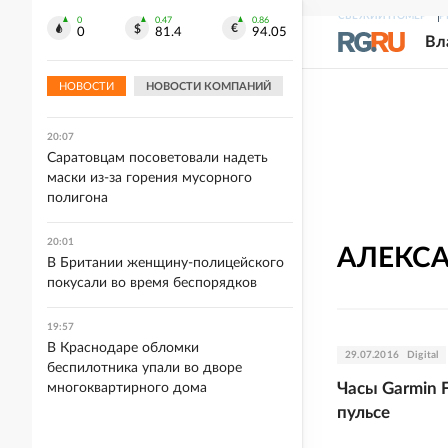
Индонезией и Малайзией
СВЕЖИЙ НОМЕР
Р
0
0.47
0.86
0
81.4
94.05
Вл
20:12
Пьяный поляк избил двух поляков,
НОВОСТИ
НОВОСТИ КОМПАНИЙ
приняв их за украинцев
20:07
Саратовцам посоветовали надеть
маски из-за горения мусорного
полигона
20:01
АЛЕКС
В Британии женщину-полицейского
покусали во время беспорядков
19:57
В Краснодаре обломки
29.07.2016
Digital
беспилотника упали во дворе
Часы Garmin 
многоквартирного дома
пульсе