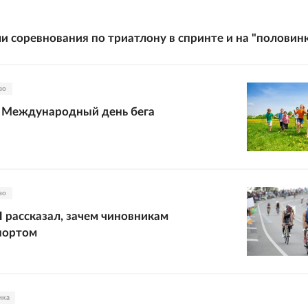
и соревнования по триатлону в спринте и на "половин
во
 Международный день бега
во
 рассказал, зачем чиновникам
портом
ика