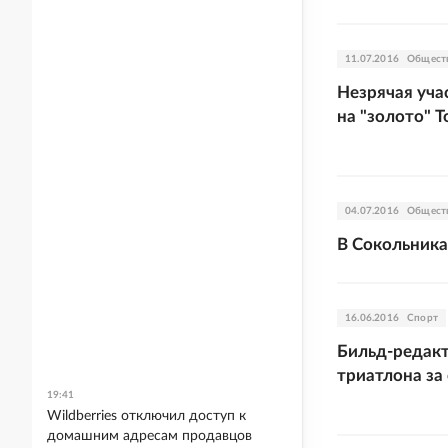
11.07.2016
Общест
Незрячая уча
на "золото" Т
04.07.2016
Общест
В Сокольника
16.06.2016
Спорт
Бильд-редак
триатлона за
19:41
Wildberries отключил доступ к
домашним адресам продавцов