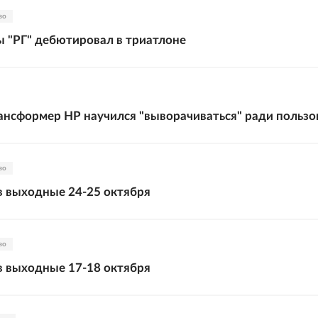
во
 "РГ" дебютировал в триатлоне
ансформер HP научился "выворачиваться" ради пользо
во
 в выходные 24-25 октября
во
 в выходные 17-18 октября