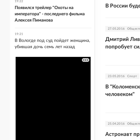
19:22
В России буд
Появился трейлер "Охоты на
императора" - последнего фильма
Алексея Пиманова
27.05.2016
Общест
19:21
Дмитрий Лив
В Вологде под суд пойдет женщина,
попробует си
убившая дочь семь лет назад
23.05.2016
Спорт
В "Коломенск
человеком"
25.04.2016
Общест
Астронавт пр