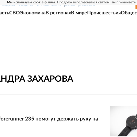
Мы используем cookie-файлы. Продолжая пользоваться сайтом, вы принимаете
Г-НЕДЕЛЯ
РОДИНА
ПРИЛОЖЕНИЯ
СОЮЗ
НОВОСТИ
асть
СВО
Экономика
В регионах
В мире
Происшествия
Общес
АНДРА
ЗАХАРОВА
Forerunner 235 помогут держать руку на