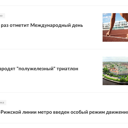
во
й раз отметит Международный день
зродят "полужелезный" триатлон
ика
-Рижской линии метро введен особый режим движени