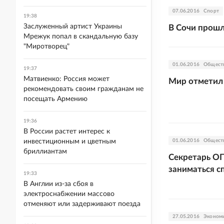
07.06.2016
Спорт
19:38
Заслуженный артист Украины
В Сочи прошл
Мрежук попал в скандальную базу
"Миротворец"
01.06.2016
Общест
19:37
Матвиенко: Россия может
Мир отметил
рекомендовать своим гражданам не
посещать Армению
19:36
В России растет интерес к
инвестиционным и цветным
01.06.2016
Общест
бриллиантам
Секретарь ОП
заниматься с
19:33
В Англии из-за сбоя в
электроснабжении массово
отменяют или задерживают поезда
27.05.2016
Эконом