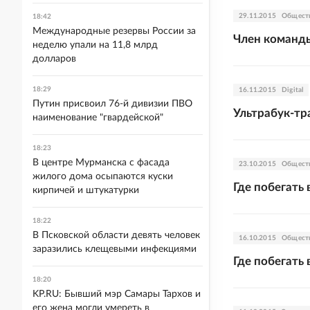
29.11.2015
Общест
18:42
Международные резервы России за
Член команды
неделю упали на 11,8 млрд
долларов
18:29
16.11.2015
Digital
Путин присвоил 76-й дивизии ПВО
Ультрабук-тр
наименование "гвардейской"
18:23
В центре Мурманска с фасада
23.10.2015
Общест
жилого дома осыпаются куски
Где побегать
кирпичей и штукатурки
18:22
В Псковской области девять человек
16.10.2015
Общест
заразились клещевыми инфекциями
Где побегать
18:20
KP.RU: Бывший мэр Самары Тархов и
его жена могли умереть в