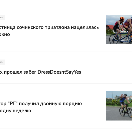
во
стница сочинского триатлона нацелилась
окио
во
х прошел забег DressDoesntSayYes
тор "РГ" получил двойную порцию
 одну неделю