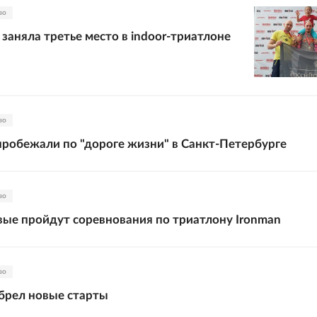
во
 заняла третье место в indoor-триатлоне
во
обежали по "дороге жизни" в Санкт-Петербурге
во
вые пройдут соревнования по триатлону Ironman
во
брел новые старты