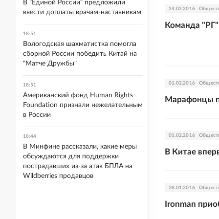
В "Единой России" предложили
24.02.2016
Общест
ввести доплаты врачам-наставникам
Команда "РГ"
18:51
Вологодская шахматистка помогла
сборной России победить Китай на
"Матче Дружбы"
01.02.2016
Общест
18:51
Американский фонд Human Rights
Марафонцы пр
Foundation признали нежелательным
в России
01.02.2016
Общест
18:44
В Минфине рассказали, какие меры
В Китае впер
обсуждаются для поддержки
пострадавших из-за атак БПЛА на
Wildberries продавцов
28.01.2016
Общест
Ironman прио