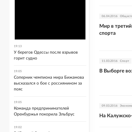
06.04.2016
Общест
Мир в трети
спорта
19:13
У берегов Одессы после взрывов
горит судно
11.03.2016
Спорт
В Выборге во
19:05
Соперник чемпиона мира Бижамова
высказался о бое с россиянином за
пояс
19:05
09.03.2016
Эконом
Команда предпринимателей
Оренбуржья покорила Эльбрус
На Калужско
19:02