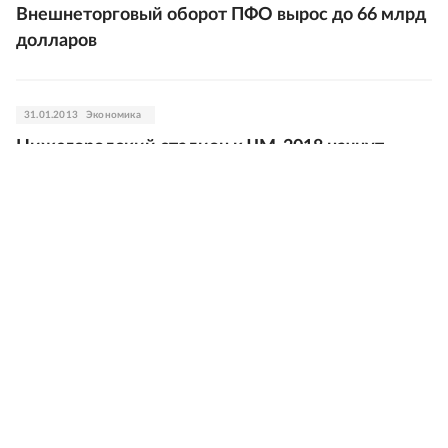
Внешнеторговый оборот ПФО вырос до 66 млрд
долларов
31.01.2013
Экономика
Нижегородский стадион к ЧМ-2018 начнут
строить в 2014 году
30.01.2013
Общество
Нижегородцы отправятся в кругосветную регату
29.01.2013
Власть
Эксперт: Эффективность банкротства в
Нижегородской области равна 3%