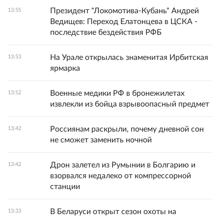
Президент "Локомотива-Кубань" Андрей
13:55
Ведищев: Переход Елатонцева в ЦСКА -
последствие бездействия РФБ
На Урале открылась знаменитая Ирбитская
13:53
ярмарка
Военные медики РФ в бронежилетах
13:52
извлекли из бойца взрывоопасный предмет
Россиянам раскрыли, почему дневной сон
13:42
не сможет заменить ночной
Дрон залетел из Румынии в Болгарию и
13:42
взорвался недалеко от компрессорной
станции
В Беларуси открыт сезон охоты на
13:33