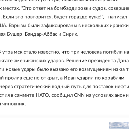
 местах. "Это ответ на бомбардировки судов, соверш
 Если это повторится, будет гораздо хуже!", - написал
А. Взрывы были зафиксированы в нескольких ирански
чая Бушер, Бандар-Аббас и Сирик.
8 утра мск стало известно, что три человека погибли н
льтате американских ударов. Решение президента Дон
ти новые удары было вызвано его возмущением из-за т
й пролив еще не открыт, а Иран ударил по кораблям,
ерез стратегический водный путь для поставок нефти
астия в саммите НАТО, сообщил CNN на условиях анон
 чиновник.