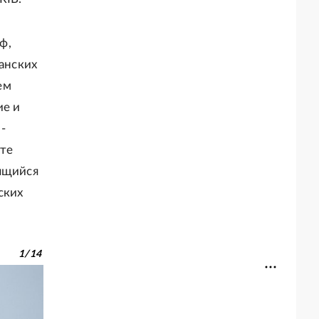
ф,
ранских
ем
ие и
-
ете
дящийся
ских
1
/
14