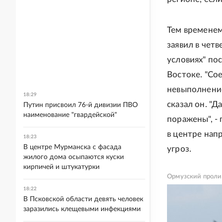
Тем временем
заявил в чет
условиях" по
Востоке. "Со
невыполнение
18:29
сказал он. "Д
Путин присвоил 76-й дивизии ПВО
наименование "гвардейской"
поражены", -
в центре нап
18:23
В центре Мурманска с фасада
угроз.
жилого дома осыпаются куски
кирпичей и штукатурки
Ормузский проли
18:22
В Псковской области девять человек
заразились клещевыми инфекциями