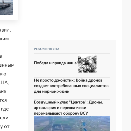
явил,
ским
РЕКОМЕНДУЕМ
е
Победа и правда наша!
венным
ную
Не просто джойстик: Война дронов
США,
создает востребованных специалистов
кже
для мирной жизни
тся
Воздушный кулак "Центра": Дроны,
артиллерия и перехватчики
 где
перемалывают оборону ВСУ
если
у от