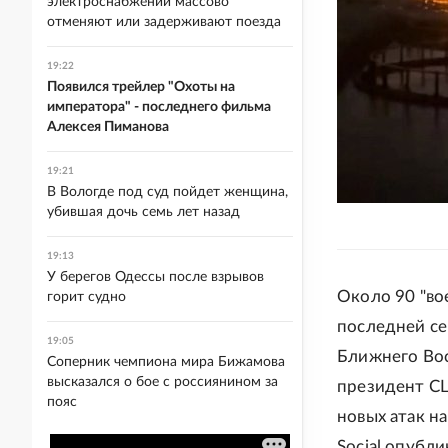
электроснабжении массово
отменяют или задерживают поезда
19:22
Появился трейлер "Охоты на
императора" - последнего фильма
Алексея Пиманова
19:21
В Вологде под суд пойдет женщина,
убившая дочь семь лет назад
19:13
У берегов Одессы после взрывов
Около 90 "во
горит судно
последней се
19:05
Ближнего Вос
Соперник чемпиона мира Бижамова
высказался о бое с россиянином за
президент СШ
пояс
новых атак на
Social опубл