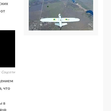
ских
 от
:
Соцсети
дением
, что
ы в
RIB.