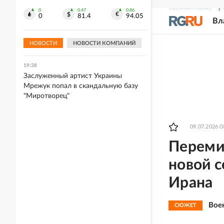
многоквартирного дома
СВЕЖИЙ НОМЕР
Р
0
0.47
0.86
0
81.4
94.05
Вл
19:41
Wildberries отключил доступ к
домашним адресам продавцов
НОВОСТИ
НОВОСТИ КОМПАНИЙ
19:38
Заслуженный артист Украины
Мрежук попал в скандальную базу
"Миротворец"
09.07.2026 0
Переми
новой 
Ирана
Вое
СЮЖЕТ