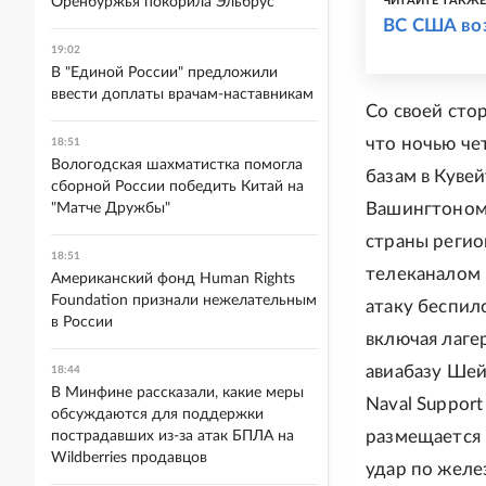
Оренбуржья покорила Эльбрус
ЧИТАЙТЕ ТАКЖ
ВС США во
19:02
В "Единой России" предложили
ввести доплаты врачам-наставникам
Со своей сто
что ночью че
18:51
Вологодская шахматистка помогла
базам в Кувей
сборной России победить Китай на
Вашингтоном 
"Матче Дружбы"
страны регио
18:51
телеканалом 
Американский фонд Human Rights
Foundation признали нежелательным
атаку беспил
в России
включая лаге
авиабазу Шей
18:44
В Минфине рассказали, какие меры
Naval Support
обсуждаются для поддержки
размещается
пострадавших из-за атак БПЛА на
Wildberries продавцов
удар по желе