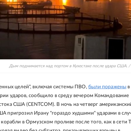
Дым поднимается над портом в Кухестаке после удара США. 
енных целей", включая системы ПВО,
были поражены
в
рии ударов, сообщило в среду вечером Командование
тока США (CENTCOM). В ночь на четверг американски
А пригрозил Ирану "гораздо худшими" ударами в слу
 корабли в Ормузском проливе после того, как в сети T
иковал видео без субтитра, показывающих взрывы в