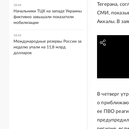
Тегерана, со
18:44
Начальники ТЦК на западе Украины
СМИ, показы
фиктивно завышали показатели
Аккалы. В за
мобилизации
18:42
Международные резервы России за
неделю упали на 11,8 млрд
долларов
В четверг ут
о приближающ
ее ПВО реаги
предупредил,
регионе, есл