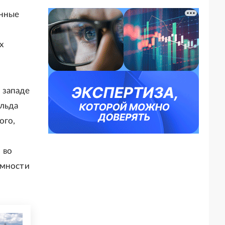
енные
х
а западе
альда
ого,
 во
имности