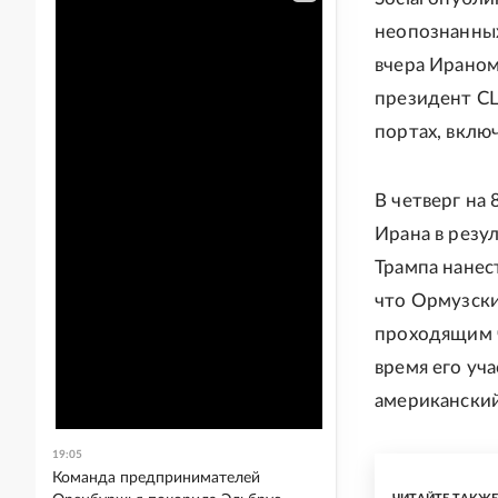
неопознанных
вчера Ираном.
президент СШ
портах, вклю
В четверг на 
Ирана в резу
Трампа нанес
что Ормузски
проходящим ч
время его уч
американский
19:05
Команда предпринимателей