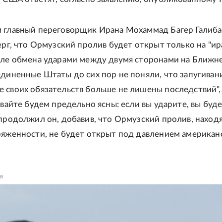
 главный переговорщик Ирана Мохаммад Багер Галиба
верг, что Ормузский пролив будет открыт только на "и
сле обмена ударами между двумя сторонами на Ближн
единенные Штаты до сих пор не поняли, что запугиван
 своих обязательств больше не лишены последствий", 
авайте будем предельно ясны: если вы ударите, вы буд
 продолжил он, добавив, что Ормузский пролив, нахо
ряженности, не будет открыт под давлением американ
в