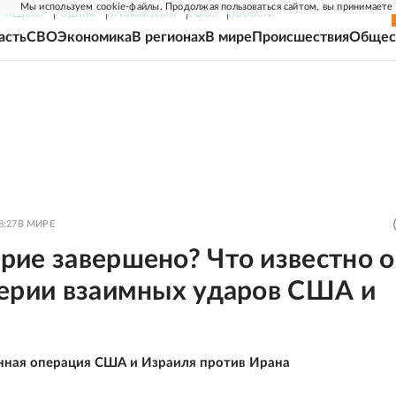
Мы используем cookie-файлы. Продолжая пользоваться сайтом, вы принимаете
Г-НЕДЕЛЯ
РОДИНА
ПРИЛОЖЕНИЯ
СОЮЗ
НОВОСТИ
асть
СВО
Экономика
В регионах
В мире
Происшествия
Общес
8:27
В МИРЕ
рие завершено? Что известно о
серии взаимных ударов США и
нная операция США и Израиля против Ирана