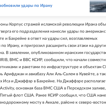
Е
зобновили удары по Ирану
роны Корпус стражей исламской революции Ирана объ
тверга его подразделения нанесли удары по американ
те и Бахрейне в ответ на удары сил, возглавляемых
по Ирану, и пригрозил расширить свои атаки на други
на. В заявлении, опубликованном иранским государст
IRIB, ВМС и ВВС КСИР, сообщили, что начали совмест
отниками и ракетами по инфраструктуре и объектам 
рь Арифджан и авиабазу Али Аль-Салем в Кувейте, а та
х Иса и Джаффэр в Бахрейне. На Джаффэре располагае
 Activity, основная база ВМС США в Персидском заливе,
 Пятый флот США. Ранее КСИР сообщил, что США нан
знодорожному мосту в Аккале, районе к северо-восток