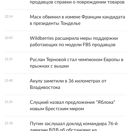
продавцов справки о повреждении товаров
Маск обвинил в измене Франции кандидата
22:14
в президенты Тонделье
Wildberries расширила меры поддержки
22:03
работающих по модели FBS продавцов
Руслан Терновой стал чемпионом Европы в
21:55
прыжках с вышки
Акулу заметили в 36 километрах от
21:40
Владивостока
Слуцкий назвал предложения "Яблока"
21:25
новым Брестским миром
Путин заслушал доклад командира 76-й
21:18
дивизии ВДВ об обстановке на