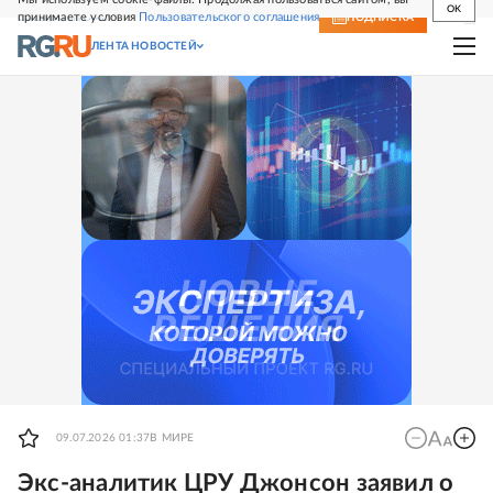
OK
принимаете условия
Пользовательского соглашения
СВЕЖИЙ НОМЕР
ПОДПИСКА
ЛЕНТА НОВОСТЕЙ
09.07.2026 01:37
В МИРЕ
Экс-аналитик ЦРУ Джонсон заявил о