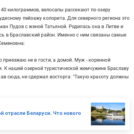
о 40 килограммов, велосапы рассекают по озеру
удесному пейзажу колорита. Для северного региона это
ан Пудов с женой Татьяной. Родилась она в Литве и
сь в Браславский район. Именно с ним связаны самые
Семеновна:
о приезжаю не в гости, а домой. Муж - коренной
си. К нашей озерной туристической жемчужине Браславу
ехав сюда, не сдержал восторга: "Такую красоту должны
 отрасли Беларуси. Что нового