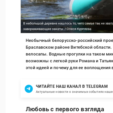
В небольшой деревне нашлось то, чего семье так не хват
завораживающие закаты. / Олеся Курпяева
Необычный белорусско-российский проек
Браславском районе Витебской области.
велосапы. Водные прогулки на таком мик
возможны с легкой руки Романа и Татья
этой идеей и почему для ее воплощения
ЧИТАЙТЕ НАШ КАНАЛ В TELEGRAM
Актуальные новости о значимых событиях наш
Любовь с первого взгляда