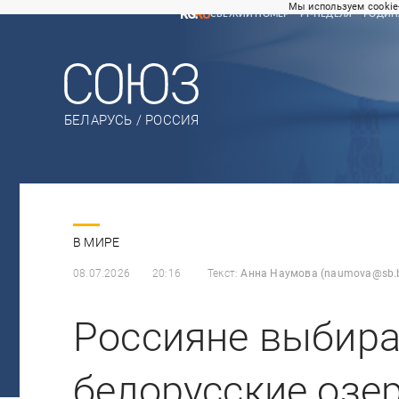
Мы используем cookie
СВЕЖИЙ НОМЕР
РГ-НЕДЕЛЯ
РОДИН
БЕЛАРУСЬ / РОССИЯ
В МИРЕ
08.07.2026
20:16
Текст:
Анна Наумова (naumova@sb.
Россияне выбира
белорусские озе