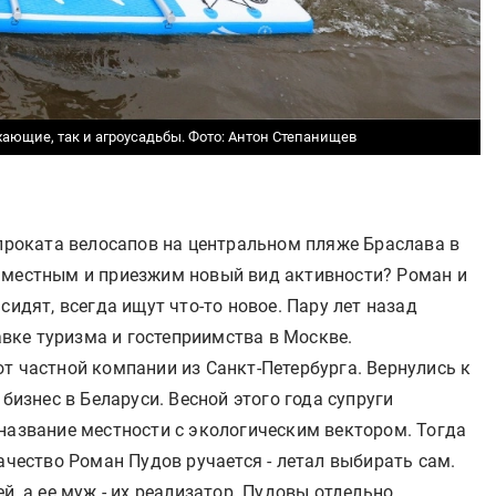
хающие, так и агроусадьбы.
Фото: Антон Степанищев
 проката велосапов на центральном пляже Браслава в
 местным и приезжим новый вид активности? Роман и
сидят, всегда ищут что-то новое. Пару лет назад
ке туризма и гостеприимства в Москве.
т частной компании из Санкт-Петербурга. Вернулись к
 бизнес в Беларуси. Весной этого года супруги
название местности с экологическим вектором. Тогда
ачество Роман Пудов ручается - летал выбирать сам.
й, а ее муж - их реализатор. Пудовы отдельно