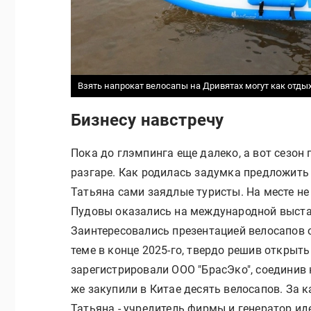
Взять напрокат велосапы на Дривятах могут как отды
Бизнесу навстречу
Пока до глэмпинга еще далеко, а вот сезон
разгаре. Как родилась задумка предложить
Татьяна сами заядлые туристы. На месте не 
Пудовы оказались на международной выстав
Заинтересовались презентацией велосапов о
теме в конце 2025-го, твердо решив открыть
зарегистрировали ООО "БрасЭко", соединив 
же закупили в Китае десять велосапов. За к
Татьяна - учредитель фирмы и генератор иде