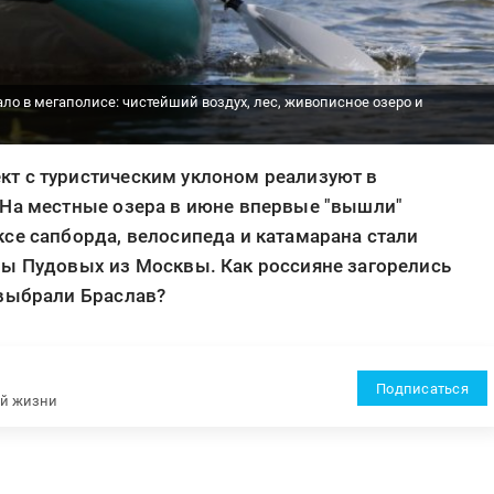
ало в мегаполисе: чистейший воздух, лес, живописное озеро и
т с туристическим уклоном реализуют в
 На местные озера в июне впервые "вышли"
се сапборда, велосипеда и катамарана стали
ны Пудовых из Москвы. Как россияне загорелись
 выбрали Браслав?
Подписаться
ей жизни