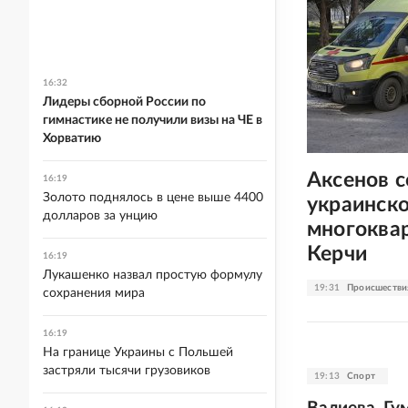
16:32
Лидеры сборной России по
гимнастике не получили визы на ЧЕ в
Хорватию
Аксенов 
16:19
Золото поднялось в цене выше 4400
украинск
долларов за унцию
многоква
Керчи
16:19
Лукашенко назвал простую формулу
19:31
Происшестви
сохранения мира
16:19
На границе Украины с Польшей
застряли тысячи грузовиков
19:13
Спорт