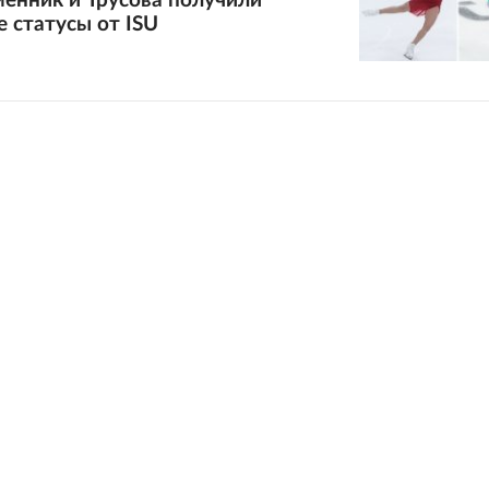
менник и Трусова получили
 статусы от ISU