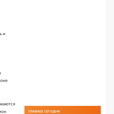
ь и
а
йоне
лжаются
ион
ГЛАВНОЕ СЕГОДНЯ: