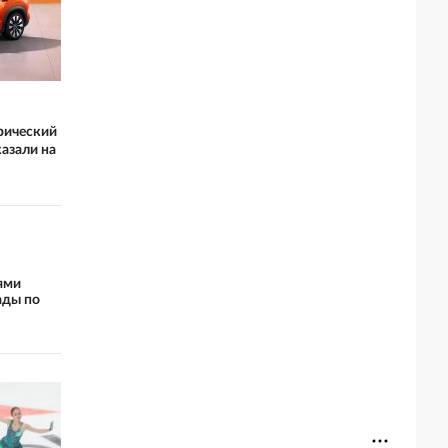
рический
азали на
ями
ды по