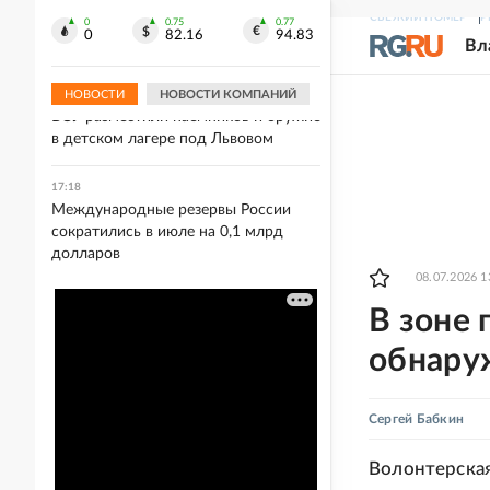
Байкер получил контузию после
СВЕЖИЙ НОМЕР
Р
столкновения с вороной на скорости
0
0.75
0.77
0
82.16
94.83
Вл
270 км/ч
НОВОСТИ
НОВОСТИ КОМПАНИЙ
17:26
ВСУ разместили наемников и оружие
в детском лагере под Львовом
17:18
Международные резервы России
сократились в июле на 0,1 млрд
долларов
08.07.2026 1
В зоне 
обнару
Сергей Бабкин
Волонтерская