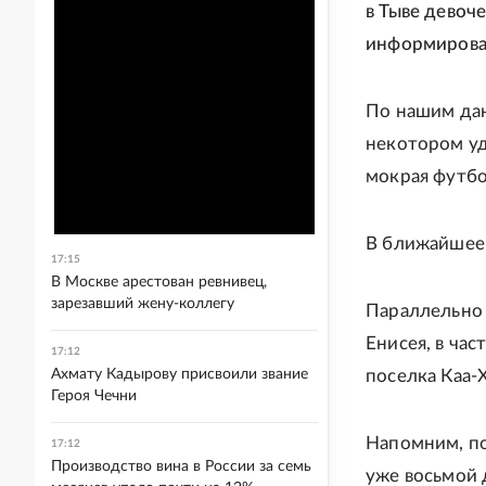
в Тыве девоч
информирова
По нашим дан
некотором уд
мокрая футбо
В ближайшее 
17:15
В Москве арестован ревнивец,
зарезавший жену-коллегу
Параллельно 
Енисея, в ча
17:12
Ахмату Кадырову присвоили звание
поселка Каа-
Героя Чечни
Напомним, по
17:12
Производство вина в России за семь
уже восьмой 