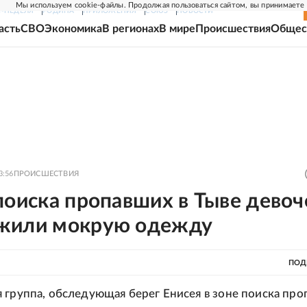
Мы используем cookie-файлы. Продолжая пользоваться сайтом, вы принимаете
Г-НЕДЕЛЯ
РОДИНА
ПРИЛОЖЕНИЯ
СОЮЗ
НОВОСТИ
асть
СВО
Экономика
В регионах
В мире
Происшествия
Общес
3:56
ПРОИСШЕСТВИЯ
поиска пропавших в Тыве девоч
жили мокрую одежду
ПОД
 группа, обследующая берег Енисея в зоне поиска пр