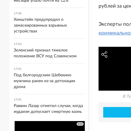
месяцев упало почти на 12%
рублей за ц
17:06
Хинштейн предупредил о
Эксперты пол
замаскированных взрывных
устройствах
криминально
17:03
Зеленский признал тяжелое
положение ВСУ под Славянском
17:01
Под белгородским Шебекино
мужчина ранен из-за детонации
дрона
В Ту
17:01
Раввин Лазар отметил случаи, когда
иудаизм допускает смертную казнь