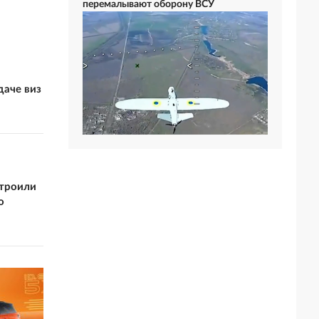
перемалывают оборону ВСУ
даче виз
строили
о