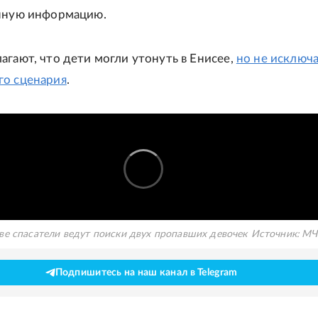
енную информацию.
агают, что дети могли утонуть в Енисее,
но не исключ
го сценария
.
ве спасатели ведут поиски двух пропавших девочек
Источник:
МЧ
Подпишитесь на наш канал в Telegram