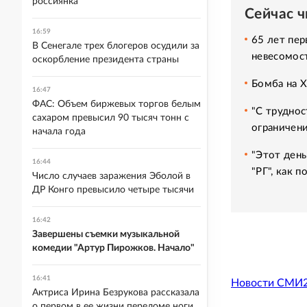
россиянка
Сейчас 
16:59
65 лет пер
В Сенегале трех блогеров осудили за
невесомос
оскорбление президента страны
Бомба на 
16:47
ФАС: Объем биржевых торгов белым
"С труднос
сахаром превысил 90 тысяч тонн с
ограничени
начала года
"Этот день
16:44
"РГ", как 
Число случаев заражения Эболой в
ДР Конго превысило четыре тысячи
16:42
Завершены съемки музыкальной
комедии "Артур Пирожков. Начало"
16:41
Новости СМИ
Актриса Ирина Безрукова рассказала
о первом в ее жизни переломе ноги