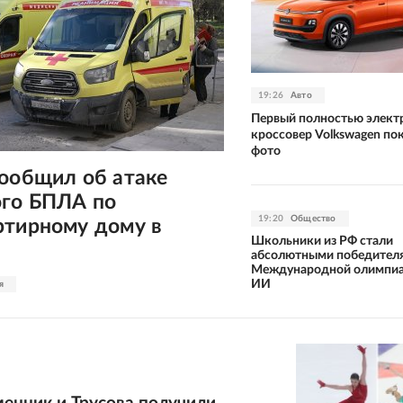
19:26
Авто
Первый полностью элект
кроссовер Volkswagen пок
фото
сообщил об атаке
ого БПЛА по
19:20
Общество
ртирному дому в
Школьники из РФ стали
абсолютными победител
Международной олимпиа
ИИ
я