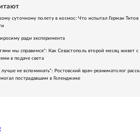
читают
вому суточному полету в космос: Что испытал Герман Титов 
ти
Хиросиму ради эксперимента
тями мы справимся": Как Севастополь второй месяц живет с
ями в подаче света
 лучше не вспоминать": Ростовский врач-реаниматолог расск
помогал пострадавшим в Геленджике
2