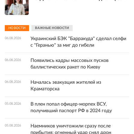
НОВОСТИ
ВАЖНЫЕ НОВОСТИ
Украинский БЭК "Барракуда" сделал селфи
06.08.2026
с "Геранью" за миг до гибели
Появились кадры массовых пусков
06.08.2026
баллистических ракет по Киеву
Началась эвакуация жителей из
06.08.2026
Краматорска
В плен попал офицер-морпех ВСУ,
05.08.2026
получивший паспорт РФ в 2024 году
Наемников уничтожили сразу после
05.08.2026
прибытия: огненный удар снял дрон