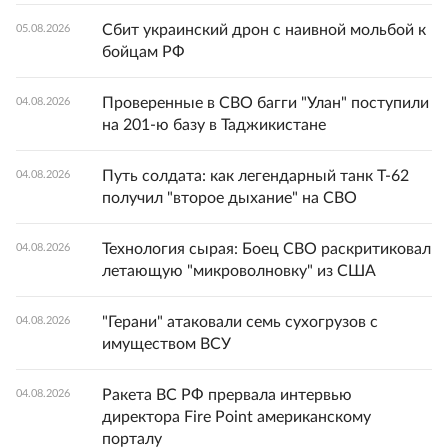
Сбит украинский дрон с наивной мольбой к
05.08.2026
бойцам РФ
Проверенные в СВО багги "Улан" поступили
04.08.2026
на 201-ю базу в Таджикистане
Путь солдата: как легендарный танк Т-62
04.08.2026
получил "второе дыхание" на СВО
Технология сырая: Боец СВО раскритиковал
04.08.2026
летающую "микроволновку" из США
"Герани" атаковали семь сухогрузов с
04.08.2026
имуществом ВСУ
Ракета ВС РФ прервала интервью
04.08.2026
директора Fire Point американскому
порталу