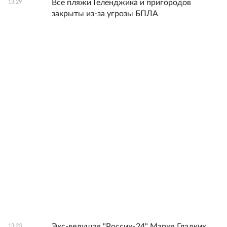
Все пляжи Геленджика и пригородов
13:29
закрыты из-за угрозы БПЛА
Экс-ведущая "России-24" Мария Гладких
13:23