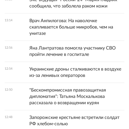
сообщила, что заболела раком кожи
Врач Анпилогова: На наволочке
13:14
скапливается больше микробов, чем на
унитазе
Яна Лантратова помогла участнику СВО
12:56
пройти лечение в госпитале
Украинские дроны сталкиваются в воздухе
12:54
из-за ленивых операторов
"Бескомпромиссная правозащитная
12:50
дипломатия": Татьяна Москалькова
рассказала о возвращении курян
Запорожские крестьяне встретили солдат
12:48
РФ хлебом-солью