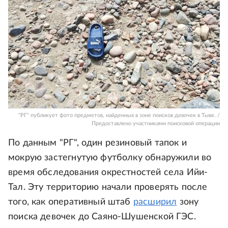
"РГ" публикует фото предметов, найденных в зоне поисков девочек в Тыве. /
Предоставлено участниками поисковой операции
По данным "РГ", один резиновый тапок и
мокрую застегнутую футболку обнаружили во
время обследования окрестностей села Ийи-
Тал. Эту территорию начали проверять после
того, как оперативный штаб
расширил
зону
поиска девочек до Саяно-Шушенской ГЭС.