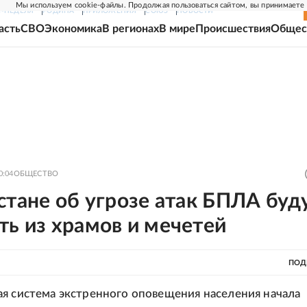
Мы используем cookie-файлы. Продолжая пользоваться сайтом, вы принимаете
Г-НЕДЕЛЯ
РОДИНА
ПРИЛОЖЕНИЯ
СОЮЗ
НОВОСТИ
асть
СВО
Экономика
В регионах
В мире
Происшествия
Общес
0:04
ОБЩЕСТВО
стане об угрозе атак БПЛА буд
ь из храмов и мечетей
ПОД
я система экстренного оповещения населения начала