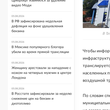
Цукерберг извинился за удаление
видео Моди
05.08.2026
В РФ зафиксирована недельная
дефляция на фоне удешевления
бензина
В Та
05.08.2026
В Мексике популярного блогера
Чтобы инфор
убили во время прямой трансляции
инфраструкту
05.08.2026
транслируетс
Женщину арестовали за нападение с
населенных п
ножом на четверых мужчин в центре
Лондона
воздушной тр
05.08.2026
В Росстате зафиксировали за неделю
По словам сп
снижение цен на бензин и
муниципально
дизтопливо