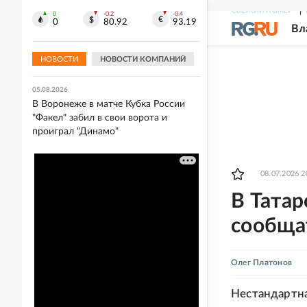
СВЕЖИЙ НОМЕР
Р
0
-0.2
-0.4
05.08.2026
0
80.92
93.19
Вл
"Спартак" разгромил "Оренбург" в
Кубке России, "Динамо" выиграло в
Воронеже
НОВОСТИ
НОВОСТИ КОМПАНИЙ
05.08.2026
В Воронеже в матче Кубка России
"Факел" забил в свои ворота и
проиграл "Динамо"
08.07.2026 2
В Татар
сообщат
Олег Платонов
Нестандартна