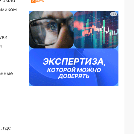
у было
Фото
намиком
уки
и
анные
, где