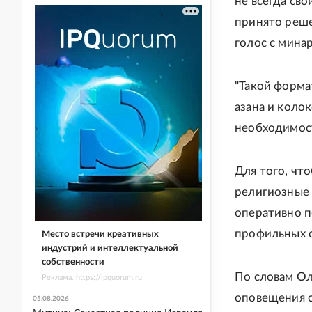
не всегда св
принято реше
голос с минар
"Такой форма
азана и коло
необходимост
Для того, чт
религиозные 
оперативно п
профильных с
Место встречи креативных
индустрий и интеллектуальной
собственности
По словам Ол
Реклама. https://ipquorum.ru
оповещения о
05.08.2026