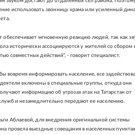
оим звуком достают до отдаленных сел района. Поэтом
ние использовать звонницу храма или усиленный ди
ета.
т обеспечивает мгновенную реакцию людей, так как зв
кола исторически ассоциируются у жителей со сбором 
ью совместных действий", - говорит специалист.
обы вовремя информировать население, все задействов
деятели включены в специальные группы, откуда они
олучают информацию об угрозах атак на Татарстан от
лужб и незамедлительно передают ее населению.
ьги Аблаевой, для внедрения оригинальной системы
на провела выездные совещания в населенных пунктах