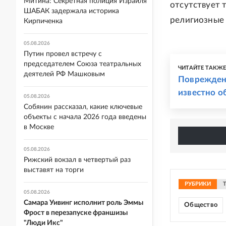
Митина: Секретная полиция Израиля
отсутствует 
ШАБАК задержала историка
религиозные
Кирпиченка
05.08.2026
Путин провел встречу с
председателем Союза театральных
ЧИТАЙТЕ ТАКЖ
деятелей РФ Машковым
Повреждены
известно о
05.08.2026
Собянин рассказал, какие ключевые
объекты с начала 2026 года введены
в Москве
05.08.2026
Рижский вокзал в четвертый раз
выставят на торги
РУБРИКИ
05.08.2026
Самара Уивинг исполнит роль Эммы
Общество
Фрост в перезапуске франшизы
"Люди Икс"