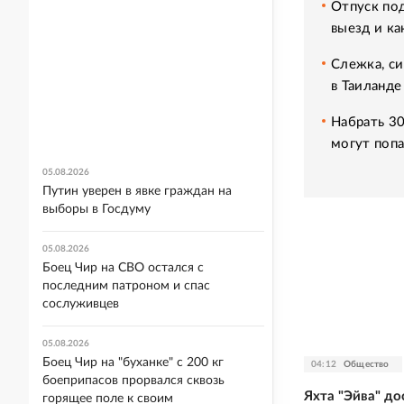
Отпуск под
выезд и ка
Слежка, си
в Таиланде
Набрать 30
могут попа
05.08.2026
Путин уверен в явке граждан на
выборы в Госдуму
05.08.2026
Боец Чир на СВО остался с
последним патроном и спас
сослуживцев
05.08.2026
Боец Чир на "буханке" с 200 кг
04:12
Общество
боеприпасов прорвался сквозь
Яхта "Эйва" д
горящее поле к своим