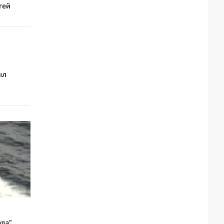
тей
ыл
уда"