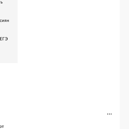
ть
сиян
 ЕГЭ
ют