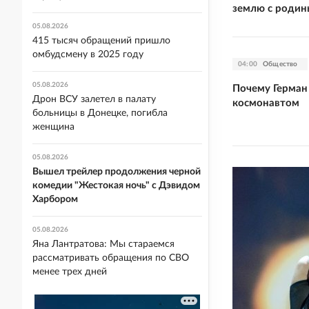
землю с родин
05.08.2026
415 тысяч обращений пришло
омбудсмену в 2025 году
04:00
Общество
05.08.2026
Почему Герман
Дрон ВСУ залетел в палату
космонавтом
больницы в Донецке, погибла
женщина
05.08.2026
Вышел трейлер продолжения черной
комедии "Жестокая ночь" с Дэвидом
Харбором
05.08.2026
Яна Лантратова: Мы стараемся
рассматривать обращения по СВО
менее трех дней