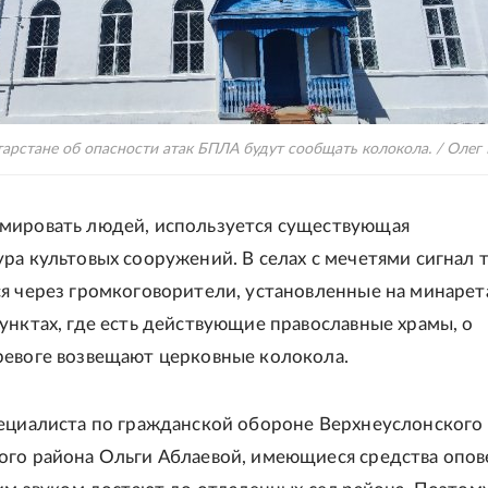
тарстане об опасности атак БПЛА будут сообщать колокола. / Олег
мировать людей, используется существующая
ра культовых сооружений. В селах с мечетями сигнал 
я через громкоговорители, установленные на минарета
унктах, где есть действующие православные храмы, о
евоге возвещают церковные колокола.
ециалиста по гражданской обороне Верхнеуслонского
го района Ольги Аблаевой, имеющиеся средства опо