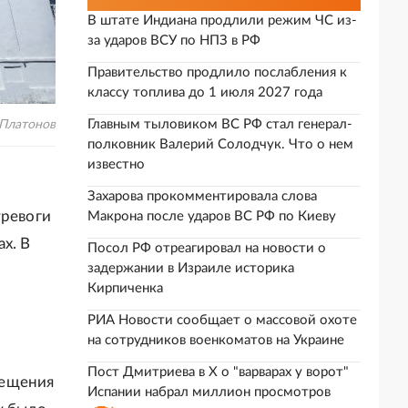
В штате Индиана продлили режим ЧС из-
за ударов ВСУ по НПЗ в РФ
Правительство продлило послабления к
классу топлива до 1 июля 2027 года
Главным тыловиком ВС РФ стал генерал-
 Платонов
полковник Валерий Солодчук. Что о нем
известно
Захарова прокомментировала слова
тревоги
Макрона после ударов ВС РФ по Киеву
х. В
Посол РФ отреагировал на новости о
задержании в Израиле историка
Кирпиченка
РИА Новости сообщает о массовой охоте
на сотрудников военкоматов на Украине
Пост Дмитриева в X о "варварах у ворот"
вещения
Испании набрал миллион просмотров