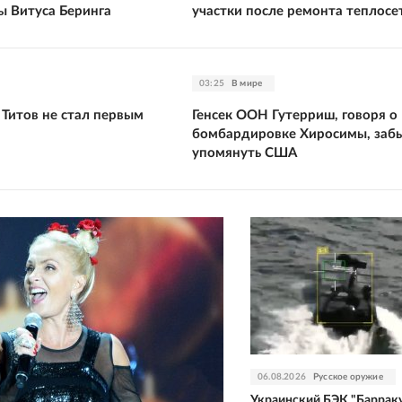
ы Витуса Беринга
участки после ремонта теплосе
03:25
В мире
 Титов не стал первым
Генсек ООН Гутерриш, говоря о
бомбардировке Хиросимы, заб
упомянуть США
06.08.2026
Русское оружие
Украинский БЭК "Баррак