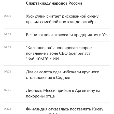
Спартакиаду народов России
Хуснуллин считает рискованной смену
09:35
правил семейной ипотеки до октября
Беспилотники атаковали предприятия в Уфе
09:33
"Калашников" анонсировал скорое
09:28
появление в зоне СВО боеприпаса
"Куб-10МЭ" с ИИ
Два самолета едва избежали крупного
09:26
столкновения в Сиднее
Лионель Месси прибыл в Аргентину на
09:25
похороны отца
Финляндия отказалась поставлять Киеву
09:23